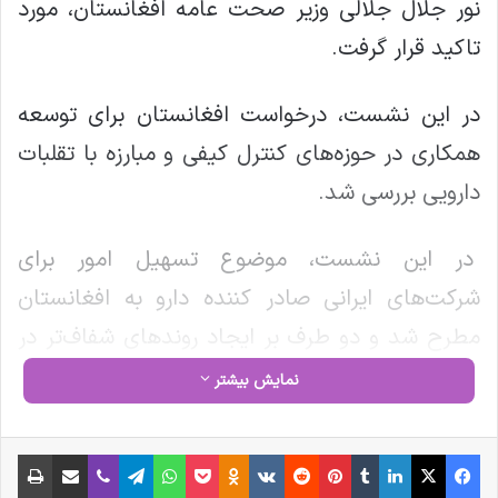
نور جلال جلالی وزیر صحت عامه افغانستان، مورد
تاکید قرار گرفت.
در این نشست، درخواست افغانستان برای توسعه
همکاری در حوزه‌های کنترل کیفی و مبارزه با تقلبات
دارویی بررسی شد.
در این نشست، موضوع تسهیل امور برای
شرکت‌های ایرانی صادر کننده دارو به افغانستان
مطرح شد و دو طرف بر ایجاد روندهای شفاف‌تر در
حوزه صدور مجوزها و رفع موانع عملیاتی تأکید
نمایش بیشتر
کردند.
فیس بوک
X
لینکدین
‫تامبلر
‫پین‌ترست
‫رددیت
‫VKontakte
‫Odnoklassniki
پاکت
واتس آپ
تلگرام
وایبر
اشتراک گذاری از طریق ایمیل
چاپ
طرف افغانستانی در ادامه خواستار همکاری سازمان