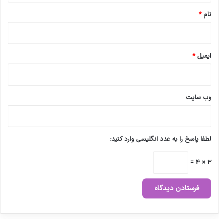
ت
ا
نام
*
ق
ا
ی
ر
ایمیل
*
ا
ن
–
ا
وب‌ سایت
ی
ت
ا
ل
لطفا پاسخ را به عدد انگلیسی وارد کنید:
ی
ا
3 × 4 =
ب
ه
ف
ا
ر