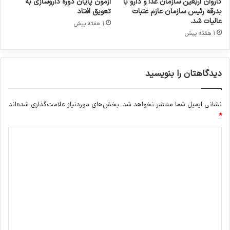
کاروان اربعین سازمان غذا و دارو با
آزمون پایان دوره داروسازی به
ن‌
بدرقه رئیس سازمان عازم عتبات
تعویق افتاد
ا
عالیات شد.
1 هفته پیش
ل
1 هفته پیش
م
ل
ل
دیدگاهتان را بنویسید
ی
ص
ن
نشانی ایمیل شما منتشر نخواهد شد.
بخش‌های موردنیاز علامت‌گذاری شده‌اند
ع
ت
*
د
د
ا
ر
ی
و
د
/
ن
گ
گ
ا
ا
ه
ه
ا
*