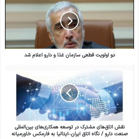
ل
و
خ
ا
و
و
د
ل
ر
و
ا
ی
و
ت
ا
ق
ر
ط
دو اولویت قطعی سازمان غذا و دارو اعلام شد
د
ع
ک
ی
ن
ن
س
ق
ی
ا
ش
د
ز
ا
م
ت
ا
ا
ن
ق‌
غ
ه
ذ
ا
ا
ی
نقش اتاق‌های مشترک در توسعه همکاری‌های بین‌المللی
و
م
صنعت دارو / نگاه اتاق ایران–ایتالیا به فارمکس خاورمیانه