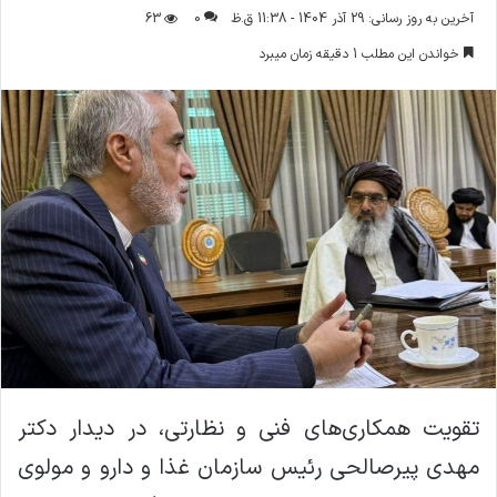
ر
آخرین به روز رسانی: 29 آذر 1404 - 11:38 ق.ظ
0
63
س
خواندن این مطلب 1 دقیقه زمان میبرد
ا
ل
ا
ی
م
ی
ل
تقویت همکاری‌های فنی و نظارتی، در دیدار دکتر
مهدی پیرصالحی رئیس سازمان غذا و دارو و مولوی