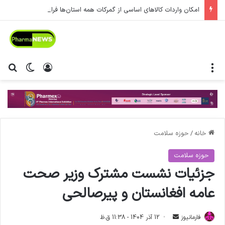
امکان واردات کالاهای اساسی از گمرکات همه استان‌ها فراهم شد.
منو
ورود
تغییر پ
جس
خانه
/
حوزه سلامت
حوزه سلامت
جزئیات نشست مشترک وزیر صحت
عامه افغانستان و پیرصالحی
فارمانیوز
ا
12 آذر 1404 - 11:38 ق.ظ