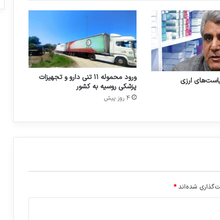
ر
ب
ه
د
ا
ش
ت
ورود محموله ۱۱ تنی دارو و تجهیزات
یاست‌های ارزی
/
پزشکی روسیه به کشور
ا
4 روز پیش
م
ن
ی
ت
د
ا
ر
و
ی
‌گذاری شده‌اند
*
ی
ب
خ