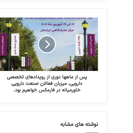
م
ی
ل
پ
خ
س
و
ا
د
ز
ر
م
ا
ا
و
ه
ا
ه
ر
ا
د
د
پس از ماهها دوری از رویدادهای تخصصی
ک
و
دارویی، میزبان فعالان صنعت دارویی
ن
ر
خاورمیانه در فارمکس خواهیم بود.
ی
ی
د
ا
ز
ر
و
نوشته های مشابه
ی
د