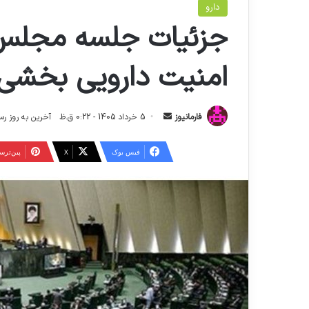
دارو
جزئیات جلسه مجلس 
امنیت دارویی بخشی 
ا
فارمانیوز
5 خرداد 1405 - 0:22 ق.ظ
آخرین به روز رسانی: 7 خرداد 1405 
ر
س
فیس بوک
X
‫پین‌تر
ا
ل
ا
ی
م
ی
ل