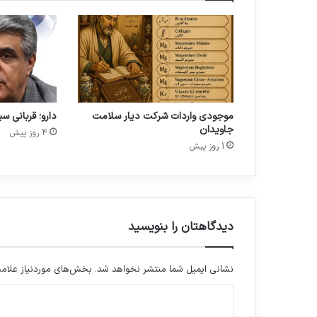
ا
د
ه
ا
ی
ت
خ
موجودی واردات شرکت دیار سلامت
دارو؛ قربانی س
ص
جاویدان
ص
4 روز پیش
1 روز پیش
ی
د
ا
ر
و
ی
دیدگاهتان را بنویسید
ی
،
م
نشانی ایمیل شما منتشر نخواهد شد.
بخش‌های موردنیاز علامت
ی
د
ز
ب
ی