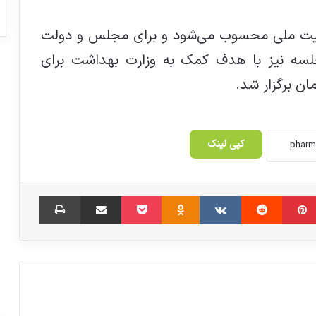
منیت ملی محسوب می‌شود و برای مجلس و دولت
جلسه نیز با هدف کمک به وزارت بهداشت برای
ن برگزار شد.
کپی لینک
‫پین‌ترست
‫رددیت
‫VKontakte
‫Odnoklassniki
پاکت
اشتراک گذاری از طریق ایمیل
چاپ
آغاز مارتون بزرگ، رقابت بین ۱۸۰۰ غرفه در
مسکو
تاثیر تزریق های لاغری بر افراد مختلف