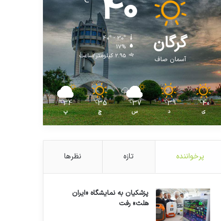
40
℃
گرگان
40º - 30º
17%
2.95 کیلومتر/ساعت
آسمان صاف
34
35
37
39
40
℃
℃
℃
℃
℃
ی
د
س
چ
پ
پرخواننده
تازه
نظرها
پزشکیان به نمایشگاه «ایران
هلث» رفت