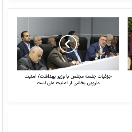
تاثیر تزریق های لاغری بر افراد مختلف
ج
ز
ئ
به طور قطع استیضاح وزیر بهداشت را دنبال
ی
می‌کنیم
ا
ت
ج
دارویی های آمریکا هر کاری برای ارزان نکردن
ل
دارو می کنند
س
ه
جزئیات جلسه مجلس با وزیر بهداشت/ امنیت
م
دارویی بخشی از امنیت ملی است
ج
ل
س
ب
ا
و
ز
ی