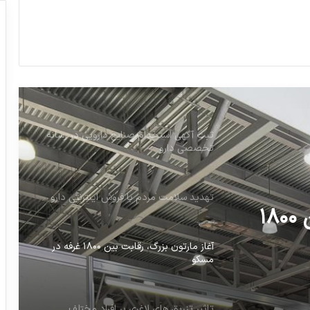
به طور قطع استیضاح وزیر بهداشت را دنبال
می‌کنیم
دارویی های آمریکا هر کاری برای ارزان نکردن
دارو می کنند
ثبت آگهی استخدام صنایع دارویی در رسانه
تخصصی دارو
تهدید سلامت مردم با فروش اینترنتی دارو
آغاز مارتون بزرگ، رقابت بین ۱۸۰۰
آغاز مارتون بزرگ، رقابت بین ۱۸۰۰ غرفه در
مسکو
تاثیر تزریق های لاغری بر افراد مختلف