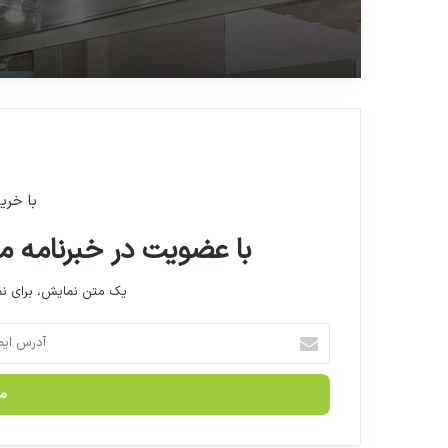
با خری
با عضویت در خبرنامه ما
یک متن نمایش، برای 
آ
د
ر
س
ا
ی