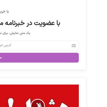
با خری
با عضویت در خبرنامه ما
یک متن نمایش، برای 
آ
د
ر
س
ا
ی
م
ی
ل
ه
خ
ش
و
د
د
ا
ر