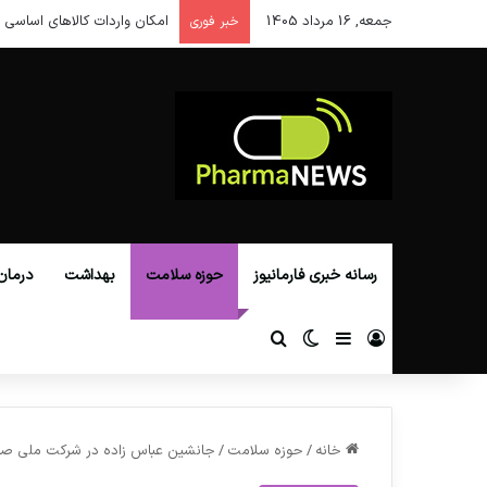
جمعه, 16 مرداد 1405
امکان واردات کالاهای اساسی ا
خبر فوری
رسانه خبری فارمانیوز
حوزه سلامت
بهداشت
درمان
ورود
سایدبار
تغییر پوسته
جستجو برای
خانه
/
حوزه سلامت
/
جانشین عباس زاده در شرکت ملی صنایع