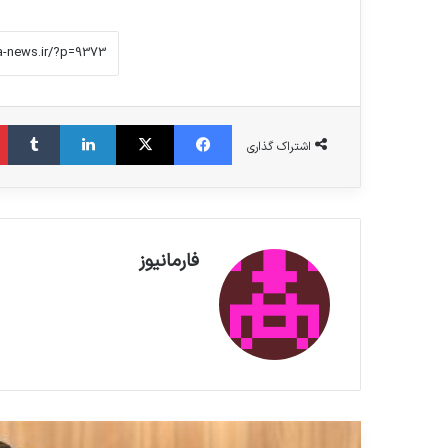
فیس بوک
X
لینکدین
‫تامبلر
اشتراک گذاری
فارمانیوز