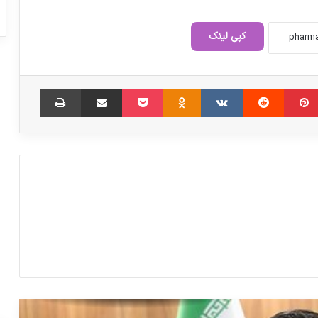
بیمه ها باید هزینه واقعی شدن تعرفه ها را
بدهند
کپی لینک
پیام تسلیت سازمان غذا و دارو در پی
‫پین‌ترست
‫رددیت
‫VKontakte
‫Odnoklassniki
شهادت داروساز کشور
پاکت
اشتراک گذاری از طریق ایمیل
چاپ
رتبه بندی بیمارستان‌ها در پذیرش بیمار
خارجی
پرداخت فوق‌العاده خاص به کارکنان دولت
در شورای نگهبان تأیید شد
استقبال مخاطبان فارمکس از کارگاه‌های
آموزشی