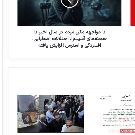
ا
ج
پرداخت فوق‌العاده خاص به کارکنان دولت
در شورای نگهبان تأیید شد
ه
ه
م
ک
با مواجهه مکرر مردم در سال اخیر با
ر
صحنه‌های آسیب‌زا، اختلالات اضطرابی،
ر
افسردگی و استرس افزایش یافته
م
ر
د
م
د
ر
س
ا
ل
ا
خ
ی
ر
ب