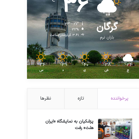
36
℃
گرگان
36º - 27º
32%
3.61 کیلومتر/ساعت
باران نرم
34
39
40
38
34
℃
℃
℃
℃
℃
ج
ش
ی
د
س
پرخواننده
تازه
نظرها
پزشکیان به نمایشگاه «ایران
هلث» رفت