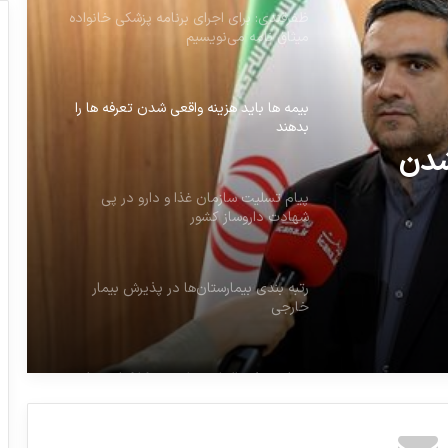
ظفرقندی: برای اجرای برنامه پزشکی خانواده
میثاق نامه می‌نویسیم
بیمه ها باید هزینه واقعی شدن تعرفه ها را
بدهند
شدن
پیام تسلیت سازمان غذا و دارو در پی
شهادت داروساز کشور
رتبه بندی بیمارستان‌ها در پذیرش بیمار
خارجی
پرداخت فوق‌العاده خاص به کارکنان دولت
در شورای نگهبان تأیید شد