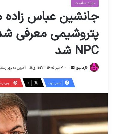
حوزه سلامت
جانشین عباس زاده د
پتروشیمی معرفی شد
NPC شد
ا
فارمانیوز
7 تیر 1405 - 11:22 ق.ظ
آخرین به روز رسانی: 17 تیر 1405 - 1:26
ر
س
فیس بوک
X
‫پین‌تر
ا
ل
ا
ی
م
ی
ل