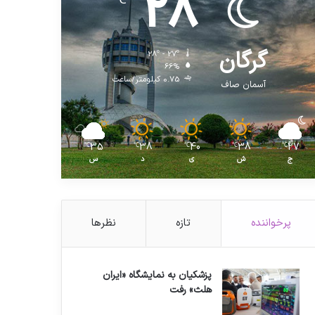
28
℃
گرگان
28º - 27º
66%
0.75 کیلومتر/ساعت
آسمان صاف
35
38
40
38
27
℃
℃
℃
℃
℃
ج
ش
ی
د
س
پرخواننده
تازه
نظرها
پزشکیان به نمایشگاه «ایران
هلث» رفت