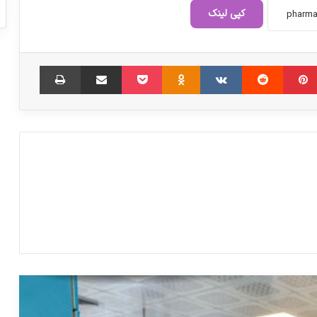
کپی لینک
‫پین‌ترست
‫رددیت
‫VKontakte
‫Odnoklassniki
پاکت
اشتراک گذاری از طریق ایمیل
چاپ
چگونه می‌توان از ترک شغل پرستاران
جلوگیری کرد
تشکیل ۱۵ هزار پرونده قصور پزشکی
کاهش ۱۷ درصدی صدور گواهی مهاجرت
پزشکان
نامه رئیس نظام پزشکی به پزشکیان درباره
توزیع برخط دارو