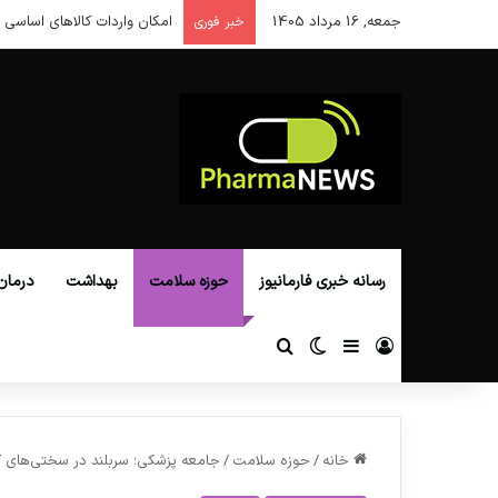
جمعه, 16 مرداد 1405
امکان واردات کالاهای اساسی ا
خبر فوری
رسانه خبری فارمانیوز
حوزه سلامت
بهداشت
درمان
ورود
سایدبار
تغییر پوسته
جستجو برای
خانه
/
حوزه سلامت
/
جامعه پزشکی؛ سربلند در سختی‌های 