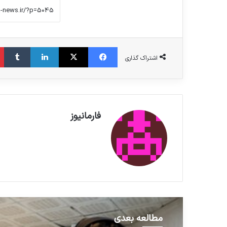
فیس بوک
X
لینکدین
‫تامبلر
اشتراک گذاری
فارمانیوز
مطالعه بعدی