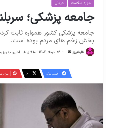
حوزه سلامت
درمان
جامعه پزشکی؛ سربلن
جامعه پزشکی کشور همواره ثابت کرده
بخش زخم های مردم بوده است.
ا
فارمانیوز
26 خرداد 1404 - 9:10 ق.ظ
آخرین به روز رسانی: 26 خرداد 404
ر
س
ا
فیس بوک
X
‫پین‌تر
ل
ا
ی
م
ی
ل