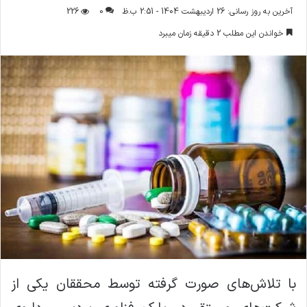
ر
آخرین به روز رسانی: 26 اردیبهشت 1404 - 2:51 ب.ظ
0
226
س
خواندن این مطلب 2 دقیقه زمان میبرد
ا
ل
ا
ی
م
ی
ل
با تلاش‌های صورت گرفته توسط محققان یکی از