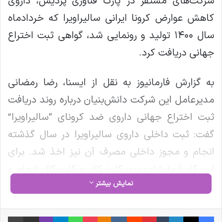
شرکت‌های مستقر در پارک فناوری پردیس، داروی
کاهش عوارض کرونا ایرانی سالیراویرا که خردادماه
سال ۱۴۰۰ تولید و رونمایی شد، گواهی ثبت اختراع
جهانی دریافت کرد.
به گزارش فارمانیوز به نقل از ایسنا، رضا رمضانی
مدیرعامل این شرکت دانش‌بنیان درباره روند دریافت
ثبت اختراع جهانی داروی ضد کرونای “سالیراویرا”
گفت: ثبت داخلی داروی سالیراویرا در سال گذشته
انجام و مجوز داخلی مصرف آن نیز اخذ شد. برای
این کار آزمایشات پری کلینیکال و کلینیکال انجام و
نمایش بیشتر
پیش از آن نیز کد اخلاق و مجوز کلینیکال ترایال از
دانشگاه علوم پزشکی ایران که شعبه سازمان جهانی
فیس بوک
X
لینکدین
‫تامبلر
‫پین‌ترست
‫رددیت
‫VKontakte
‫Odnoklassniki
پاکت
واتس آپ
تلگرام
وایبر
اشتراک گذاری از طریق ایمیل
چاپ
مالکیت معنوی در ایران است، اخذ شده است.