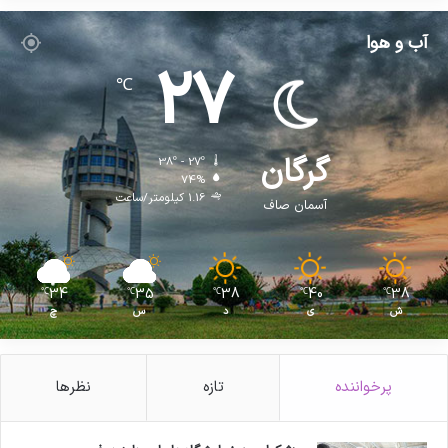
آب و هوا
27
℃
گرگان
38º - 27º
74%
1.16 کیلومتر/ساعت
آسمان صاف
34
35
38
40
38
℃
℃
℃
℃
℃
ش
ی
د
س
چ
پرخواننده
تازه
نظرها