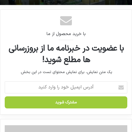
برپایی پاویون ایران در نمایشگاه اینترچارم مسکو
با خرید محصول از ما
با عضویت در خبرنامه ما از بروزرسانی
ها مطلع شوید!
یک متن نمایش، برای نمایش محتوای تست در این بخش.
آ
د
ر
س
ا
ی
م
ی
ر