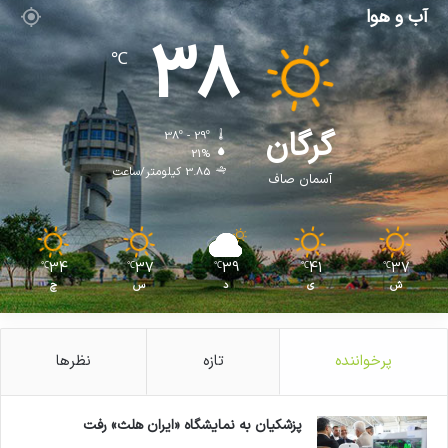
آب و هوا
38
℃
گرگان
38º - 29º
21%
3.85 کیلومتر/ساعت
آسمان صاف
34
37
39
41
37
℃
℃
℃
℃
℃
ش
ی
د
س
چ
پرخواننده
تازه
نظرها
پزشکیان به نمایشگاه «ایران هلث» رفت