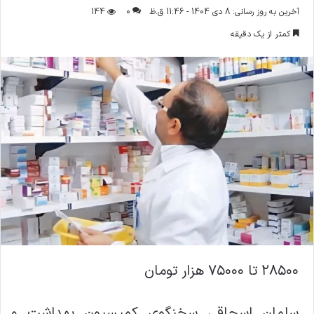
ر
آخرین به روز رسانی: 8 دی 1404 - 11:46 ق.ظ
0
144
س
کمتر از یک دقیقه
ا
ل
ا
ی
م
ی
ل
۲۸۵۰۰ تا ۷۵۰۰۰ هزار تومان
سلمان اسحاقی سخنگوی کمیسیون بهداشت و