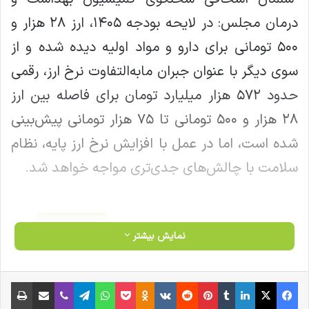
درمان مجلس: در لایحه بودجه ۱۴۰۵، ارز ۲۸ هزار و
۵۰۰ تومانی برای دارو و مواد اولیه دیده شده و از
سوی دیگر با عنوان جبران مابه‌التفاوت نرخ ارز، رقمی
حدود ۵۷۲ هزار میلیارد تومان برای فاصله بین ارز
۲۸ هزار و ۵۰۰ تومانی تا ۷۵ هزار تومانی پیش‌بینی
شده است، اما در عمل با افزایش نرخ ارز پایه، نظام
سلامت با چالش‌های جدی‌تری مواجه خواهد شد.
کپی لینک
نمایش بیشتر
فیس بوک
X
لینکدین
‫تامبلر
‫پین‌ترست
‫رددیت
‫VKontakte
‫Odnoklassniki
پاکت
واتس آپ
تلگرام
وایبر
اشتراک گذاری از طریق ایمیل
چاپ