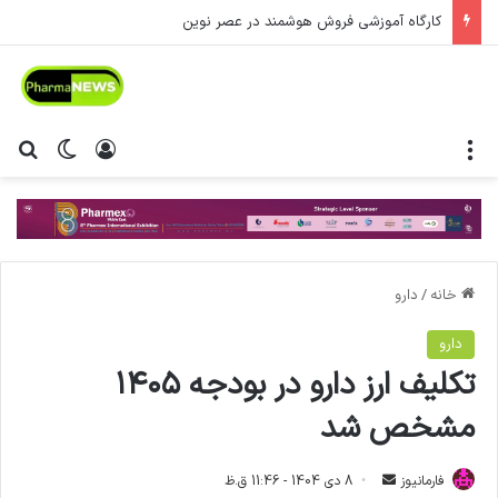
کارگاه آموزشی فروش هوشمند در عصر نوین
منو
ورود
تغییر پ
جس
خانه
/
دارو
دارو
تکلیف ارز دارو در بودجه ۱۴۰۵
مشخص شد
فارمانیوز
ا
8 دی 1404 - 11:46 ق.ظ