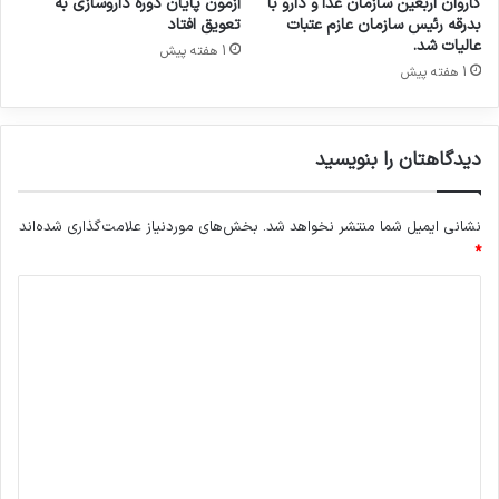
کاروان اربعین سازمان غذا و دارو با
آزمون پایان دوره داروسازی به
و
بدرقه رئیس سازمان عازم عتبات
تعویق افتاد
پ
عالیات شد.
1 هفته پیش
ن
1 هفته پیش
ج
م
ی
دیدگاهتان را بنویسید
ن
ک
ن
نشانی ایمیل شما منتشر نخواهد شد.
بخش‌های موردنیاز علامت‌گذاری شده‌اند
گ
ر
*
ه
د
م
ل
ی
ی
د
ا
ع
گ
ت
ا
ی
ه
ا
د
*