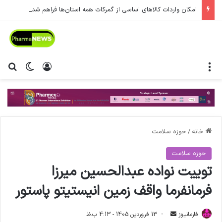
امکان واردات کالاهای اساسی از گمرکات همه استان‌ها فراهم شد.
منو
ورود
تغییر پ
جس
خانه
/
حوزه سلامت
حوزه سلامت
توییت نواده عبدالحسین میرزا
فرمانفرما واقف زمین انیستیتو پاستور
فارمانیوز
ا
13 فروردین 1405 - 4:13 ب.ظ