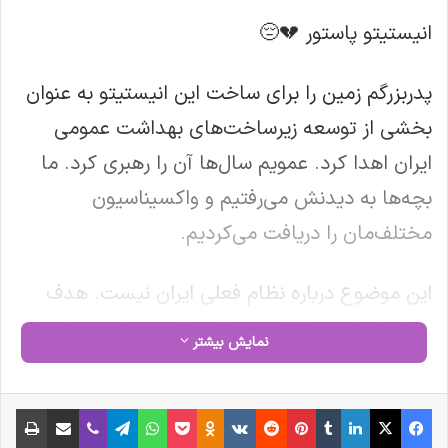
انیستیتو پاستور 💔😔
پدربزرگم زمین را برای ساخت این انیستیتو به عنوان
بخشی از توسعه زیرساخت‌های بهداشت عمومی
ایران اهدا کرد. عمویم سال‌ها آن را رهبری کرد. ما
بچه‌ها به دیدنش می‌رفتیم و واکسیناسیون‌
مختلف‌مان را دریافت می‌کردیم.
این موضوع درباره نظام فعلی ایران نیست. هدف
اسرائیل نابودی گذشته، حال و آینده ما به عنوان یک
نمایش بیشتر
ملت است.
فیس بوک
X
لینکدین
‫تامبلر
‫پین‌ترست
‫رددیت
‫VKontakte
‫Odnoklassniki
پاکت
واتس آپ
تلگرام
وایبر
اشتراک گذاری از طریق ایمیل
چاپ
نوشته های مشابه