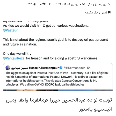
ر
آخرین به روز رسانی: 15 فروردین 1405 - 4:19 ب.ظ
0
33
س
کمتر از یک دقیقه
ا
ل
ا
ی
م
ی
ل
توییت نواده عبدالحسین میرزا فرمانفرما واقف زمین
انیستیتو پاستور