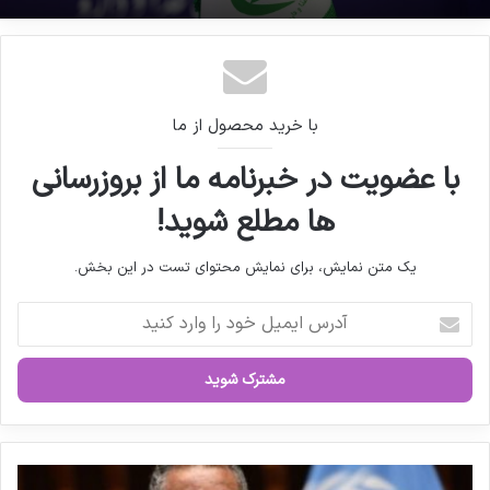
کرد.
معاون پارلمانی ریاست جمهوری برکنار شد
کپی لینک
با خرید محصول از ما
با عضویت در خبرنامه ما از بروزرسانی
ها مطلع شوید!
یک متن نمایش، برای نمایش محتوای تست در این بخش.
آ
د
ر
س
ا
ی
م
ی
ت