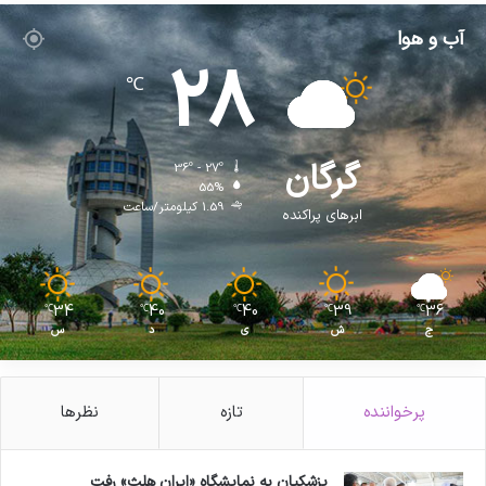
آب و هوا
28
℃
گرگان
36º - 27º
55%
1.59 کیلومتر/ساعت
ابرهای پراکنده
34
40
40
39
36
℃
℃
℃
℃
℃
ج
ش
ی
د
س
پرخواننده
تازه
نظرها
پزشکیان به نمایشگاه «ایران هلث» رفت