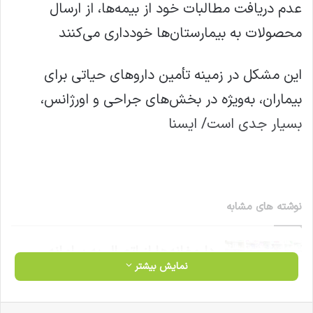
عدم دریافت مطالبات خود از بیمه‌ها، از ارسال
محصولات به بیمارستان‌ها خودداری می‌کنند
این مشکل در زمینه تأمین داروهای حیاتی برای
بیماران، به‌ویژه در بخش‌های جراحی و اورژانس،
بسیار جدی است/ ایسنا
نوشته های مشابه
داروخانه‌ها از اتصال به سامانه
نمایش بیشتر
مودیان مستثنی شوند
فیس بوک
X
لینکدین
‫تامبلر
‫پین‌ترست
‫رددیت
‫VKontakte
‫Odnoklassniki
پاکت
واتس آپ
تلگرام
وایبر
اشتراک گذاری از طریق ایمیل
چاپ