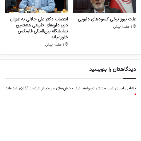
ی
(
R
علت بروز برخی کمبودهای دارویی
انتصاب دکتر علی جلالی به عنوان
C
دبیر داروهای طبیعی هشتمین
1 هفته پیش
A
نمایشگاه بین‌المللی فارمکس
)
خاورمیانه
،
1 هفته پیش
م
د
ی
دیدگاهتان را بنویسید
ر
ی
ت
نشانی ایمیل شما منتشر نخواهد شد.
بخش‌های موردنیاز علامت‌گذاری شده‌اند
ا
*
ن
ح
د
ر
ی
ا
ف
د
ا
گ
ت