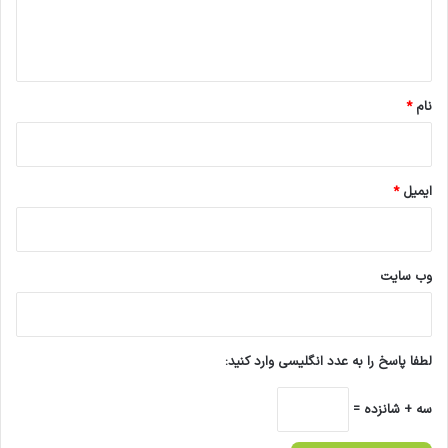
(
ا
D
ه
M
)
*
و
نام
*
ا
ق
د
ا
ایمیل
*
م
ا
ت
ا
وب‌ سایت
ص
ل
ا
ح
لطفا پاسخ را به عدد انگلیسی وارد کنید:
ی
و
پ
سه + شانزده =
ی
ش