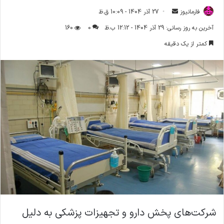
فارمانیوز
ا
27 آذر 1404 - 10:09 ق.ظ
ر
آخرین به روز رسانی: 29 آذر 1404 - 12:12 ب.ظ
0
160
س
کمتر از یک دقیقه
ا
ل
ا
ی
م
ی
ل
شرکت‌های پخش دارو و تجهیزات پزشکی به دلیل