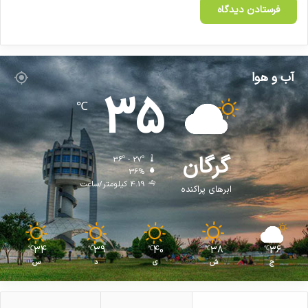
گ
ی
ر
ا
ن
آب و هوا
ه
35
(
℃
C
A
P
گرگان
A
36º - 27º
)
36%
4.19 کیلومتر/ساعت
ابرهای پراکنده
34
39
40
38
36
℃
℃
℃
℃
℃
ج
ش
ی
د
س