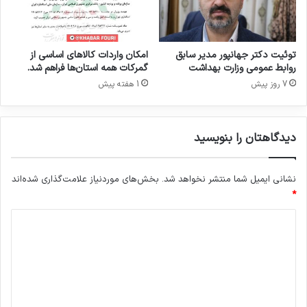
پذیرش نیست و حق پیگیری قانونی در قبال نشر
گ
ر
مطالب خلاف واقع محفوظ خواهد بود.
ا
ن
توئیت دکتر جهانپور مدیر سابق
امکان واردات کالاهای اساسی از
ی
روابط عمومی وزارت بهداشت
گمرکات همه استان‌ها فراهم شد.
؛
7 روز پیش
1 هفته پیش
کپی لینک
ا
ز
ا
دیدگاهتان را بنویسید
ص
ل
ا
نشانی ایمیل شما منتشر نخواهد شد.
بخش‌های موردنیاز علامت‌گذاری شده‌اند
ح
*
م
ق
د
ر
ر
ی
ا
د
ت
گ
ب
و
ا