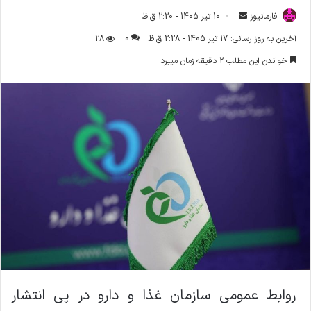
فارمانیوز
ا
10 تیر 1405 - 2:20 ق.ظ
ر
آخرین به روز رسانی: 17 تیر 1405 - 2:28 ق.ظ
0
28
س
خواندن این مطلب 2 دقیقه زمان میبرد
ا
ل
ا
ی
م
ی
ل
روابط عمومی سازمان غذا و دارو در پی انتشار