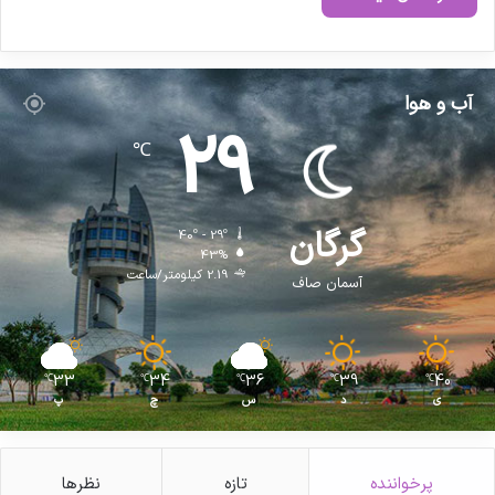
ر
ح
و
ز
آب و هوا
ه
29
د
℃
ا
ر
و
گرگان
40º - 29º
43%
2.19 کیلومتر/ساعت
آسمان صاف
33
34
36
39
40
℃
℃
℃
℃
℃
ی
د
س
چ
پ
پرخواننده
تازه
نظرها