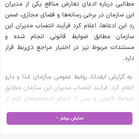
مطالبی درباره ادعای تعارض منافع یکی از مدیران
این سازمان در برخی رسانه‌ها و فضای مجازی، ضمن
رد این ادعاها، اعلام کرد فرآیند انتصاب مدیران این
سازمان مطابق ضوابط قانونی انجام شده و
مستندات مربوط نیز در اختیار مراجع ذی‌ربط قرار
دارد.
به گزارش ایفدانا، روابط عمومی سازمان غذا و دارو
اعلام کرد: فرآیند انتصاب مدیران این سازمان مطابق
ضوابط قانونی و پس از انجام استعلام‌های لازم از
مراجع ذی‌صلاح انجام می‌شود و صدور احکام
نمایش بیشتر
مسئولیت نیز تنها پس از طی مراحل قانونی و اخذ
تأییدیه‌های مربوط صورت می‌گیرد. این موضوع
فیس بوک
X
لینکدین
‫تامبلر
‫پین‌ترست
‫رددیت
‫VKontakte
‫Odnoklassniki
پاکت
واتس آپ
تلگرام
وایبر
اشتراک گذاری از طریق ایمیل
چاپ