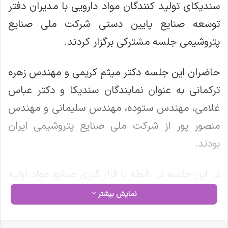
سندیکای تولید کنندگان مواد دارویی با مدیران دفتر
توسعه صنایع پایین دستی شرکت ملی صنایع
پتروشیمی جلسه مشترکی برگزار کردند.
حاضران این جلسه دکتر میثم کریمی و مهندس زهره
ترکمانی به عنوان نمایندگان سندیکا و دکتر عباس
غلامی، مهندس ستوده، مهندس سلیمانی و مهندس
منصور پور از شرکت ملی صنایع پتروشیمی ایران
بودند.
در این جلسه در رابطه با قرار گیری صنایع مواد اولیه
دارویی در جایگاه صنایع استراتژیک بحث و تبادل
نمایش بیشتر
اندیشه گردید تا از این طریق شرکتها بتوانند
محصولات خود را خارج از بورس به فروش برسانند.
فیس بوک
X
لینکدین
‫تامبلر
‫پین‌ترست
‫رددیت
‫VKontakte
‫Odnoklassniki
پاکت
واتس آپ
تلگرام
وایبر
اشتراک گذاری از طریق ایمیل
چاپ