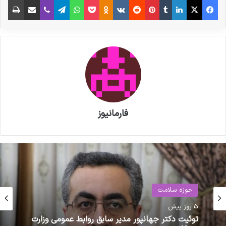
همچنین در نظر گرفتن سهمیه‌اختصاصی برای صنایع
دارویی در خصوص تامین مواد اولیه نیز از محورهای
دیگر این جلسه بود.
نوشته های مشابه
فارمانیوز
پزشکیان به نمایشگاه «ایران هلث»
رفت
مصاحبه مشاور سندیکای تولید
کنندگان مواد دارویی، شیمیایی و
بهداشت
بسته بندی دارویی از روند تولید و
حوزه سلامت
30 اردیبهشت 1404 - 11:41 ق.ظ
اقدامات دبیرخانه سندیکا در راستای
5 روز پیش