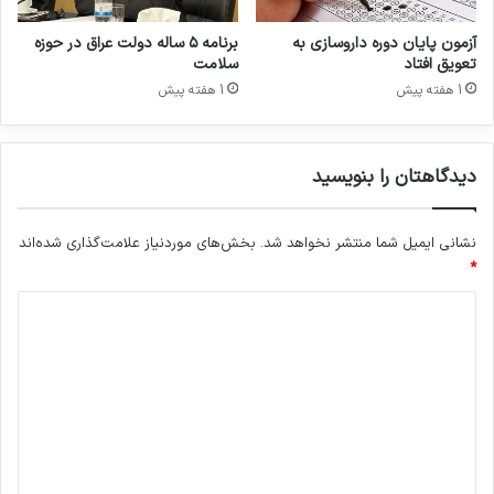
ا
ر
آزمون پایان دوره داروسازی به
برنامه ۵ ساله دولت عراق در حوزه
و
تعویق افتاد
سلامت
د
1 هفته پیش
1 هفته پیش
ا
ر
د
دیدگاهتان را بنویسید
نشانی ایمیل شما منتشر نخواهد شد.
بخش‌های موردنیاز علامت‌گذاری شده‌اند
*
د
ی
د
گ
ا
ه