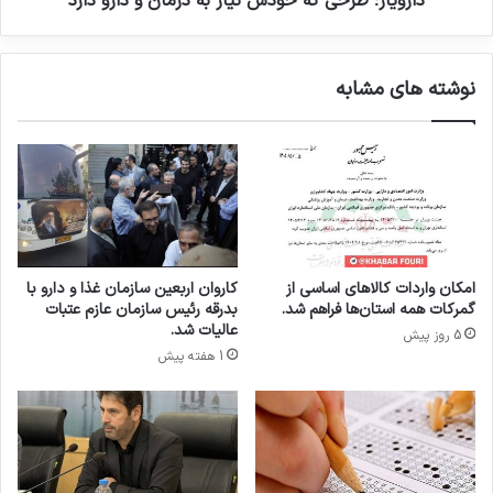
دارویار؛ طرحی که خودش نیاز به درمان و دارو دارد
ر
ح
د
ی
ط
ک
نوشته های مشابه
ر
ه
ح
خ
د
و
ا
د
ر
ش
و
ن
ی
ی
ا
ا
ر
ز
امکان واردات کالاهای اساسی از
کاروان اربعین سازمان غذا و دارو با
ب
گمرکات همه استان‌ها فراهم شد.
بدرقه رئیس سازمان عازم عتبات
ه
عالیات شد.
5 روز پیش
د
1 هفته پیش
ر
م
ا
ن
و
د