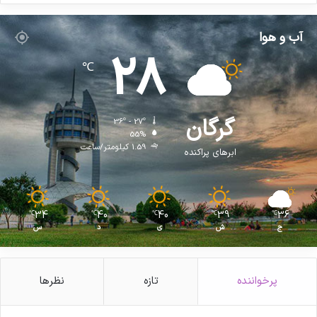
آب و هوا
28
℃
گرگان
36º - 27º
55%
1.59 کیلومتر/ساعت
ابرهای پراکنده
34
40
40
39
36
℃
℃
℃
℃
℃
ج
ش
ی
د
س
پرخواننده
تازه
نظرها