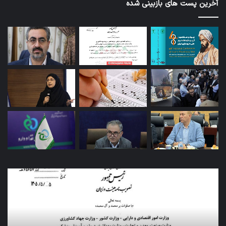
آخرین پست های بازبینی شده
کاروان
آزم
اربعین
پای
سازمان
دور
غذا
دار
و
به