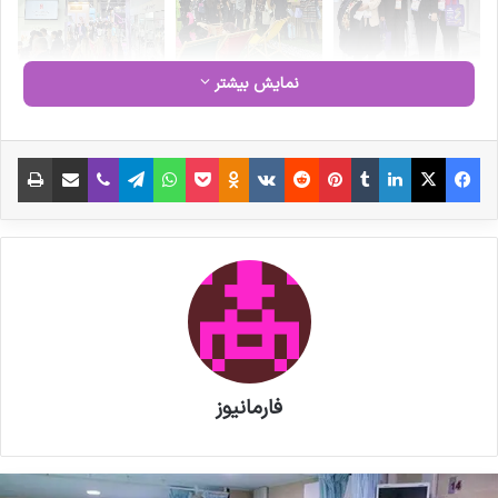
نمایش بیشتر
فیس بوک
X
لینکدین
‫تامبلر
‫پین‌ترست
‫رددیت
‫VKontakte
‫Odnoklassniki
پاکت
واتس آپ
تلگرام
وایبر
اشتراک گذاری از طریق ایمیل
چاپ
فارمانیوز