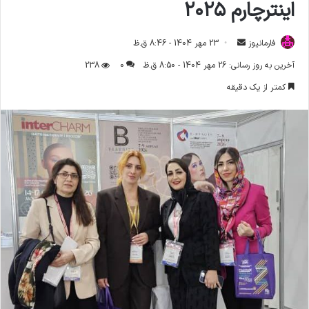
اینترچارم ۲۰۲۵
فارمانیوز
ا
23 مهر 1404 - 8:46 ق.ظ
ر
آخرین به روز رسانی: 26 مهر 1404 - 8:50 ق.ظ
0
238
س
کمتر از یک دقیقه
ا
ل
ا
ی
م
ی
ل