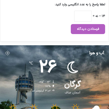
لطفا پاسخ را به عدد انگلیسی وارد کنید:
14 − نه =
آب و هوا
26
℃
گرگان
35º - 26º
72%
3.02 کیلومتر/ساعت
آسمان صاف