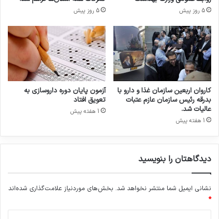
o
۱
5 روز پیش
5 روز پیش
r
۸
p
۰
o
۰
r
غ
a
ر
t
ف
e
ه
V
د
کاروان اربعین سازمان غذا و دارو با
آزمون پایان دوره داروسازی به
i
ر
بدرقه رئیس سازمان عازم عتبات
تعویق افتاد
s
م
عالیات شد.
1 هفته پیش
i
س
1 هفته پیش
o
ک
n
و
ب
ر
دیدگاهتان را بنویسید
ی
ت
ا
نشانی ایمیل شما منتشر نخواهد شد.
بخش‌های موردنیاز علامت‌گذاری شده‌اند
ن
*
ی
د