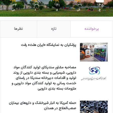
34
39
41
39
35
℃
℃
℃
℃
℃
ج
ش
ی
د
س
پرخواننده
تازه
نظرها
پزشکیان به نمایشگاه «ایران هلث» رفت
مصاحبه مشاور سندیکای تولید کنندگان مواد
دارویی، شیمیایی و بسته بندی دارویی از روند
تولید و اقدامات دبیرخانه سندیکا در راستای
خدمت رسانی به تولید کنندگان مواد دارویی و
ملزومات بسته بندی دارویی
حمله آمریکا به انبار شیرخشک و داروهای بیماران
صعب‌العلاج در همدان