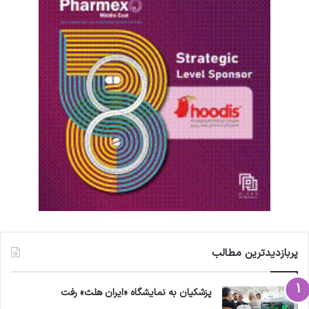
ا
م
ی
د
و
ا
ر
ی
ک
ر
د
پربازدیدترین مطالب
پزشکیان به نمایشگاه «ایران هلث» رفت