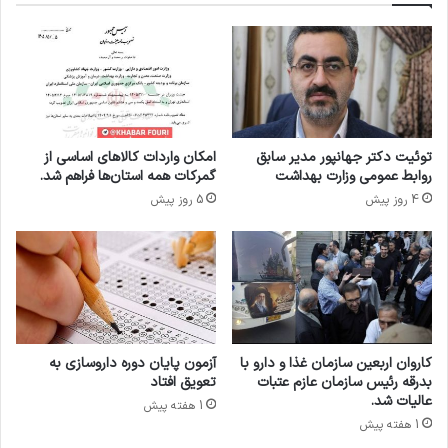
ت
و
ا
ی
خ
ی
ی
و
ر
ت
د
ج
ش
ه
توئیت دکتر جهانپور مدیر سابق
امکان واردات کالاهای اساسی از
م
ی
روابط عمومی وزارت بهداشت
گمرکات همه استان‌ها فراهم شد.
ن
ز
4 روز پیش
5 روز پیش
م
ا
ت
ت
خ
پ
ا
ز
ص
ش
م
ک
،
ی
ض
ا
کاروان اربعین سازمان غذا و دارو با
آزمون پایان دوره داروسازی به
م
ی
بدرقه رئیس سازمان عازم عتبات
تعویق افتاد
ن
ر
عالیات شد.
1 هفته پیش
ت
ا
1 هفته پیش
ق
ن