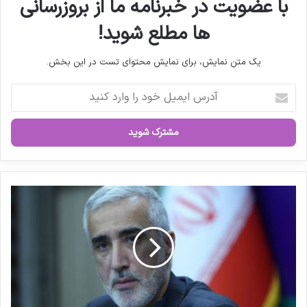
با عضویت در خبرنامه ما از بروزرسانی
ها مطلع شوید!
یک متن نمایش، برای نمایش محتوای تست در این بخش.
آ
د
ر
س
ا
ی
م
ی
د
ل
ک
خ
ت
و
ر
د
م
ر
ه
ا
د
و
ی
ا