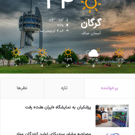
34
ز
م
ن
گرگان
34º - 25º
د
41%
گ
4.06 کیلومتر/ساعت
آسمان صاف
ا
ن
و
ن
39
40
39
35
32
℃
℃
℃
℃
℃
ظ
پ
ج
ش
ی
د
ا
م
ی
ا
پرخواننده
تازه
نظرها
ن
د
ل
پزشکیان به نمایشگاه «ایران هلث» رفت
ی
ر
ک
ش
مصاحبه مشاور سندیکای تولید کنندگان مواد