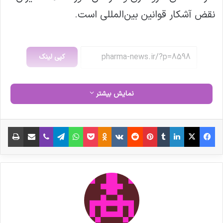
نقض آشکار قوانین بین‌المللی است.
کپی لینک
نمایش بیشتر
فیس بوک
X
لینکدین
‫تامبلر
‫پین‌ترست
‫رددیت
‫VKontakte
‫Odnoklassniki
پاکت
واتس آپ
تلگرام
وایبر
اشتراک گذاری از طریق ایمیل
چاپ