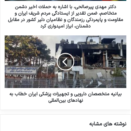
پ
ر
ی
دکتر مهدی پیرصالحی، با اشاره به حملات اخیر دشمن
د
ر
متخاصم، ضمن تقدیر از ایستادگی مردم شریف ایران و
ک
ص
مقاومت و پایمردکی رزمندگان و نظامیان دلیر کشور در مقابل
ن
ا
دشمنان، ابراز امیدواری کرد
ی
ل
د
ح
ب
ی
ی
،
ا
ب
ن
ا
ی
ا
ه
ش
م
ا
ت
ر
خ
ه
ص
بیانیه متخصصان دارویی و تجهیزات پزشکی ایران خطاب به
ب
ص
نهادهای بین‌المللی
ه
ا
ح
ن
م
د
ل
نوشته های مشابه
ا
ا
ر