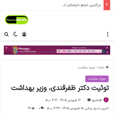
بزرگترین تجمع داروسازان ایران برگزار خواهد شد
منو
ورود
تغییر پ
جس
خانه
/
حوزه سلامت
حوزه سلامت
توئیت دکتر ظفرقندی، وزیر بهداشت
فارمانیوز
ا
12 فروردین 1405 - 4:21 ب.ظ
ر
آخرین به روز رسانی: 15 فروردین 1405 - 4:36 ب.ظ
0
29
س