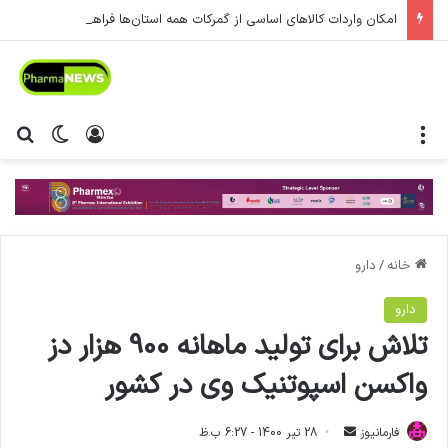
امکان واردات کالاهای اساسی از گمرکات همه استان‌ها فراهم شد.
منو
ورود
تغییر پ
جس
خانه
/
دارو
دارو
تلاش برای تولید ماهانه 900 هزار دز
واکسن اسپوتنیک وی در کشور
فارمانیوز
ا
28 تیر 1400 - 6:27 ب.ظ