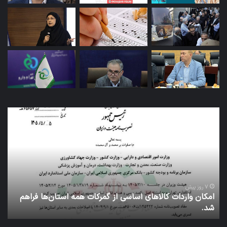
کاروان
اربعین
سازمان
غذا
و
دارو
با
بدرقه
1 هفته پیش
ی اساسی از گمرکات همه استان‌ها فراهم
کاروان اربعین سازمان غذا
رئیس
عتبات عالیات شد.
سازمان
عازم