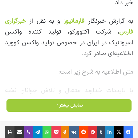
خبر داد.
به گزارش خبرنگار
فارمانیوز
و به نقل از
خبرگزاری
فارس
، شرکت اکتوورکو، تولید کننده واکسن
اسپوتنیک در ایران در خصوص تولید واکسن کووید
اطلاعیه‌ای صادر کرد.
متن اطلاعیه به شرح زیر است:
با تاییدات خداوند متعال و تلاش جوانان نخبه
کشور عزیزمان، فرآیند تولید واکسن اسپوتنیک در
نمایش بیشتر
خطوط تولیدی اکتوور با موفقیت به پایان رسید.
همه تجهیزات و ماشین آلات تولید این محصول در
فیس بوک
X
لینکدین
‫تامبلر
‫پین‌ترست
‫رددیت
‫VKontakte
‫Odnoklassniki
پاکت
واتس آپ
تلگرام
وایبر
اشتراک گذاری از طریق ایمیل
چاپ
خطوط تولیدی بخش بایوتک اکتوور موجود بوده و