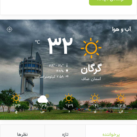
آب و هوا
32
℃
گرگان
38º - 30º
48%
2.58 کیلومتر/ساعت
آسمان صاف
34
36
39
41
38
℃
℃
℃
℃
℃
ش
ی
د
س
چ
پرخواننده
تازه
نظرها