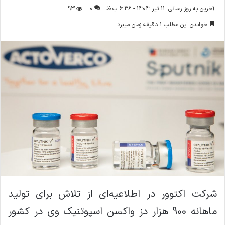
ر
آخرین به روز رسانی: 11 تیر 1404 - 6:36 ب.ظ
0
93
س
خواندن این مطلب 1 دقیقه زمان میبرد
ا
ل
ا
ی
م
ی
ل
شرکت اکتوور در اطلاعیه‌ای از تلاش برای تولید
ماهانه 900 هزار دز واکسن اسپوتنیک وی در کشور