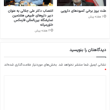
ر
ل
ا
و
علت بروز برخی کمبودهای دارویی
انتصاب دکتر علی جلالی به عنوان
ن
چ
دبیر داروهای طبیعی هشتمین
1 هفته پیش
ی
ا
نمایشگاه بین‌المللی فارمکس
ل
خاورمیانه
ش
2 هفته پیش
ه
ا
ی
دیدگاهتان را بنویسید
م
ر
ب
نشانی ایمیل شما منتشر نخواهد شد.
بخش‌های موردنیاز علامت‌گذاری شده‌اند
و
*
ط
ب
د
ه
ی
م
و
د
ا
گ
د
ا
ا