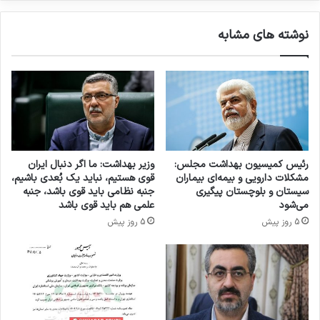
ر
ی
نوشته های مشابه
ب
ت
و
ل
ی
د
م
و
ا
رئیس کمیسیون بهداشت مجلس:
وزیر بهداشت: ما اگر دنبال ایران
د
مشکلات دارویی و بیمه‌ای بیماران
قوی هستیم، نباید یک بُعدی باشیم،
ا
سیستان و بلوچستان پیگیری
جنبه نظامی باید قوی باشد، جنبه
و
می‌شود
علمی هم باید قوی باشد
ل
5 روز پیش
5 روز پیش
ی
ه
د
ا
ر
و