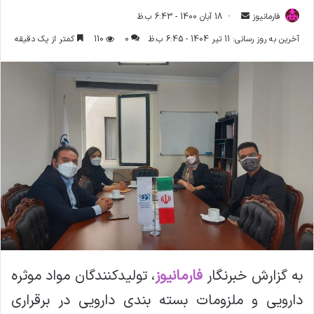
فارمانیوز
ا
18 آبان 1400 - 6:43 ب.ظ
ر
آخرین به روز رسانی: 11 تیر 1404 - 6:45 ب.ظ
0
110
کمتر از یک دقیقه
س
ا
ل
ا
ی
م
ی
ل
به گزارش خبرنگار
فارمانیوز
، تولیدکنندگان مواد موثره
دارویی و ملزومات بسته بندی دارویی در برقراری