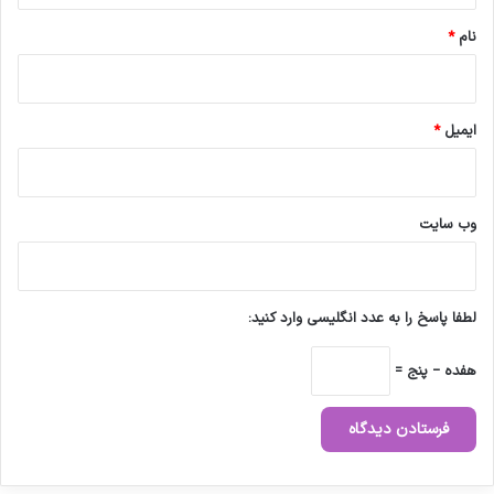
نام
*
ایمیل
*
وب‌ سایت
لطفا پاسخ را به عدد انگلیسی وارد کنید:
هفده − پنج =