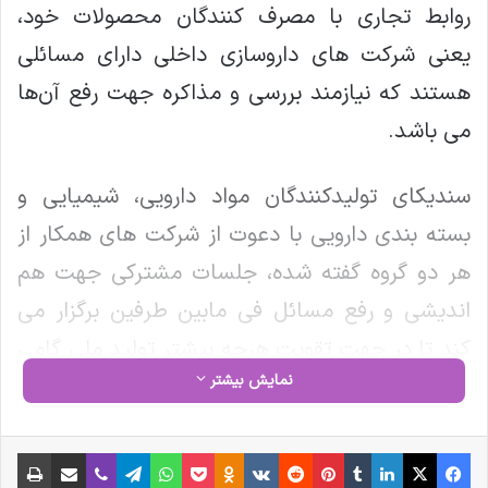
روابط تجاری با مصرف کنندگان محصولات خود،
یعنی شرکت های داروسازی داخلی دارای مسائلی
هستند که نیازمند بررسی و مذاکره جهت رفع آن‌ها
می باشد.
سندیکای تولیدکنندگان مواد دارویی، شیمیایی و
بسته بندی دارویی با دعوت از شرکت های همکار از
هر دو گروه گفته شده، جلسات مشترکی جهت هم
اندیشی و رفع مسائل فی مابین طرفین برگزار می
کند تا در جهت تقویت هرچه بیشتر تولید ملی گامی
نمایش بیشتر
برداشته شود
فیس بوک
X
لینکدین
‫تامبلر
‫پین‌ترست
‫رددیت
‫VKontakte
‫Odnoklassniki
پاکت
واتس آپ
تلگرام
وایبر
اشتراک گذاری از طریق ایمیل
چاپ
کپی لینک