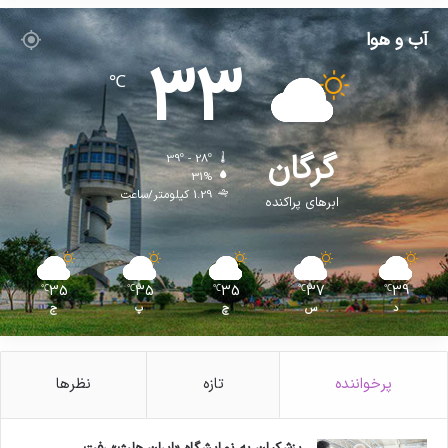
آب و هوا
33
℃
گرگان
39º - 28º
31%
1.29 کیلومتر/ساعت
ابرهای پراکنده
35
35
35
37
39
℃
℃
℃
℃
℃
د
س
چ
پ
ج
پرخواننده
تازه
نظرها