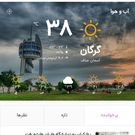
آب و هوا
38
℃
گرگان
38º - 29º
23%
4.6 کیلومتر/ساعت
آسمان صاف
34
37
39
41
38
℃
℃
℃
℃
℃
ش
ی
د
س
چ
پرخواننده
تازه
نظرها
پزشکیان به نمایشگاه «ایران هلث» رفت