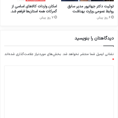
م
ک
توئیت دکتر جهانپور مدیر سابق
امکان واردات کالاهای اساسی از
ا
ی
روابط عمومی وزارت بهداشت
گمرکات همه استان‌ها فراهم شد.
ن
م
6 روز پیش
7 روز پیش
غ
ص
ذ
ر
ا
ف
دیدگاهتان را بنویسید
و
ی
د
ر
ا
ا
نشانی ایمیل شما منتشر نخواهد شد.
بخش‌های موردنیاز علامت‌گذاری شده‌اند
ر
ح
و
*
م
ا
د
ی
ت
ی
ک
د
ن
گ
ن
د
ا
ه
*