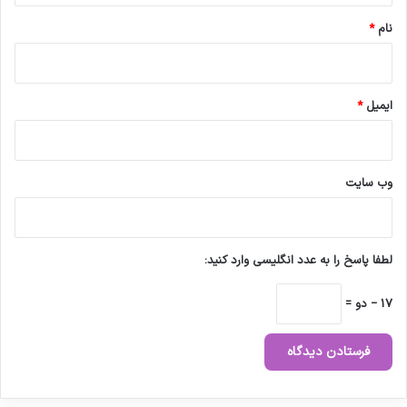
نام
*
ایمیل
*
وب‌ سایت
لطفا پاسخ را به عدد انگلیسی وارد کنید:
17 − دو =