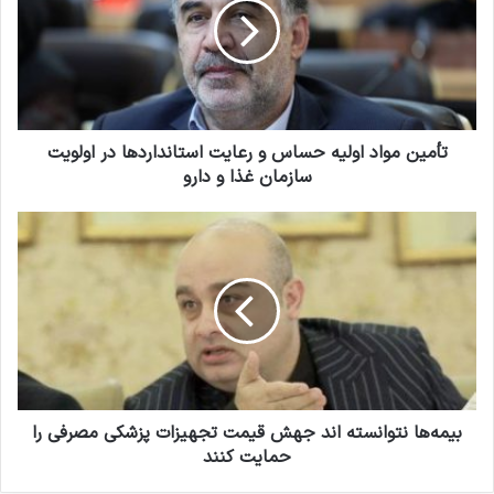
و
ی
د
ن
ر
م
ا
و
و
ا
ا
د
ر
ا
تأمین مواد اولیه حساس و رعایت استانداردها در اولویت
د
و
سازمان غذا و دارو
ک
ل
ن
ی
ب
ی
ه
ی
د
ح
م
س
ه‌
ا
ه
س
ا
و
ن
ر
ت
ع
و
ا
ا
بیمه‌ها نتوانسته اند جهش قیمت تجهیزات پزشکی مصرفی را
ی
ن
حمایت کنند
ت
س