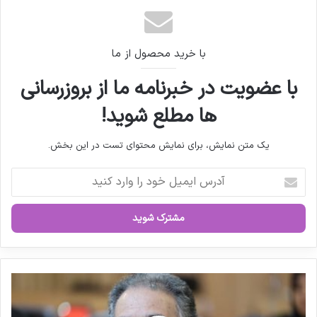
شماست
در کشور
با خرید محصول از ما
با عضویت در خبرنامه ما از بروزرسانی
ها مطلع شوید!
یک متن نمایش، برای نمایش محتوای تست در این بخش.
آ
د
ر
س
ا
ی
م
ی
ت
ل
أ
خ
م