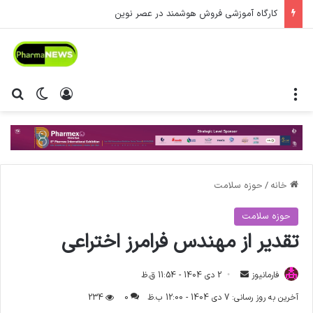
کارگاه آموزشی فروش هوشمند در عصر نوین
منو
ورود
تغییر پ
جس
خانه
/
حوزه سلامت
حوزه سلامت
تقدیر از مهندس فرامرز اختراعی
فارمانیوز
ا
2 دی 1404 - 11:54 ق.ظ
ر
آخرین به روز رسانی: 7 دی 1404 - 12:00 ب.ظ
0
234
س