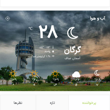
آب و هوا
28
℃
گرگان
28º - 26º
63%
1.91 کیلومتر/ساعت
آسمان صاف
39
40
39
36
28
℃
℃
℃
℃
℃
پ
ج
ش
ی
د
پرخواننده
تازه
نظرها