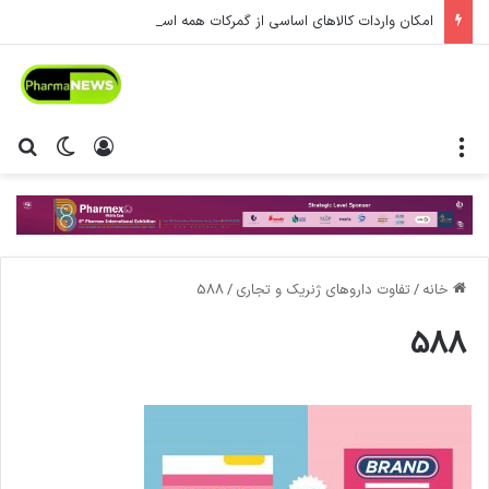
امکان واردات کالاهای اساسی از گمرکات همه استان‌ها فراهم شد.
منو
ورود
تغییر پ
جس
خانه
/
تفاوت داروهای ژنریک و تجاری
/
588
588