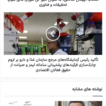
د
ا
تحقیقات و فناوری
ک
ن
ن
ص
ت
ی
ا
أ
د
ل
ک
ح
ی
ی
د
»
ر
ب
ئ
ه
ی
ع
س
ن
آ
تأکید رئیس آزمایشگاه‌های مرجع سازمان غذا و دارو بر لزوم
و
ز
چابک‌سازی فرآیندهای پشتیبانی سامانه لیمز و صیانت از
ا
م
حقوق فعالان اقتصادی
ن
ا
د
ی
ب
ش
نوشته های مشابه
ی
گ
ر
ا
ک
ه‌
ل
ه