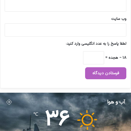
پ
ش
ت
وب‌ سایت
ی
ب
ا
ن
لطفا پاسخ را به عدد انگلیسی وارد کنید:
ی
س
18 − هجده =
ا
م
ا
ن
ه
ل
ی
آب و هوا
م
36
ز
℃
و
ص
ی