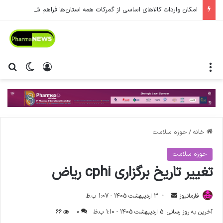
امکان واردات کالاهای اساسی از گمرکات همه استان‌ها فراهم شد.
منو
ورود
تغییر پ
جس
خانه
/
حوزه سلامت
حوزه سلامت
تغییر تاریخ برگزاری cphi ریاض
فارمانیوز
ا
3 اردیبهشت 1405 - 1:07 ب.ظ
ر
آخرین به روز رسانی: 5 اردیبهشت 1405 - 1:10 ب.ظ
0
66
س