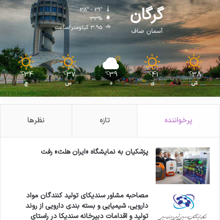
ا
گرگان
38º - 29º
ن
33%
ت
3.95 کیلومتر/ساعت
آسمان صاف
ا
ز
ح
ق
34
37
39
41
38
℃
℃
℃
℃
℃
و
ش
ی
د
س
چ
ق
ف
ع
ا
پرخواننده
تازه
نظرها
ل
ا
ن
پزشکیان به نمایشگاه «ایران هلث» رفت
ا
ق
ت
ص
مصاحبه مشاور سندیکای تولید کنندگان مواد
ا
دارویی، شیمیایی و بسته بندی دارویی از روند
د
تولید و اقدامات دبیرخانه سندیکا در راستای