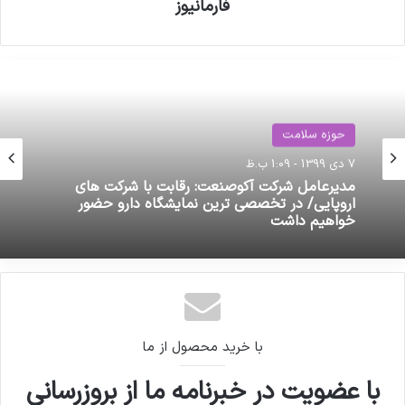
فارمانیوز
حوزه سلامت
7 دی 1399 - 1:09 ب.ظ
حوزه سلامت
25 اردیبهشت 1401 - 11:52 ق.ظ
مدیرعامل شرکت آکوصنعت: رقابت با شرکت های
اروپایی/ در تخصصی ترین نمایشگاه دارو حضور
خواهیم داشت
صدای مخالفان ارز ترجیحی دارو همچنان بلند است
با خرید محصول از ما
با عضویت در خبرنامه ما از بروزرسانی