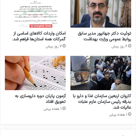
ش
ا
و
ی
ر
م
ا
ر
ی
ج
توئیت دکتر جهانپور مدیر سابق
امکان واردات کالاهای اساسی از
ع
ع
روابط عمومی وزارت بهداشت
گمرکات همه استان‌ها فراهم شد.
ا
س
6 روز پیش
7 روز پیش
ل
ا
ی
ز
ع
م
ل
ا
و
ن
م
غ
،
ذ
ت
ا
کاروان اربعین سازمان غذا و دارو با
آزمون پایان دوره داروسازی به
ح
و
بدرقه رئیس سازمان عازم عتبات
تعویق افتاد
ق
د
عالیات شد.
1 هفته پیش
ی
ا
1 هفته پیش
ق
ر
ا
و
ت
ب