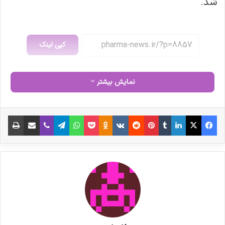
شد.
کپی لینک
نمایش بیشتر
فیس بوک
X
لینکدین
‫تامبلر
‫پین‌ترست
‫رددیت
‫VKontakte
‫Odnoklassniki
پاکت
واتس آپ
تلگرام
وایبر
اشتراک گذاری از طریق ایمیل
چاپ