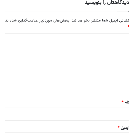
و
ر
دیدگاهتان را بنویسید
ف
ل
ن
ز
ا
و
نشانی ایمیل شما منتشر نخواهد شد.
بخش‌های موردنیاز علامت‌گذاری شده‌اند
و
م
*
ر
چ
د
ی
ا
ب
ی
ک‌
د
س
ا
گ
ز
ا
ی
ه
ف
ر
*
آ
ی
نام
*
ن
د
ه
ا
ایمیل
*
ی