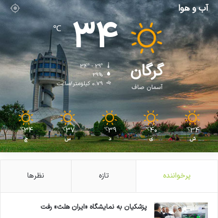
آب و هوا
34
℃
گرگان
34º - 29º
29%
0.79 کیلومتر/ساعت
آسمان صاف
34
37
39
40
34
℃
℃
℃
℃
℃
ش
ی
د
س
چ
پرخواننده
تازه
نظرها
پزشکیان به نمایشگاه «ایران هلث» رفت