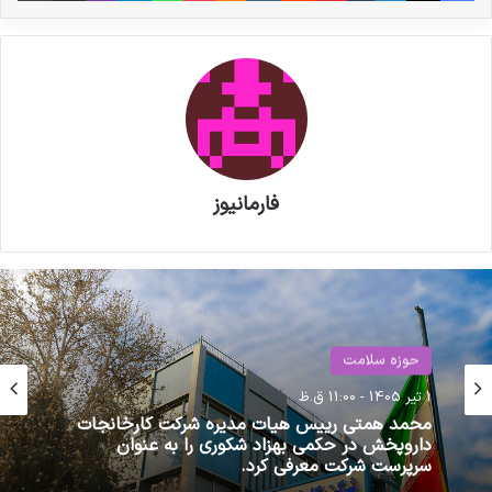
بهداشتی و درمانی جلوگیری کرد.
مقرر شد بانک مرکزی، دیوان محاسبات کشور،
سازمان غذا و دارو و نماینده کمیسیون بهداشت و
درمان مجلس، گزارش شفاف و به‌روز از میزان
تخصیص ارز ترجیحی ارائه دهند و برنامه‌ریزی لازم
فارمانیوز
برای پرداخت منظم باقی‌مانده منابع تا پایان سال
انجام شود تا در ماه‌های ابتدایی سال ۱۴۰۵ کمبود
داروهای حیاتی و بحرانی رخ ندهد.
نوشته های مشابه
حوزه سلامت
حوزه سلامت
14 بهمن 1404 - 8:38 ق.ظ
داروخانه‌ها از اتصال به سامانه
1 تیر 1405 - 11:00 ق.ظ
مسعود پزشکیان رئیس جمهوری، به وزیر امور خارجه
مودیان مستثنی شوند
دستور داد موضوع مذاکره با آمریکا را بررسی کند