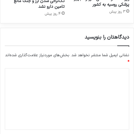
تک‌نرخی شدن ارز و جنگ مانع
ا
پزشکی روسیه به کشور
ا
تامین دارو نشد
ی
م
3 روز پیش
4 روز پیش
ر
ت
ا
م
ن
ح
و
دیدگاهتان را بنویسید
ر
نشانی ایمیل شما منتشر نخواهد شد.
بخش‌های موردنیاز علامت‌گذاری شده‌اند
*
د
ی
د
گ
ا
ه
*