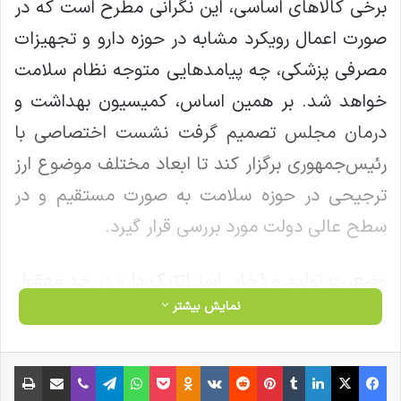
برخی کالاهای اساسی، این نگرانی مطرح است که در
صورت اعمال رویکرد مشابه در حوزه دارو و تجهیزات
مصرفی پزشکی، چه پیامدهایی متوجه نظام سلامت
خواهد شد. بر همین اساس، کمیسیون بهداشت و
درمان مجلس تصمیم گرفت نشست اختصاصی با
رئیس‌جمهوری برگزار کند تا ابعاد مختلف موضوع ارز
ترجیحی در حوزه سلامت به‌ صورت مستقیم و در
سطح عالی دولت مورد بررسی قرار گیرد.
وضعیت تولید و ذخایر استراتژیک دارو در حد معقول
نمایش بیشتر
است و در صورت انجام به‌ موقع تخصیص‌ها تا پایان
سال، می‌توان از بروز کمبودهای جدی در حوزه دارو،
فیس بوک
X
لینکدین
‫تامبلر
‫پین‌ترست
‫رددیت
‫VKontakte
‫Odnoklassniki
پاکت
واتس آپ
تلگرام
وایبر
اشتراک گذاری از طریق ایمیل
چاپ
شیر خشک و ملزومات مصرفی پزشکی در مراکز