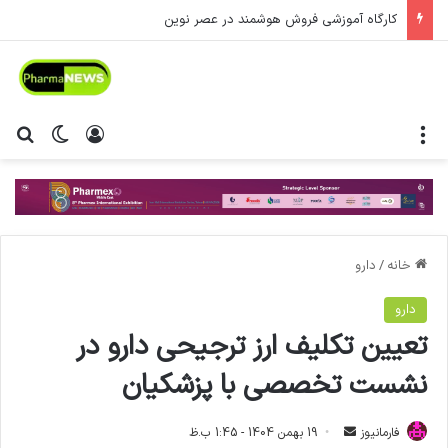
کارگاه آموزشی فروش هوشمند در عصر نوین
منو
ورود
تغییر پ
جس
خانه
/
دارو
دارو
تعیین تکلیف ارز ترجیحی دارو در
نشست تخصصی با پزشکیان
فارمانیوز
ا
19 بهمن 1404 - 1:45 ب.ظ