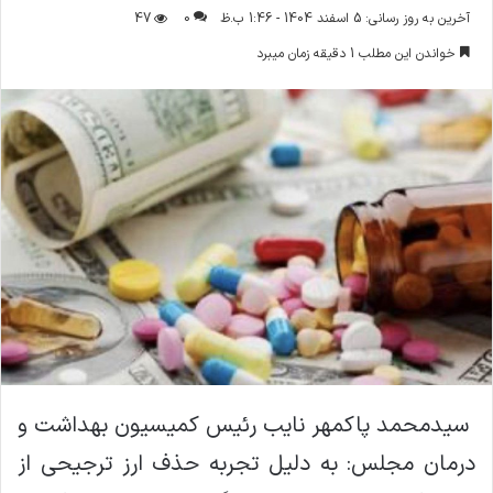
ر
آخرین به روز رسانی: 5 اسفند 1404 - 1:46 ب.ظ
0
47
س
خواندن این مطلب 1 دقیقه زمان میبرد
ا
ل
ا
ی
م
ی
ل
سیدمحمد پاکمهر نایب رئیس کمیسیون بهداشت و
درمان مجلس: به‌ دلیل تجربه حذف ارز ترجیحی از