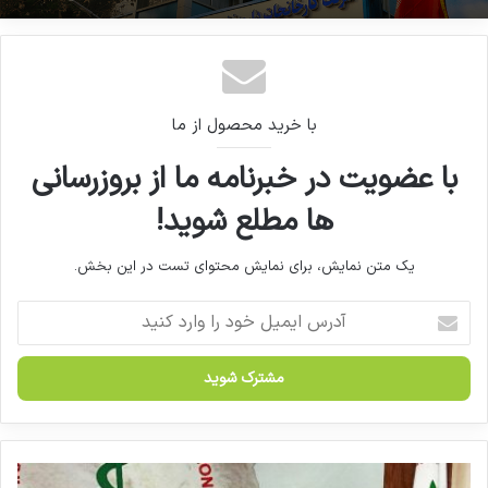
آئین نامه طرح دارو رسانی درب منزل
محمد همتی رییس هیات مدیره شرکت کارخانجات
به زودی ابلاغ می شود
داروپخش در حکمی بهزاد شکوری را به عنوان
سرپرست شرکت معرفی کرد.
با خرید محصول از ما
با عضویت در خبرنامه ما از بروزرسانی
کپی لینک
ها مطلع شوید!
یک متن نمایش، برای نمایش محتوای تست در این بخش.
آ
د
ر
س
ا
ی
م
ی
ب