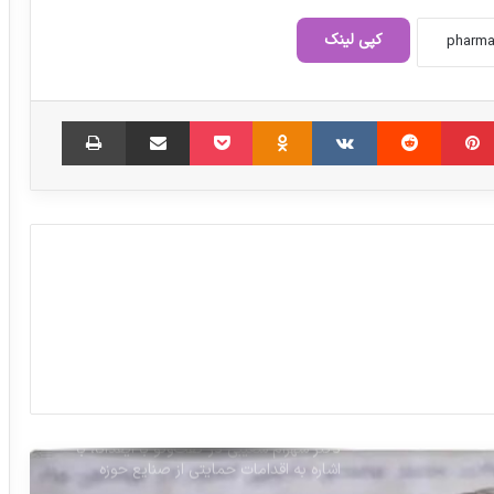
کپی لینک
نقش گروه دارویی کیش مدیفارم در رونق
صنعت داروسازی ایران
‫پین‌ترست
‫رددیت
‫VKontakte
‫Odnoklassniki
پاکت
اشتراک گذاری از طریق ایمیل
چاپ
وزیر بهداشت مطرح کرد؛ تبعات حذف یکباره
ارز دولتی دارو/ شوک به بیماران پذیرفتنی
نیست
شرایط صادرات دارو در سال جدید اعلام شد
سازمان غذا و دارو: درج نام ایران روی
محصولات آرایشی الزامی است
دکتر شهرام شعیبی در گفت‌وگو با ایفدانا، با
اشاره به اقدامات حمایتی از صنایع حوزه
سلامت اظهار کرد: