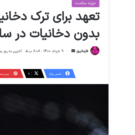
حوزه سلامت
تعهد برای ترک دخانی
بدون دخانیات در سال 21
ا
فارمانیوز
9 خرداد 1400 - 8:08 ب.ظ
آخرین به روز رسانی: 12 خرداد 404
ر
س
ا
فیس بوک
X
‫پین‌تر
ل
ا
ی
م
ی
ل