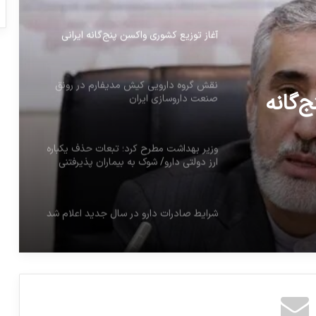
آغاز توزیع کشوری واکسن پنج‌گانه ایرانی
نقش گروه دارویی کیش مدیفارم در رونق
‌گانه
صنعت داروسازی ایران
وزیر بهداشت مطرح کرد؛ تبعات حذف یکباره
ارز دولتی دارو/ شوک به بیماران پذیرفتنی
نیست
شرایط صادرات دارو در سال جدید اعلام شد
سازمان غذا و دارو: درج نام ایران روی
محصولات آرایشی الزامی است