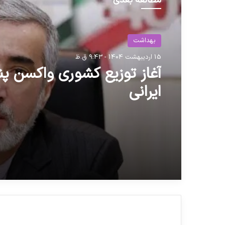
مطالعه بعدی
بهداشت
15 اردیبهشت 1404 - 9:43 ق.ظ
آغاز توزیع کشوری واکسن پنج
ایرانی