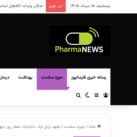
پنجشنبه, 15 مرداد 1405
امکان واردات کالاهای اساس
خبر فوری
رسانه خبری فارمانیوز
حوزه سلامت
بهداشت
درمان
ورود
سایدبار
تغییر پوسته
جستجو برای
خانه
/
حوزه سلامت
/
تعهد برای ترک دخانیات؛ شعار روز جهان