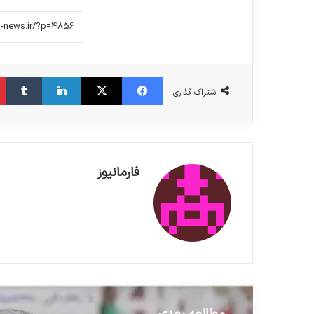
فیس بوک
X
لینکدین
‫تامبلر
اشتراک گذاری
فارمانیوز