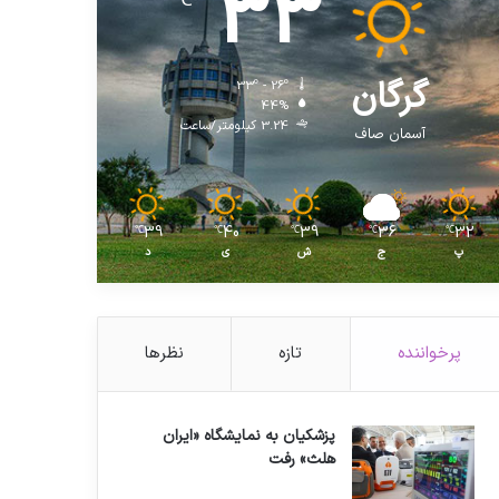
33
℃
گرگان
33º - 26º
44%
3.24 کیلومتر/ساعت
آسمان صاف
39
40
39
36
32
℃
℃
℃
℃
℃
پ
ج
ش
ی
د
پرخواننده
تازه
نظرها
پزشکیان به نمایشگاه «ایران
هلث» رفت