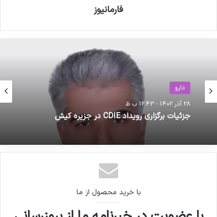
فارمانیوز
دارو
28 آذر 1402 - 12:43 ب.ظ
جزئیات برگزاری رویداد CDIE در جزیره کیش
با خرید محصول از ما
با عضویت در خبرنامه ما از بروزرسانی