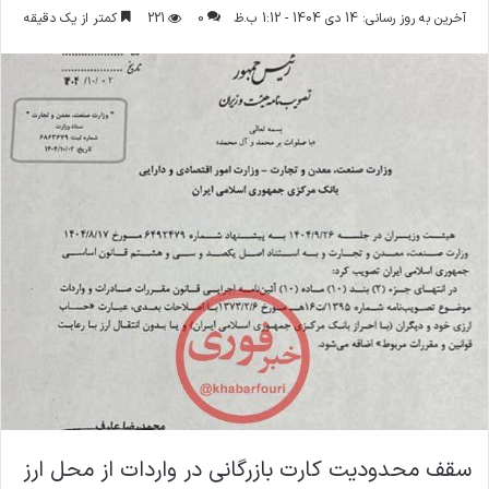
ر
آخرین به روز رسانی: 14 دی 1404 - 1:12 ب.ظ
0
221
کمتر از یک دقیقه
س
ا
ل
ا
ی
م
ی
ل
سقف محدودیت کارت بازرگانی در واردات از محل ارز