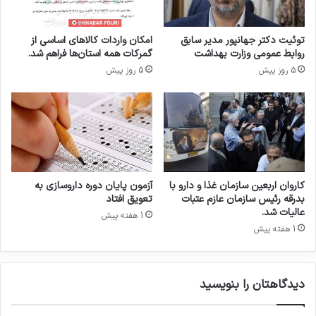
ه
ا
س
ر
ل
و
توئیت دکتر جهانپور مدیر سابق
امکان واردات کالاهای اساسی از
ا
س
روابط عمومی وزارت بهداشت
گمرکات همه استان‌ها فراهم شد.
م
ا
5 روز پیش
5 روز پیش
ت
ز
ی
د
ر
س
ا
ل
۲
کاروان اربعین سازمان غذا و دارو با
آزمون پایان دوره داروسازی به
۰
بدرقه رئیس سازمان عازم عتبات
تعویق افتاد
۲
عالیات شد.
1 هفته پیش
۵
1 هفته پیش
دیدگاهتان را بنویسید