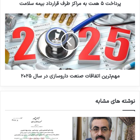
ر
ت
پرداخت ۵ همت به مراکز طرف قرارداد بیمه سلامت
د
ب
ک
ه
م
ن
م
ه
ی
ر
م‌
د
ا
ت
ک
ر
ز
ی
ط
ن
ر
ا
ف
ت
ق
ف
مهم‌ترین اتفاقات صنعت داروسازی در سال ۲۰۲۵
ر
ا
ا
ق
ر
ا
نوشته های مشابه
د
ت
ا
ص
د
ن
ب
ع
ی
ت
م
د