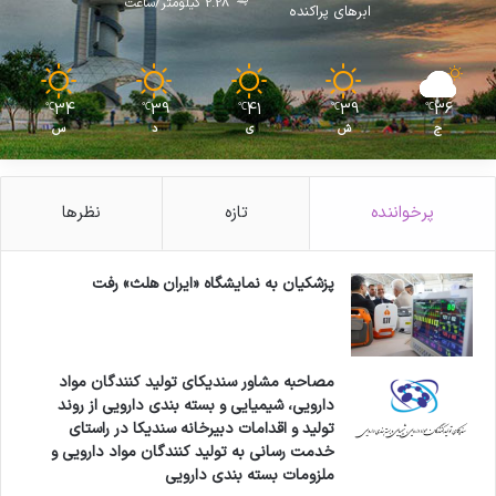
2.28 کیلومتر/ساعت
ابرهای پراکنده
34
39
41
39
36
℃
℃
℃
℃
℃
ج
ش
ی
د
س
پرخواننده
تازه
نظرها
پزشکیان به نمایشگاه «ایران هلث» رفت
مصاحبه مشاور سندیکای تولید کنندگان مواد
دارویی، شیمیایی و بسته بندی دارویی از روند
تولید و اقدامات دبیرخانه سندیکا در راستای
خدمت رسانی به تولید کنندگان مواد دارویی و
ملزومات بسته بندی دارویی