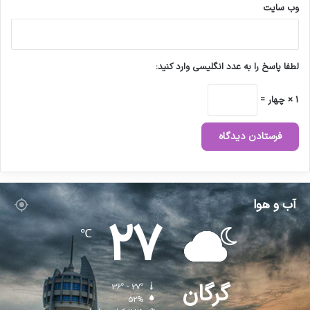
وب‌ سایت
لطفا پاسخ را به عدد انگلیسی وارد کنید:
1 × چهار =
آب و هوا
27
℃
گرگان
36º - 27º
52%