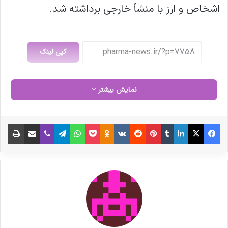
اشخاص و ارز با منشأ خارجی برداشته شد.
کپی لینک
نمایش بیشتر
فیس بوک
X
لینکدین
‫تامبلر
‫پین‌ترست
‫رددیت
‫VKontakte
‫Odnoklassniki
پاکت
واتس آپ
تلگرام
وایبر
اشتراک گذاری از طریق ایمیل
چاپ