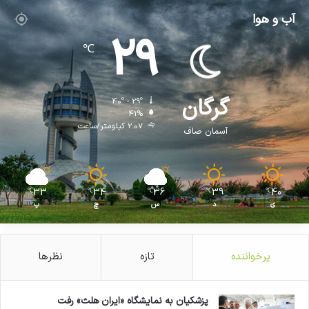
آب و هوا
29
℃
گرگان
40º - 29º
41%
2.07 کیلومتر/ساعت
آسمان صاف
33
34
36
39
40
℃
℃
℃
℃
℃
ی
د
س
چ
پ
پرخواننده
تازه
نظرها
پزشکیان به نمایشگاه «ایران هلث» رفت