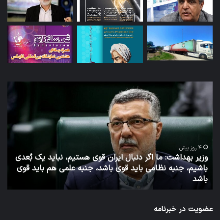
توئیت
دکتر
جهانپور
مدیر
سابق
روابط
عمومی
 دنبال ایران قوی هستیم، نباید یک بُعدی
وزارت
اید قوی باشد، جنبه علمی هم باید قوی
بهداشت
7 روز پیش
توئیت دکتر جهانپور مدی
عضویت در خبرنامه