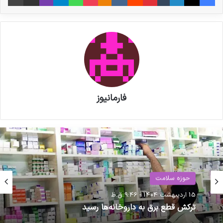
معنادار نرخ ارز، آثار تورمی قابل توجهی بر هزینه‌های
دارو و تجهیزات پزشکی خواهد داشت که حتی با
رشد بالای بودجه نیز به‌ طور کامل قابل جبران
نیست.
نوشته های مشابه
فارمانیوز
داروخانه‌ها از اتصال به سامانه
مودیان مستثنی شوند
آئین نامه طرح دارو رسانی درب منزل
حوزه سلامت
به زودی ابلاغ می شود
15 اردیبهشت 1404 - 9:46 ق.ظ
رویداد ها
ترکش قطع برق به داروخانه‌ها رسید
20 خرداد 1405 - 7:08 ب.ظ