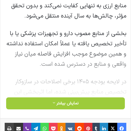
منابع ارزی به‌ تنهایی کفایت نمی‌کند و بدون تحقق
مؤثر، چالش‌ها به سال آینده منتقل می‌شود.
بخشی از منابع مصوب دارو و تجهیزات پزشکی یا با
تأخیر تخصیص یافته یا عملاً امکان استفاده نداشته
و همین موضوع موجب افزایش فاصله میان نیاز
واقعی و منابع در دسترس شده است.
در لایحه بودجه ۱۴۰۵ برخی اصلاحات در سازوکار
تخصیص منابع پیش‌بینی شده، اما اثربخشی این
اصلاحات منوط به ثبات در سیاست‌های ارزی و تأمین
نمایش بیشتر
به‌موقع منابع است.
فیس بوک
X
لینکدین
‫تامبلر
‫پین‌ترست
‫رددیت
‫VKontakte
‫Odnoklassniki
پاکت
واتس آپ
تلگرام
وایبر
اشتراک گذاری از طریق ایمیل
چاپ
هرگونه تغییر در سیاست‌های حمایتی ارزی یا افزایش