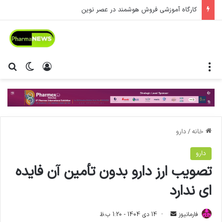
کارگاه آموزشی فروش هوشمند در عصر نوین
منو
ورود
تغییر پ
جس
خانه
/
دارو
دارو
تصویب ارز دارو بدون تأمین آن فايده
ای ندارد
فارمانیوز
ا
14 دی 1404 - 1:20 ب.ظ