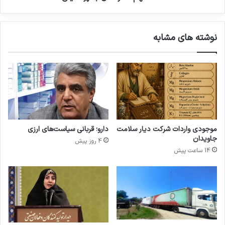
۱
ق
۴
ن
۰
د
نوشته های مشابه
۵
ی
د
ب
ر
ه
ف
پ
ا
ز
ر
ش
م
ک
ک
ی
س
ا
موجودی واردات شرکت دیار سلامت
دارو؛ قربانی سیاست‌های ارزی
۲
ن
جاویدان
4 روز پیش
۰
14 ساعت پیش
۲
۶
ب
ر
گ
ز
ا