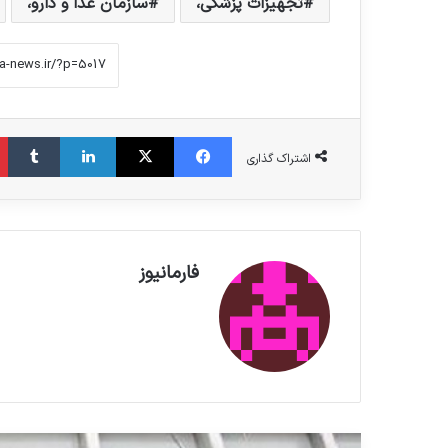
تجهیزات پزشکی،
سازمان غذا و دارو،
فیس بوک
X
لینکدین
‫تامبلر
اشتراک گذاری
فارمانیوز