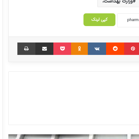
وزارت بهداشت،
رویه صدور مجوزهای آرایشی و بهداشتی
تغییر کرد
کپی لینک
دوغ؛ بهترین نوشیدنی فصل گرما
‫پین‌ترست
‫رددیت
‫VKontakte
‫Odnoklassniki
پاکت
اشتراک گذاری از طریق ایمیل
چاپ
سکان برنامه «پزشکی خانواده» در دست
پزشکیان خواهد بود
بیمارستان‌های به جا مانده از جنگ جهانی
دوم!
پشتیبانی سازمان برنامه و بودجه از حوزه
سلامت