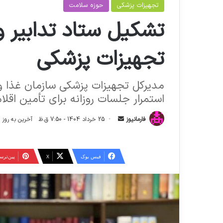
تجهیزات پزشکی
حوزه سلامت
تشکیل ستاد تدابیر وی
تجهیزات پزشکی
مدیرکل تجهیزات پزشکی سازمان غذا و 
استمرار جلسات روزانه برای تأمین اقلام
ا
فارمانیوز
25 خرداد 1404 - 7:50 ق.ظ
آخرین به روز رسانی: 25 خرداد 
ر
س
ا
فیس بوک
X
‫پین‌تر
ل
ا
ی
م
ی