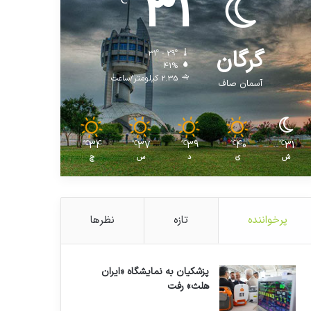
31
℃
گرگان
31º - 29º
41%
2.35 کیلومتر/ساعت
آسمان صاف
34
37
39
40
31
℃
℃
℃
℃
℃
ش
ی
د
س
چ
پرخواننده
تازه
نظرها
پزشکیان به نمایشگاه «ایران
هلث» رفت