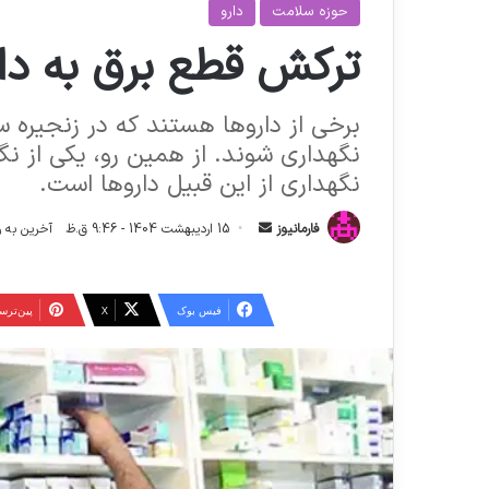
حوزه سلامت
دارو
ترکش قطع برق به دار
برخی از داروها هستند که در زنجیره س
نگهداری شوند. از همین رو، یکی از نگ
نگهداری از این قبیل داروها است.
ا
فارمانیوز
15 اردیبهشت 1404 - 9:46 ق.ظ
آخرین به روز رسانی: 15 
ر
س
ا
فیس بوک
X
‫پین‌تر
ل
ا
ی
م
ی
ل