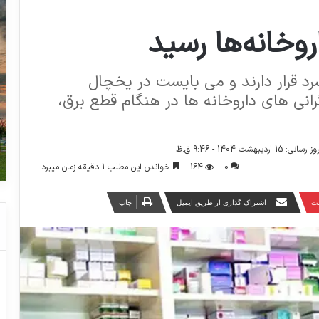
وخانه‌ها رسید
رد قرار دارند و می بایست در یخچال
رانی های داروخانه ها در هنگام قطع برق،
اردیبهشت 1404 - 9:46 ق.ظ
0
164
خواندن این مطلب 1 دقیقه زمان میبرد
ست
اشتراک گذاری از طریق ایمیل
چاپ