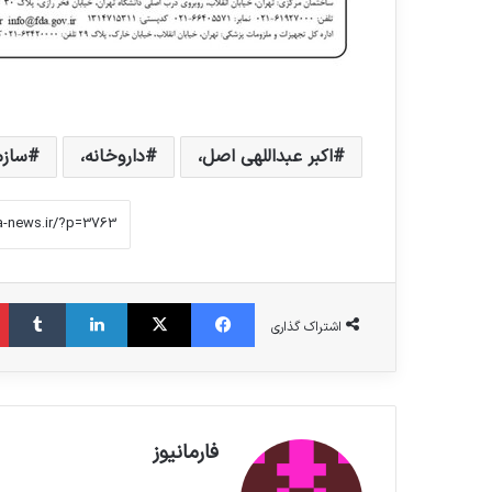
اکبر عبداللهی اصل،
داروخانه،
سازم
فیس بوک
X
لینکدین
‫تامبلر
اشتراک گذاری
فارمانیوز