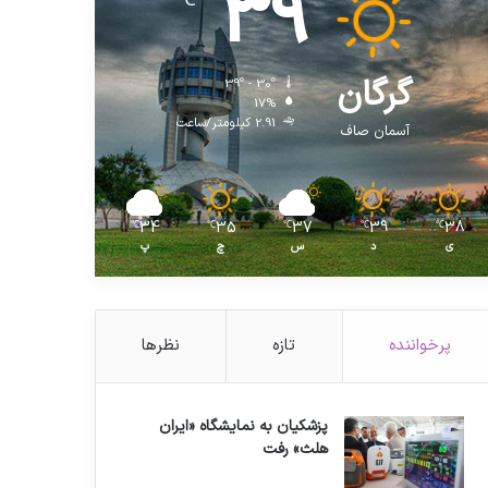
39
℃
گرگان
39º - 30º
17%
2.91 کیلومتر/ساعت
آسمان صاف
34
35
37
39
38
℃
℃
℃
℃
℃
ی
د
س
چ
پ
پرخواننده
تازه
نظرها
پزشکیان به نمایشگاه «ایران
هلث» رفت