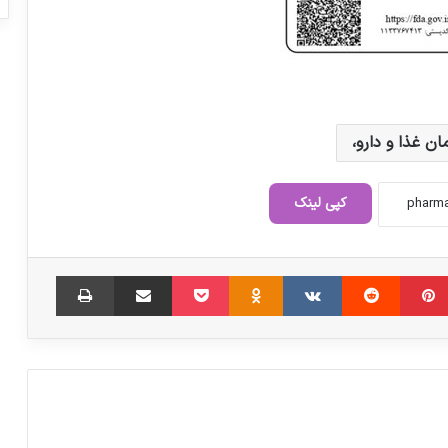
نظر کارشناسی سازمان غذا و دارو در واردات
لحاظ شود
ان غذا و دارو،
ذخایر «استراتژیک دارویی» کشور باید به
روزرسانی شود
کپی لینک
آغاز خرید استراتژیک دارو و تجهیزات از ماه
‫پین‌ترست
‫رددیت
آینده
‫VKontakte
‫Odnoklassniki
پاکت
اشتراک گذاری از طریق ایمیل
چاپ
خانواده دارویی ایران زیر سقف فارمکس
علت بیشترین ارتباط مردم با سازمان غذا و
دارو