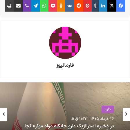
فارمانیوز
دارو
26 خرداد 1405 - 11:23 ق.ظ
دارو
در ذخیره استرانژیک دارو جایگاه مواد موثره کجا