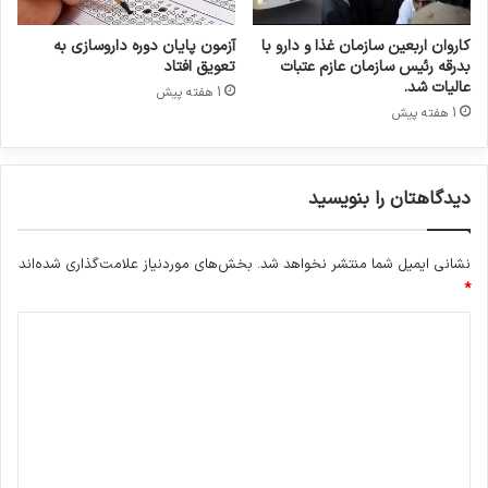
د
ب
ا
ه
کاروان اربعین سازمان غذا و دارو با
آزمون پایان دوره داروسازی به
خ
د
بدرقه رئیس سازمان عازم عتبات
تعویق افتاد
ب
ا
عالیات شد.
1 هفته پیش
ر
ش
1 هفته پیش
د
ت
ا
ج
د
ه
دیدگاهتان را بنویسید
ا
ن
ی
نشانی ایمیل شما منتشر نخواهد شد.
بخش‌های موردنیاز علامت‌گذاری شده‌اند
*
د
ی
د
گ
ا