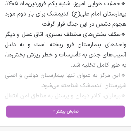
🔹حملات هوایی امروز، شنبه یکم فروردین‌ماه ۱۴۰۵،
بیمارستان امام علی(ع) اندیمشک برای بار دوم مورد
هجوم دشمن در این جنگ قرار گرفت
🔹سقف بخش‌های مختلف بستری، اتاق عمل و دیگر
واحدهای بیمارستان فرو ریخته است و به دلیل
آسیب‌های جدی به تأسیسات و خطر ریزش بخش‌ها،
به طور کامل تخلیه شد.
🔹این مرکز به عنوان تنها بیمارستان دولتی و اصلی
شهرستان اندیمشک شناخته می‌شود.
🔹بیماران، کادر درمان و پرسنل به مناطق امن انتقال
یافتند
نمایش بیشتر
کپی لینک
فیس بوک
X
لینکدین
‫تامبلر
‫پین‌ترست
‫رددیت
‫VKontakte
‫Odnoklassniki
پاکت
واتس آپ
تلگرام
وایبر
اشتراک گذاری از طریق ایمیل
چاپ