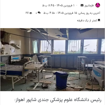
فارمانیوز
ا
1 فروردین 1405 - 8:45 ب.ظ
ر
آخرین به روز رسانی: 15 فروردین 1405 - 4:50 ب.ظ
0
27
س
کمتر از یک دقیقه
ا
ل
ا
ی
م
ی
ل
رئیس دانشگاه علوم پزشکی جندی شاپور اهواز: