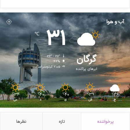
آب و هوا
31
℃
گرگان
36º - 27º
46%
2.05 کیلومتر/ساعت
ابرهای پراکنده
34
40
40
39
36
℃
℃
℃
℃
℃
ج
ش
ی
د
س
پرخواننده
تازه
نظرها