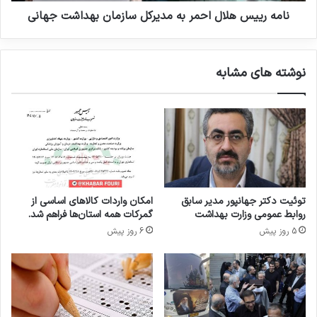
ا
ل
نامه رییس هلال احمر به مدیرکل سازمان بهداشت جهانی
ن
ا
غ
ل
ذ
ا
نوشته های مشابه
ا
ح
و
م
د
ر
ا
ب
ر
ه
و
م
د
د
ر
ی
گ
ر
توئیت دکتر جهانپور مدیر سابق
امکان واردات کالاهای اساسی از
ف
ک
روابط عمومی وزارت بهداشت
گمرکات همه استان‌ها فراهم شد.
ت
ل
5 روز پیش
6 روز پیش
گ
س
و
ا
ب
ز
ا
م
و
ا
ب
ن