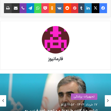
فیس بوک
X
لینکدین
‫تامبلر
‫پین‌ترست
‫رددیت
‫VKontakte
‫Odnoklassniki
پاکت
واتس آپ
تلگرام
وایبر
اشتراک گذاری از طریق ایمیل
چاپ
فارمانیوز
تجهیزات پزشکی
17 خرداد 1404 - 11:52 ق.ظ
تداوم مشکلات «ارز» دارو و تجهیزات؛ فرزین به