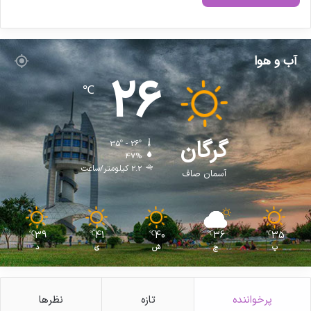
آب و هوا
26
℃
گرگان
35º - 26º
47%
2.2 کیلومتر/ساعت
آسمان صاف
39
41
40
36
35
℃
℃
℃
℃
℃
پ
ج
ش
ی
د
پرخواننده
تازه
نظرها