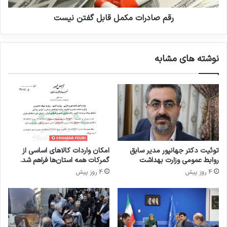
ا
ت
ی
م
رقم صادرات مکمل قابل گفتن نیست
د
ک
س
م
ت
ل
نوشته های مشابه
گ
ق
ا
ا
ه
ب
گ
ل
و
گ
ا
ف
ر
ت
ش
ن
ر
ن
توئیت دکتر جهانپور مدیر سابق
امکان واردات کالاهای اساسی از
ا
ی
روابط عمومی وزارت بهداشت
گمرکات همه استان‌ها فراهم شد.
ب
س
4 روز پیش
4 روز پیش
ش
ت
ن
ا
س
ی