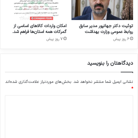
م
ز
ک
ر
ر
و
د
ا
توئیت دکتر جهانپور مدیر سابق
امکان واردات کالاهای اساسی از
ب
روابط عمومی وزارت بهداشت
گمرکات همه استان‌ها فراهم شد.
ط
6 روز پیش
7 روز پیش
ع
م
و
دیدگاهتان را بنویسید
م
ی
و
نشانی ایمیل شما منتشر نخواهد شد.
بخش‌های موردنیاز علامت‌گذاری شده‌اند
ا
*
ط
ل
د
ا
ع
ی
ر
د
س
گ
ا
ن
ا