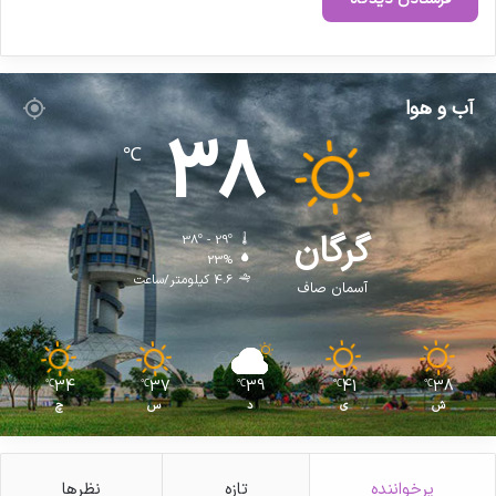
م
ا
ن
ی
پ
آب و هوا
ی
38
ا
℃
م
ب
ر
ا
گرگان
38º - 29º
ع
23%
ظ
4.6 کیلومتر/ساعت
آسمان صاف
م
(
ص
)
34
37
39
41
38
℃
℃
℃
℃
℃
ب
ش
ی
د
س
چ
ن
د
ر
پرخواننده
تازه
نظرها
ع