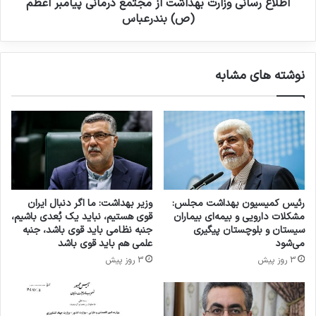
م
ن
اطلاع رسانی وزارت بهداشت از مجتمع درمانی پیامبر اعظم
و
ی
(ص) بندرعباس
م
د
ی
ک
س
ت
نوشته های مشابه
ا
ر
ز
ک
م
ر
ا
م
ن
ا
غ
ن
ذ
پ
ا
و
و
ر
رئیس کمیسیون بهداشت مجلس:
وزیر بهداشت: ما اگر دنبال ایران
د
،
مشکلات دارویی و بیمه‌ای بیماران
قوی هستیم، نباید یک بُعدی باشیم،
ا
ر
سیستان و بلوچستان پیگیری
جنبه نظامی باید قوی باشد، جنبه
ر
ئ
می‌شود
علمی هم باید قوی باشد
و
ی
3 روز پیش
3 روز پیش
ا
س
ع
م
ل
ر
ا
ک