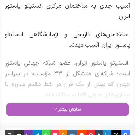
آسیب جدی به ساختمان مرکزی انستیتو پاستور
ایران
ساختمان‌های تاریخی و آزمایشگاهی انستیتو
پاستور ایران آسیب دیدند
انستیتو پاستور ایران، عضو شبکه جهانی پاستور
است؛ شبکه‌ای متشکل از ۳۳ مؤسسه در سراسر
جهان که بیش از یک قرن در خط مقدم مبارزه با
بیماری‌های عفونی فعالیت داشته‌اند.
نمایش بیشتر
نوشته های مشابه
فیس بوک
X
لینکدین
‫تامبلر
‫پین‌ترست
‫رددیت
‫VKontakte
‫Odnoklassniki
پاکت
واتس آپ
تلگرام
وایبر
اشتراک گذاری از طریق ایمیل
چاپ
پزشکیان به نمایشگاه «ایران هلث»