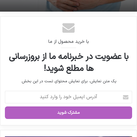
مهم ترین عامل خطر سرطان های دستگاه گوارش را
مانند آبله، وبا، طاعون، تب‌های راجعه، هاری، سل،
بشناسیم
هپاتیت، تب‌های خونریزی‌دهنده ویروسی و کووید-۱۹
آیا خوردن سیب زمینی باعث «چاقی» می شود
ایفا کرده است و در پایش بیماری‌های نوپدید و
بازپدید نیز از مراکز پیشرو کشور به شمار می‌رود.
با خرید محصول از ما
با عضویت در خبرنامه ما از بروزرسانی
ها مطلع شوید!
کپی لینک
یک متن نمایش، برای نمایش محتوای تست در این بخش.
آ
د
ر
س
ا
ی
م