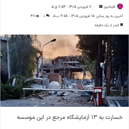
فارمانیوز
ا
7 فروردین 1405 - 11:54 ق.ظ
ر
آخرین به روز رسانی: 15 فروردین 1405 - 4:58 ب.ظ
0
47
س
کمتر از یک دقیقه
ا
ل
ا
ی
م
ی
ل
خسارت به ۱۳ آزمایشگاه مرجع در این موسسه