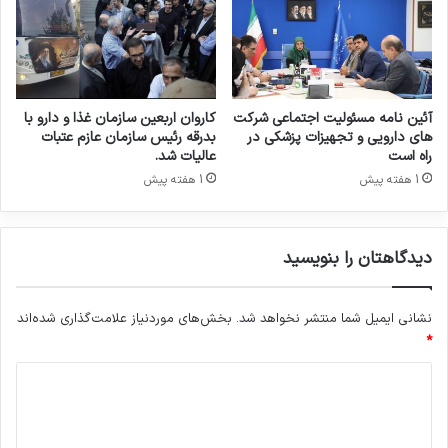
ا
م
ت
ف
ق
ر
آئین نامه مسئولیت اجتماعی شرکت
کاروان اربعین سازمان غذا و دارو با
ا
های دارویی و تجهیزات پزشکی در
بدرقه رئیس سازمان عازم عتبات
راه است
عالیات شد.
1 هفته پیش
1 هفته پیش
دیدگاهتان را بنویسید
نشانی ایمیل شما منتشر نخواهد شد.
بخش‌های موردنیاز علامت‌گذاری شده‌اند
*
د
ی
د