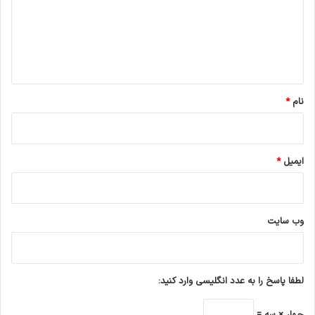
گ
ا
ه
*
نام
*
ایمیل
*
وب‌ سایت
لطفا پاسخ را به عدد انگلیسی وارد کنید:
چهار × سه =