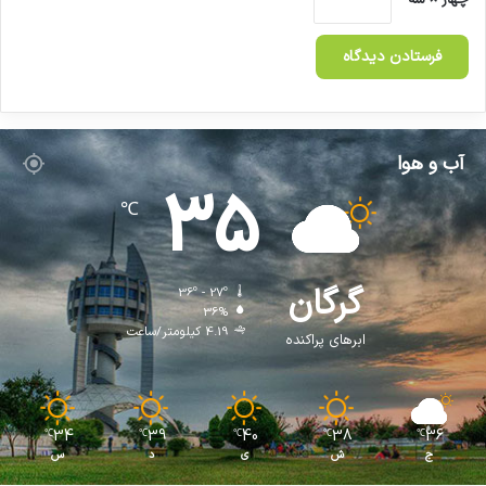
آب و هوا
35
℃
گرگان
36º - 27º
36%
4.19 کیلومتر/ساعت
ابرهای پراکنده
34
39
40
38
36
℃
℃
℃
℃
℃
ج
ش
ی
د
س