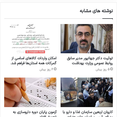
ر
ی
ح
ر
نوشته های مشابه
د
ب
ا
ه
ر
د
و
ا
ی
ش
ا
ت
ر
:
پ
ز
توئیت دکتر جهانپور مدیر سابق
امکان واردات کالاهای اساسی از
ش
روابط عمومی وزارت بهداشت
گمرکات همه استان‌ها فراهم شد.
ک
5 روز پیش
6 روز پیش
خ
ا
ن
و
ا
د
ه
و
کاروان اربعین سازمان غذا و دارو با
آزمون پایان دوره داروسازی به
ی