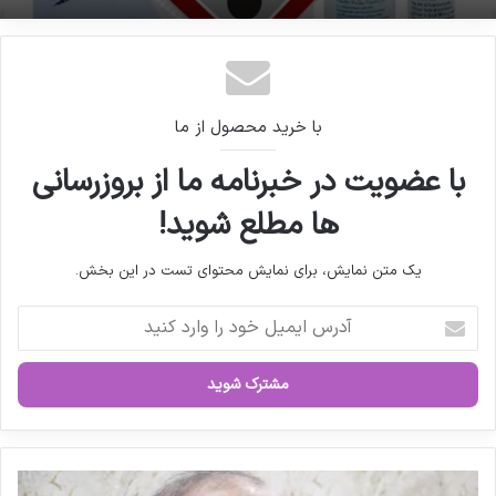
هشدار نسبت به استفاده از یک داروی تقلبی
قیمت داروها بکار گیرند.
مدیر پخمه ی پاک به درد جمهوری اسلامی نمی خورد
کپی لینک
با خرید محصول از ما
با عضویت در خبرنامه ما از بروزرسانی
ها مطلع شوید!
یک متن نمایش، برای نمایش محتوای تست در این بخش.
آ
د
ر
س
ا
ی
م
ی
ن