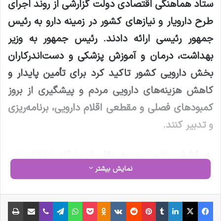
ستاد هماهنگی اقتصادی دولت گزارشی از روند اجرای
طرح دارویار و نیازهای کشور در زمینه دارو به رئیس
جمهور رئیسی ارائه دادند. رئیس جمهور به وزیر
بهداشت، درمان و آموزش پزشکی و دست‌اندرکاران
بخش دارویی کشور تاکید کرد برای تأمین پایدار و
کاهش هزینه‌های دارویی مردم و پیشگیری از بروز
کمبودهای فصلی و مقطعی اقلام دارویی، برنامه‌ریزی
و تدبیر کنند
.
به گزارش
فارمانیوز
به نقل از
پایگاه اطلاع‌رسانی
نمایش بیشتر
ریاست جمهوری
، در این جلسه که به ریاست
سیدابراهیم رئیسی برگزار شد، وزیر بهداشت اعلام
فیس بوک
X
لینکدین
‫تامبلر
‫پین‌ترست
‫رددیت
‫VKontakte
‫Odnoklassniki
پاکت
واتس آپ
تلگرام
وایبر
اشتراک گذاری از طریق ایمیل
چاپ
کرد با همکاری شرکت‌های داخلی تولیدکننده و