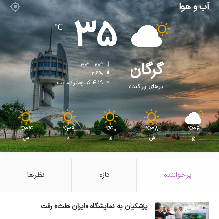
آب و هوا
35
℃
گرگان
36º - 27º
36%
4.19 کیلومتر/ساعت
ابرهای پراکنده
34
39
40
38
36
℃
℃
℃
℃
℃
ج
ش
ی
د
س
پرخواننده
تازه
نظرها
پزشکیان به نمایشگاه «ایران هلث» رفت