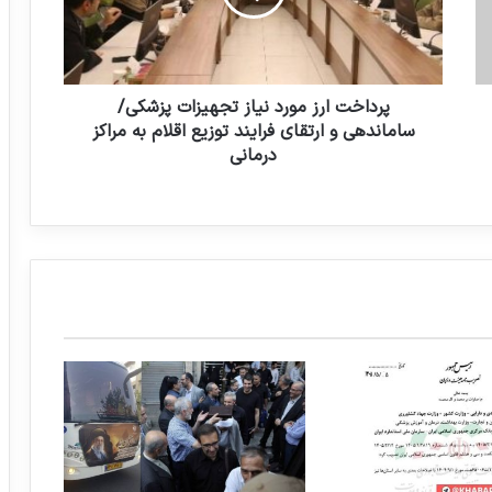
ت
ا
ر
ز
م
پرداخت ارز مورد نیاز تجهیزات پزشکی/
و
ساماندهی و ارتقای فرایند توزیع اقلام به مراکز
ر
درمانی
د
ن
ی
ا
ز
ت
ج
ه
ی
ز
ا
ت
پ
ز