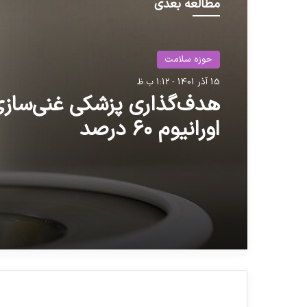
مطالعه بعدی
حوزه سلامت
حوزه سلامت
20 فروردین 1404 - 8:13 ق.ظ
15 آذر 1401 - 1:12 ب.ظ
نهادهای امنیتی کشور وجود
دارو را تایید کردند
هدف‌گذاری پزشکی غنی‌ساز
اورانیوم ۶۰ درصد