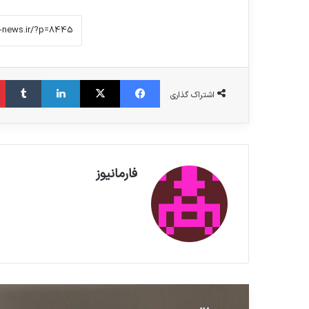
فیس بوک
X
لینکدین
‫تامبلر
اشتراک گذاری
فارمانیوز