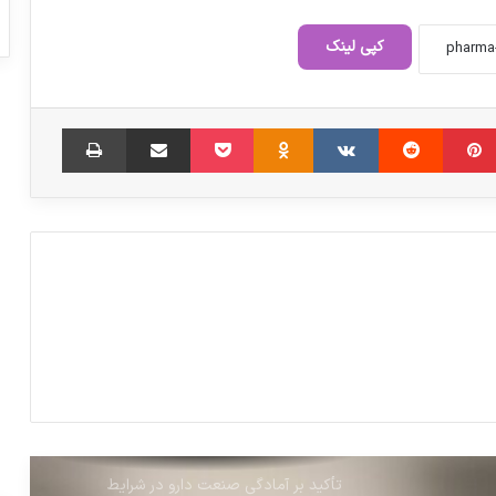
نهادهای امنیتی کشور وجود مافیای دارو را
تایید کردند
کپی لینک
تولید ۲۴ ساعته داروهای حیاتی در کشور
‫پین‌ترست
‫رددیت
‫VKontakte
‫Odnoklassniki
پاکت
اشتراک گذاری از طریق ایمیل
چاپ
دولت و مجلس؛ حذف ارز ترجیحی دارو به
صلاح کشور نیست
افزایش سرسام‌آور قیمت دارو در سال مهار
تورم
تأکید بر آمادگی صنعت دارو در شرایط
اضطراری
هدف‌گذاری پزشکی غنی‌سازی اورانیوم ۶۰