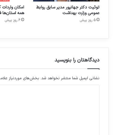
ه
توئیت دکتر جهانپور مدیر سابق روابط
امکان واردات ک
د
عمومی وزارت بهداشت
همه استان‌ها ف
ر
ج
5 روز پیش
6 روز پیش
ل
س
ه
ب
ا
ن
دیدگاهتان را بنویسید
م
ا
ی
نشانی ایمیل شما منتشر نخواهد شد.
بخش‌های موردنیاز علامت
ن
د
د
گ
ی
ا
د
ن
ت
گ
ش
ا
ک
ل‌
ه