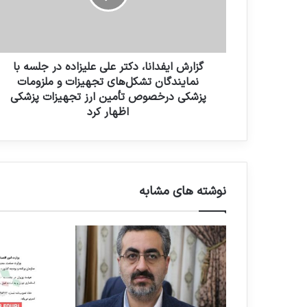
ا
و
ی
ا
ف
ر
د
د
ا
گزارش ایفدانا، دکتر علی علیزاده در جلسه با
ک
ن
نمایندگان تشکل‌های تجهیزات و ملزومات
ن
ا
پزشکی درخصوص تأمین ارز تجهیزات پزشکی
ی
،
اظهار کرد
د
د
ک
ت
ر
ع
نوشته های مشابه
ل
ی
ع
ل
ی
ز
ا
د