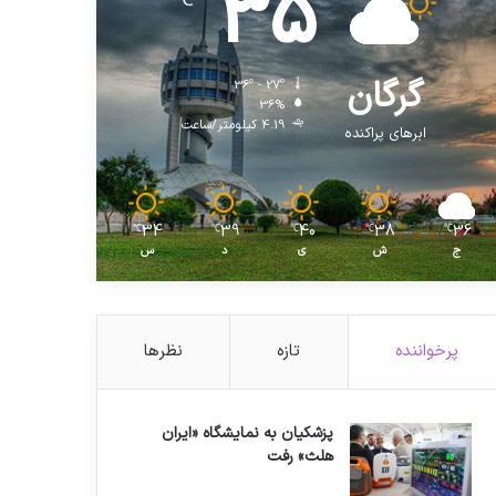
35
℃
گرگان
36º - 27º
36%
4.19 کیلومتر/ساعت
ابرهای پراکنده
34
39
40
38
36
℃
℃
℃
℃
℃
ج
ش
ی
د
س
پرخواننده
تازه
نظرها
پزشکیان به نمایشگاه «ایران
هلث» رفت