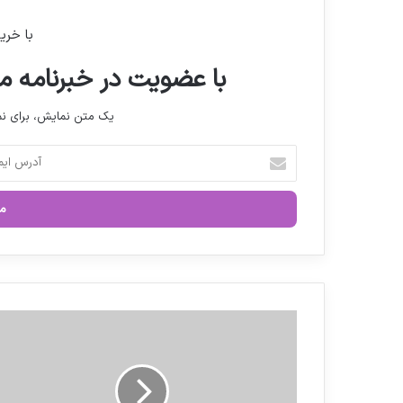
با خری
با عضویت در خبرنامه ما
یک متن نمایش، برای 
آ
د
ر
س
ا
ی
م
ی
ل
گ
خ
ز
و
ا
د
ر
ر
ش
ا