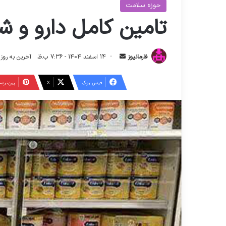
حوزه سلامت
تامین کامل دارو و 
ا
فارمانیوز
14 اسفند 1404 - 7:36 ب.ظ
آخرین به روز رسانی: 27 اسفند
ر
س
فیس بوک
X
‫پین‌تر
ا
ل
ا
ی
م
ی
ل