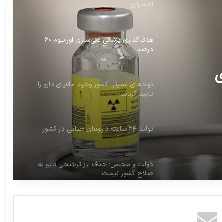
درصد
نهادهای امنیتی کشور وجود مافیای دارو را
تایید کردند
 مافیای
تولید ۲۴ ساعته داروهای حیاتی در کشور
دولت و مجلس؛ حذف ارز ترجیحی دارو به
ی
صلاح کشور نیست
افزایش سرسام‌آور قیمت دارو در سال مهار
تورم
تأکید بر آمادگی صنعت دارو در شرایط
اضطراری