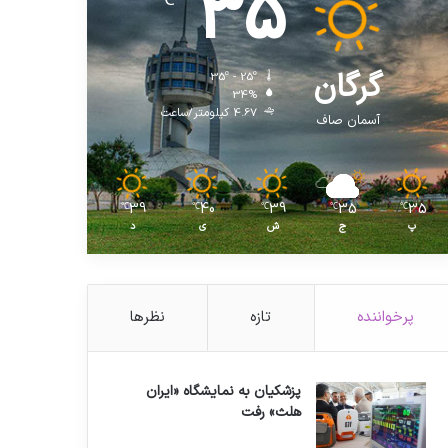
35
℃
گرگان
35º - 25º
34%
4.67 کیلومتر/ساعت
آسمان صاف
39
40
39
35
35
℃
℃
℃
℃
℃
پ
ج
ش
ی
د
پرخواننده
تازه
نظرها
پزشکیان به نمایشگاه «ایران
هلث» رفت