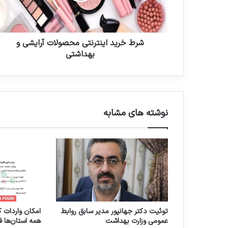
و
د
ا
ا
ر
ی
د
ن
شرط خرید اینترنتی محصولات آرایشی و
ک
ت
بهداشتی
ن
ر
ی
ن
د
ت
ی
م
نوشته های مشابه
ح
ص
و
ل
ا
ت
آ
ر
ا
توئیت دکتر جهانپور مدیر سابق روابط
امکان واردات ک
ی
عمومی وزارت بهداشت
همه استان‌ها ف
ش