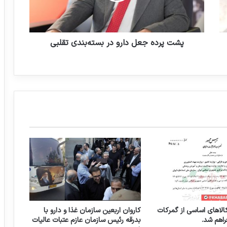
تمرینات ورزشی آخر شب موجب بدخوابی می
ه
شود
ج
ع
ل
پشت پرده جعل دارو در بسته‌بندی تقلبی
د
ا
ر
و
د
ر
ب
س
ت
ه‌
ب
ن
د
ی
ت
الاهای اساسی از گمرکات
کاروان اربعین سازمان غذا و دارو با
ق
راهم شد.
بدرقه رئیس سازمان عازم عتبات عالیات
ل