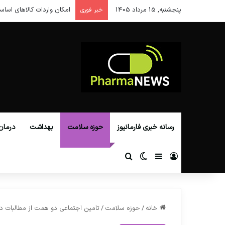
پنجشنبه, 15 مرداد 1405
امکان واردات کالاهای اساس
خبر فوری
رسانه خبری فارمانیوز
حوزه سلامت
بهداشت
درمان
ورود
سایدبار
تغییر پوسته
جستجو برای
خانه
/
حوزه سلامت
/
تامین اجتماعی دو همت از مطالبات دار