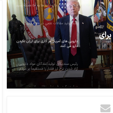
حجم مطالبات داروخانه ها به ۵۰ همت رسید
رشد تولید مقالات علمی در حوزه دارو
برای
دارویی های آمریکا هر کاری برای ارزان نکردن
دارو می کنند
رئیس سندیکای تولیدکنندگان مواد دارویی:
آزاد شدن نرخ ارز فشار را مستقیماً بر مردم
خواهد آورد و قیمت دارو را تا حد غیرقابل
کنترلی افزایش خواهد داد
دیابت؛ کوه یخ پنهان نظام سلامت
تمرینات ورزشی آخر شب موجب بدخوابی می
شود