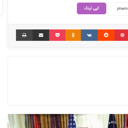
کپی لینک
‫پین‌ترست
‫رددیت
‫VKontakte
‫Odnoklassniki
پاکت
اشتراک گذاری از طریق ایمیل
چاپ
دارویی های آمریکا هر کاری برای ارزان نکردن
دارو می کنند
رئیس سندیکای تولیدکنندگان مواد دارویی:
آزاد شدن نرخ ارز فشار را مستقیماً بر مردم
خواهد آورد و قیمت دارو را تا حد غیرقابل
کنترلی افزایش خواهد داد
دیابت؛ کوه یخ پنهان نظام سلامت
تمرینات ورزشی آخر شب موجب بدخوابی می
شود