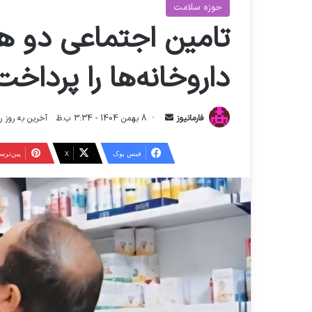
حوزه سلامت
تامین اجتماعی دو ه
داروخانه‌ها را پرداخت
ا
فارمانیوز
8 بهمن 1404 - 3:34 ب.ظ
آخرین به روز رسانی: 14 بهمن 04
ر
س
فیس بوک
X
‫پین‌تر
ا
ل
ا
ی
م
ی
ل