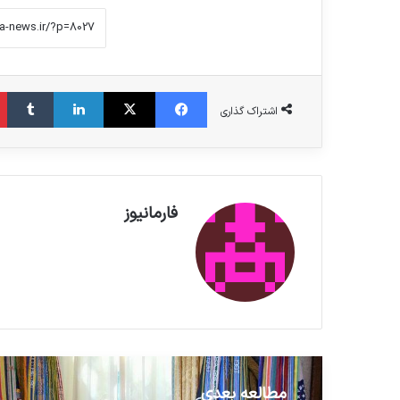
فیس بوک
X
لینکدین
‫تامبلر
اشتراک گذاری
فارمانیوز
مطالعه بعدی