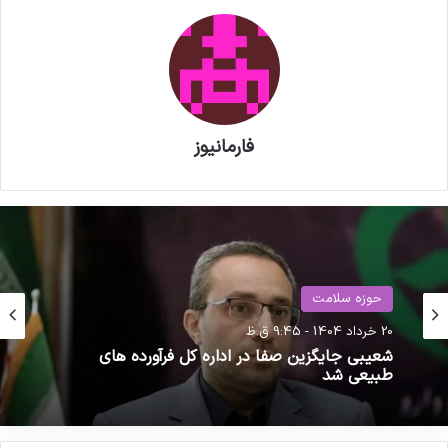
دیگری مانند جنسیت، سن و حتی خاستگاه نژادی
افراد می‌تواند بر تاثیر آنها اثر بگذارد.
نوشته های مشابه
فارمانیوز
پزشکیان به نمایشگاه «ایران هلث»
رفت
مصاحبه مشاور سندیکای تولید
کنندگان مواد دارویی، شیمیایی و
حوزه سلامت
بسته بندی دارویی از روند تولید و
رویداد ها
20 خرداد 1404 - 9:45 ق.ظ
27 آبان 1399 - 1:16 ب.ظ
اقدامات دبیرخانه سندیکا در راستای
شعیبی جایگزین صفا در اداره کل فرآورده های
طبیعی شد
خدمت رسانی به تولید کنندگان مواد
دارویی و ملزومات بسته بندی دارویی