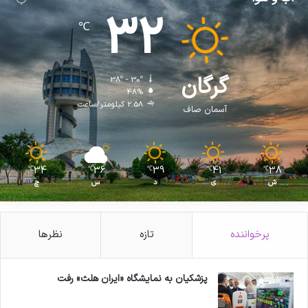
32
℃
گرگان
38º - 30º
48%
2.58 کیلومتر/ساعت
آسمان صاف
34
36
39
41
38
℃
℃
℃
℃
℃
ش
ی
د
س
چ
پرخواننده
تازه
نظرها
پزشکیان به نمایشگاه «ایران هلث» رفت