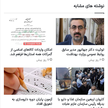
ش
ه
نوشته های مشابه
و
د
ر
ا
ت
ت
ح
و
ت
ح
ک
م
ن
ا
ت
ی
ر
ت
توئیت دکتر جهانپور مدیر سابق
امکان واردات کالاهای اساسی از
ل
ا
روابط عمومی وزارت بهداشت
گمرکات همه استان‌ها فراهم شد.
ا
ز
6 روز پیش
7 روز پیش
س
ف
ت
ع
ا
ل
ا
ن
ح
و
کاروان اربعین سازمان غذا و دارو با
آزمون پایان دوره داروسازی به
ز
بدرقه رئیس سازمان عازم عتبات
تعویق افتاد
ه