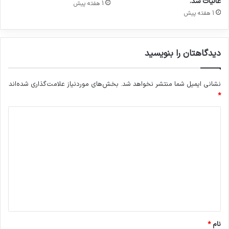
عالیات شد.
1 هفته پیش
خ
1 هفته پیش
د
م
ا
دیدگاهتان را بنویسید
ت
س
ل
نشانی ایمیل شما منتشر نخواهد شد.
بخش‌های موردنیاز علامت‌گذاری شده‌اند
ا
م
*
ت
د
د
ر
ی
ا
د
س
ر
گ
ع
ا
و
ه
ق
ت
*
ا
ن
نام
*