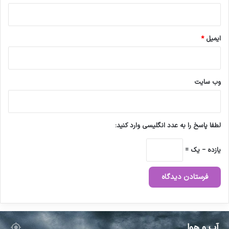
ج
ا
م
ش
ایمیل
*
و
د
وب‌ سایت
لطفا پاسخ را به عدد انگلیسی وارد کنید:
یازده − یک =
آب و هوا