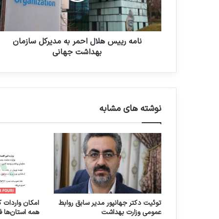
و
ی
ا
س
ر
ه
د
ل
نامه رییس هلال احمر به مدیرکل سازمان
ک
ا
بهداشت جهانی
ن
ل
ی
ا
د
ح
م
ر
نوشته های مشابه
ب
ه
م
د
ی
ر
ک
ل
س
توئیت دکتر جهانپور مدیر سابق روابط
امکان واردات ک
ا
عمومی وزارت بهداشت
همه استان‌ها ف
ز