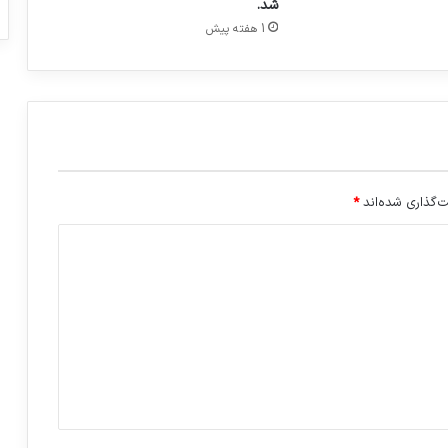
شد.
ز
1 هفته پیش
م
ا
ن
غ
ذ
ا
و
د
ا
‌گذاری شده‌اند
*
ر
و
ا
ع
ل
ا
م
ک
ر
د