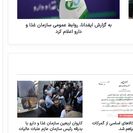
ش
ا
نگاهی به زندگی مرحوم دکتر عباس شیبانی
ی
ف
به گزارش ایفدانا، روابط عمومی سازمان غذا و
د
دارو اعلام کرد
ا
ن
ا
،
ر
و
ا
ب
ط
ع
م
و
م
ی
الاهای اساسی از گمرکات
کاروان اربعین سازمان غذا و دارو با
س
راهم شد.
بدرقه رئیس سازمان عازم عتبات عالیات
ا