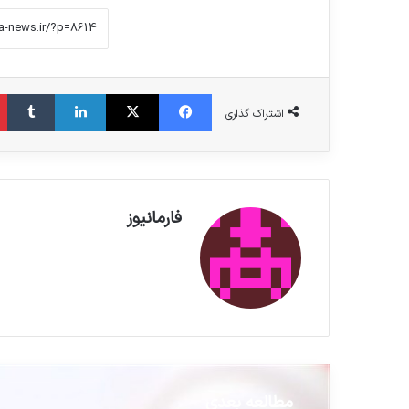
فیس بوک
X
لینکدین
‫تامبلر
اشتراک گذاری
فارمانیوز
مطالعه بعدی