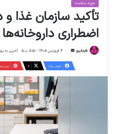
حوزه سلامت
تأکید سازمان غذا و د
اضطراری داروخانه‌ها
ا
فارمانیوز
4 فروردین 1405 - 5:50 ب.ظ
آخرین به روز رسانی: 15 فرورد
ر
س
فیس بوک
X
‫پین‌تر
ا
ل
ا
ی
م
ی
ل