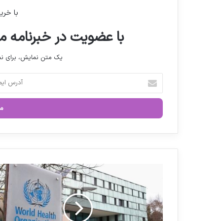
با خری
با عضویت در خبرنامه ما
یک متن نمایش، برای 
آ
د
ر
س
ا
ی
م
ی
ل
ن
خ
ا
و
م
د
ه
ر
ر
ا
ی