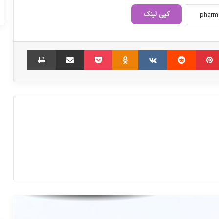
کپی لینک
‫پین‌ترست
‫رددیت
‫VKontakte
‫Odnoklassniki
پاکت
اشتراک گذاری از طریق ایمیل
چاپ
همه د‌ارو‌ها با حذف ارز ترجیحی باید بیمه
شود‌
دارو باید با قیمت مناسب به دست مردم
برسد
دکتر شهرام کلانتری خاندانی در نامه‌ای به
معاون اول رئیس‌جمهور شدیداً گلایه کرد
نگاهی به زندگی مرحوم دکتر عباس شیبانی