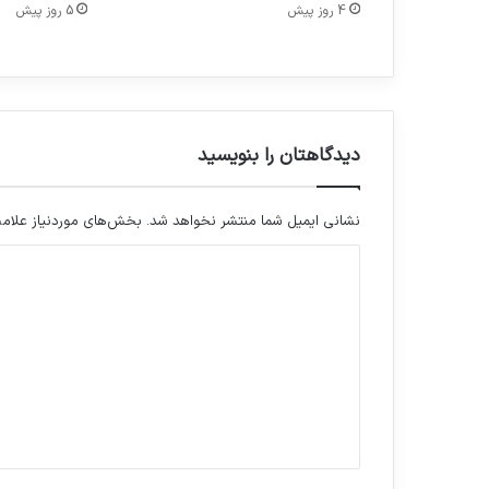
4 روز پیش
5 روز پیش
م
ا
ن
ب
ه
د
ا
دیدگاهتان را بنویسید
ش
ت
ج
نشانی ایمیل شما منتشر نخواهد شد.
بخش‌های موردنیاز علامت
ه
د
ا
ن
ی
ی
د
گ
ا
ه
*