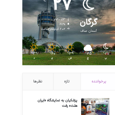
27
℃
گرگان
27º - 26º
67%
2.02 کیلومتر/ساعت
آسمان صاف
39
40
39
35
27
℃
℃
℃
℃
℃
پ
ج
ش
ی
د
پرخواننده
تازه
نظرها
پزشکیان به نمایشگاه «ایران
هلث» رفت