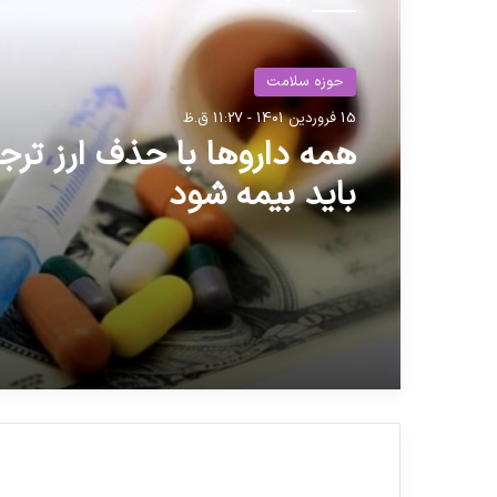
حوزه سلامت
15 فروردین 1401 - 11:27 ق.ظ
همه د‌ارو‌ها با حذف ارز تر
باید بیمه شود‌