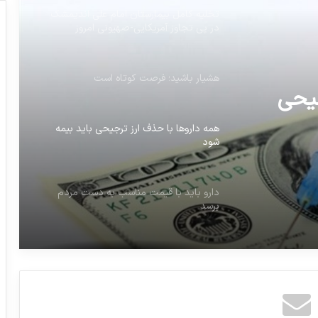
تخلیه کامل بیمارستان امام علی اندیمشک
در پی تجاوز آمریکایی-صهیونی امروز
هشیار باشید؛ فرصت کوتاه است
جیحی
همه د‌ارو‌ها با حذف ارز ترجیحی باید بیمه
شود‌
دارو باید با قیمت مناسب به دست مردم
برسد
دکتر شهرام کلانتری خاندانی در نامه‌ای به
معاون اول رئیس‌جمهور شدیداً گلایه کرد