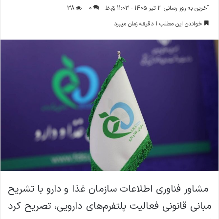
ر
آخرین به روز رسانی: 2 تیر 1405 - 11:03 ق.ظ
0
38
س
خواندن این مطلب 1 دقیقه زمان میبرد
ا
ل
ا
ی
م
ی
ل
مشاور فناوری اطلاعات سازمان غذا و دارو با تشریح
مبانی قانونی فعالیت پلتفرم‌های دارویی، تصریح کرد