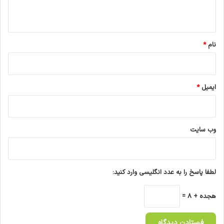
د
ه
و
د
*
ک
نام
*
ن
د
ت
ا
ایمیل
*
ا
ی
ر
ا
ن
وب‌ سایت
ق
ا
د
ر
لطفا پاسخ را به عدد انگلیسی وارد کنید:
ن
ب
هجده + 8 =
ا
ش