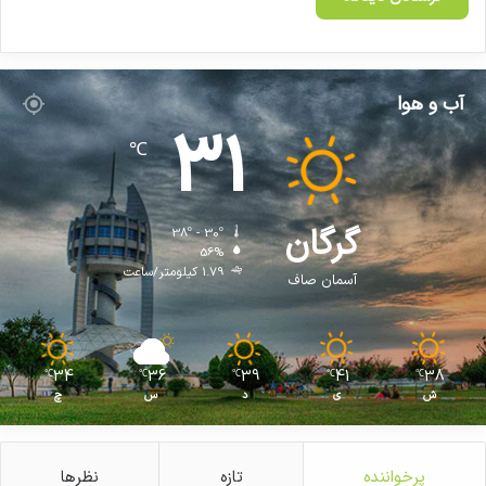
د
ت
و
ا
ن
آب و هوا
ن
31
ظ
℃
ا
م
ی
خ
گرگان
38º - 30º
و
56%
1.79 کیلومتر/ساعت
د
آسمان صاف
ر
ا
ب
ا
34
36
39
41
38
℃
℃
℃
℃
℃
ز
ش
ی
د
س
چ
س
ا
ز
پرخواننده
تازه
نظرها
ی