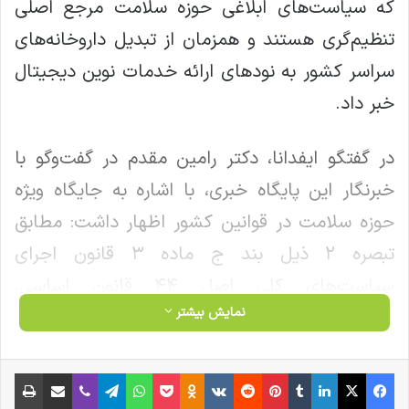
که سیاست‌های ابلاغی حوزه سلامت مرجع اصلی
تنظیم‌گری هستند و همزمان از تبدیل داروخانه‌های
سراسر کشور به نودهای ارائه خدمات نوین دیجیتال
خبر داد.
در گفتگو ایفدانا، دکتر رامین مقدم در گفت‌وگو با
خبرنگار این پایگاه خبری، با اشاره به جایگاه ویژه
حوزه سلامت در قوانین کشور اظهار داشت: مطابق
تبصره ۲ ذیل بند ج ماده ۳ قانون اجرای
سیاست‌های کلی اصل ۴۴ قانون اساسی،
نمایش بیشتر
فعالیت‌های مرتبط با درمان و دارو از شمول مقررات
عمومی اقتصاد خارج شده و تابع سیاست‌های ابلاغی
فیس بوک
X
لینکدین
‫تامبلر
‫پین‌ترست
‫رددیت
‫VKontakte
‫Odnoklassniki
پاکت
واتس آپ
تلگرام
وایبر
اشتراک گذاری از طریق ایمیل
چاپ
مقام معظم رهبری در حوزه سلامت هستند.