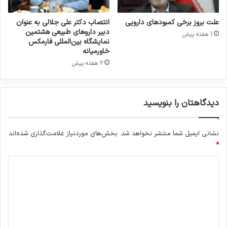
ف
ر
ق
د
علت بروز برخی کمبودهای دارویی
انتصاب دکتر علی جلالی به عنوان
ط
ی
دبیر داروهای طبیعی هشتمین
1 هفته پیش
ب
نمایشگاه بین‌المللی فارمکس
ه
خاورمیانه
خ
2 هفته پیش
ر
ی
د
دیدگاهتان را بنویسید
«
د
ا
نشانی ایمیل شما منتشر نخواهد شد.
بخش‌های موردنیاز علامت‌گذاری شده‌اند
ر
*
و
و
د
غ
ذ
ی
ا
د
»
گ
م
ح
ا