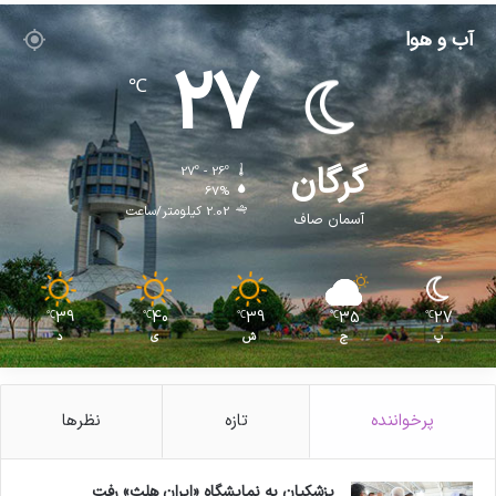
آب و هوا
27
℃
گرگان
27º - 26º
67%
2.02 کیلومتر/ساعت
آسمان صاف
39
40
39
35
27
℃
℃
℃
℃
℃
پ
ج
ش
ی
د
پرخواننده
تازه
نظرها
پزشکیان به نمایشگاه «ایران هلث» رفت