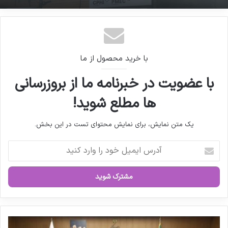
مصاحبه مشاور سندیکای تولید
کنندگان مواد دارویی، شیمیایی و
بسته بندی دارویی از روند تولید و
شرط تعطیلی داروخانه‌ها در وضعیت بحرانی
اقدامات دبیرخانه سندیکا در راستای
با خرید محصول از ما
خدمت رسانی به تولید کنندگان مواد
با عضویت در خبرنامه ما از بروزرسانی
دارویی و ملزومات بسته بندی دارویی
ها مطلع شوید!
یک متن نمایش، برای نمایش محتوای تست در این بخش.
آ
کپی لینک
د
ر
س
ا
ی
م
ی
ب