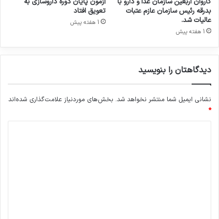
کاروان اربعین سازمان غذا و دارو با
آزمون پایان دوره داروسازی به
ا
ش
بدرقه رئیس سازمان عازم عتبات
تعویق افتاد
ل
ر
عالیات شد.
1 هفته پیش
ش
ش
1 هفته پیش
ه
د
ا
.
ی
د
دیدگاهتان را بنویسید
ا
ر
و
نشانی ایمیل شما منتشر نخواهد شد.
بخش‌های موردنیاز علامت‌گذاری شده‌اند
ی
*
ی
د
ا
س
ی
ت
د
ا
ن
گ
آ
ا
ذ
ه
ر
ب
*