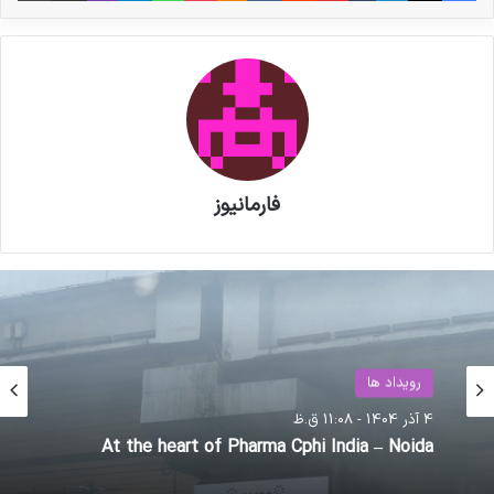
بسته بندی دارویی آخرین جمع بندی شرکت های
دارویی و ارتباط آنها با صنایع پتروشیمی را ارائه
داشتند.
فارمانیوز
نوشته های مشابه
رویداد ها
پزشکیان به نمایشگاه «ایران هلث»
حوزه سلامت
4 آذر 1404 - 11:08 ق.ظ
رفت
12 تیر 1404 - 10:06 ق.ظ
At the heart of Pharma Cphi India – Noida