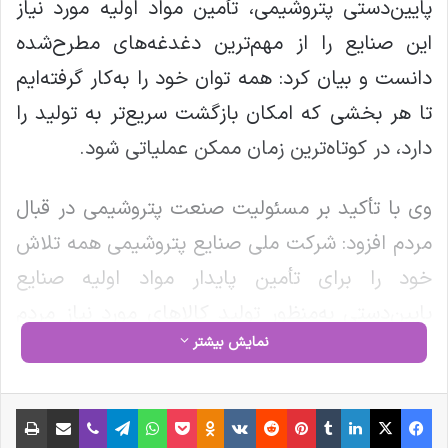
پایین‌دستی پتروشیمی، تأمین مواد اولیه مورد نیاز
این صنایع را از مهم‌ترین دغدغه‌های مطرح‌شده
دانست و بیان کرد: همه توان خود را به‌کار گرفته‌ایم
تا هر بخشی که امکان بازگشت سریع‌تر به تولید را
دارد، در کوتاه‌ترین زمان ممکن عملیاتی شود.
وی با تأکید بر مسئولیت صنعت پتروشیمی در قبال
مردم افزود: شرکت ملی صنایع پتروشیمی همه تلاش
خود را برای تأمین پایدار مواد اولیه‌ صنایع
پایین‌دستی به‌منظور تولید کالاهای مورد نیاز مردم
نمایش بیشتر
می‌کند.
در این جلسه فرامرز اختراعی، رئیس هیات مدیره
فیس بوک
X
لینکدین
‫تامبلر
‫پین‌ترست
‫رددیت
‫VKontakte
‫Odnoklassniki
پاکت
واتس آپ
تلگرام
وایبر
اشتراک گذاری از طریق ایمیل
چاپ
سندیکای تولید کنندگان مواد دارویی؛شیمیایی و