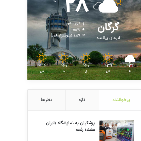
28
℃
گرگان
36º - 27º
55%
1.59 کیلومتر/ساعت
ابرهای پراکنده
34
40
40
39
36
℃
℃
℃
℃
℃
ج
ش
ی
د
س
پرخواننده
تازه
نظرها
پزشکیان به نمایشگاه «ایران
هلث» رفت