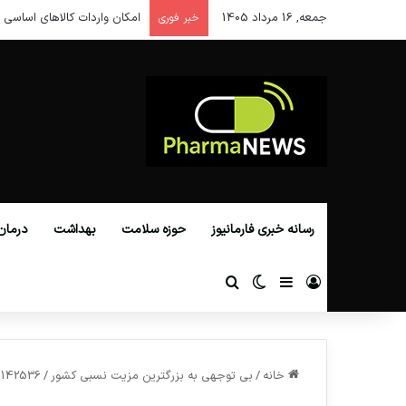
جمعه, 16 مرداد 1405
امکان واردات کالاهای اساسی ا
خبر فوری
رسانه خبری فارمانیوز
حوزه سلامت
بهداشت
درمان
ورود
سایدبار
تغییر پوسته
جستجو برای
خانه
/
بی توجهی به بزرگترین مزیت نسبی کشور
/
142536