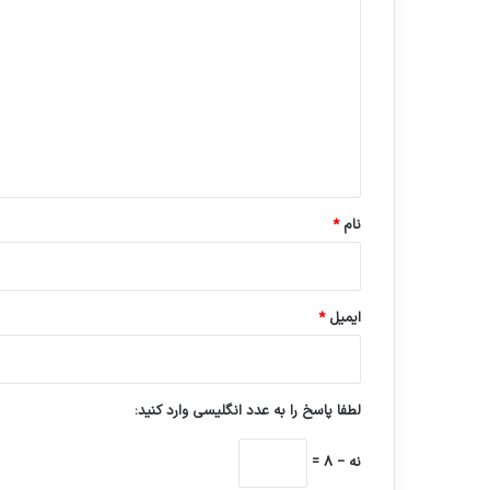
ی
د
گ
ا
ه
*
نام
*
ایمیل
*
لطفا پاسخ را به عدد انگلیسی وارد کنید:
نه − 8 =