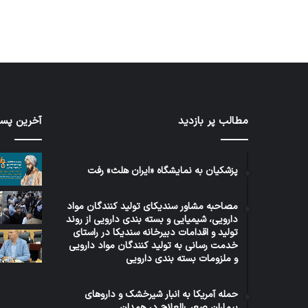
مطالب پر بازدید
آخرین پست
برنامه
توئیت
۵
دکتر
ساله
جهانپو
دولت
مدیر
پزشکیان به نمایشگاه «ایران هلث» رفت
عراق
سابق
در
روابط
مصاحبه مشاور سندیکای تولید کنندگان مواد
حوزه
عمومی
1 هفته پیش
دارویی، شیمیایی و بسته بندی دارویی از روند
5 روز پیش
سلامت
وزارت
برنامه ۵ ساله دولت عراق در حوزه
توئ
تولید و اقدامات دبیرخانه سندیکا در راستای
بهداش
خدمت رسانی به تولید کنندگان مواد دارویی
سلامت
روا
و ملزومات بسته بندی دارویی
حمله آمریکا به انبار شیرخشک و داروهای
بیماران صعب‌العلاج در همدان