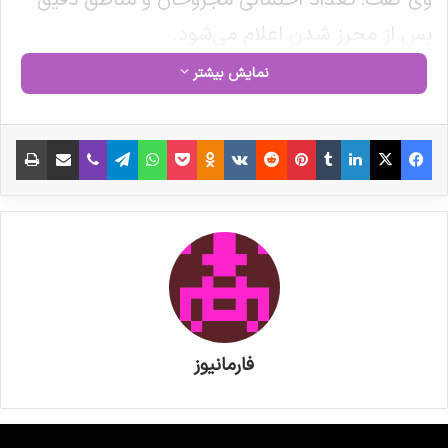
بس از محرز شدن اعلام می‌شود.
نمایش بیشتر
نوشته های مشابه
فیس بوک
X
لینکدین
‫تامبلر
‫پین‌ترست
‫رددیت
‫VKontakte
‫Odnoklassniki
پاکت
واتس آپ
تلگرام
وایبر
اشتراک گذاری از طریق ایمیل
چاپ
پزشکیان به نمایشگاه «ایران هلث»
رفت
مصاحبه مشاور سندیکای تولید
کنندگان مواد دارویی، شیمیایی و
بسته بندی دارویی از روند تولید و
اقدامات دبیرخانه سندیکا در راستای
فارمانیوز
خدمت رسانی به تولید کنندگان مواد
دارویی و ملزومات بسته بندی دارویی