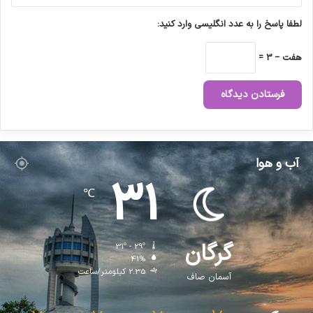
لطفا پاسخ را به عدد انگلیسی وارد کنید:
هفت − 3 =
آب و هوا
31
℃
گرگان
31º - 29º
41%
2.35 کیلومتر/ساعت
آسمان صاف