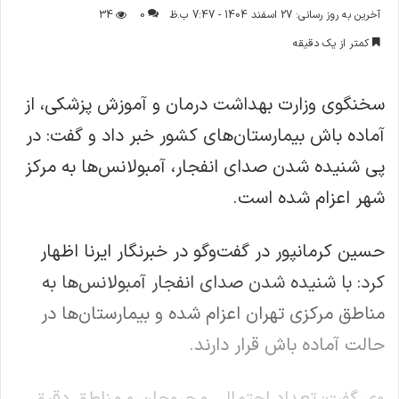
ر
آخرین به روز رسانی: 27 اسفند 1404 - 7:47 ب.ظ
0
34
س
کمتر از یک دقیقه
ا
ل
ا
سخنگوی وزارت بهداشت درمان و آموزش پزشکی، از
ی
آماده باش بیمارستان‌های کشور خبر داد و گفت: در
م
ی
پی شنیده شدن صدای انفجار، آمبولانس‌ها به مرکز
ل
شهر اعزام شده است.
حسین کرمانپور در گفت‌وگو در خبرنگار ایرنا اظهار
کرد: با شنیده شدن صدای انفجار آمبولانس‌ها به
مناطق مرکزی تهران اعزام شده و بیمارستان‌ها در
حالت آماده باش قرار دارند.
وی گفت: تعداد احتمالی مجروحان و مناطق دقیق