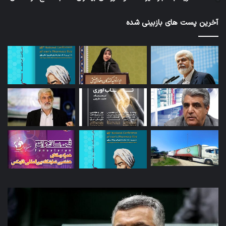
آخرین پست های بازبینی شده
توئیت
امک
دکتر
وار
جهانپور
کال
مدیر
اسا