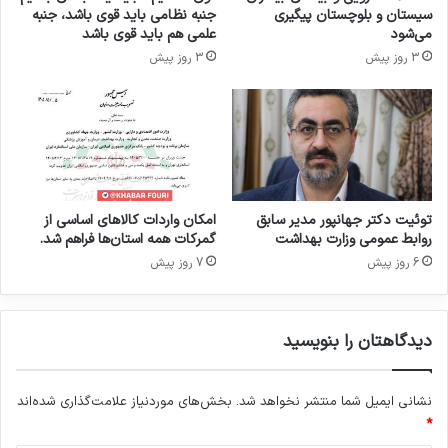
خ
سیستان و بلوچستان پیگیری
جنبه نظامی باید قوی باشد، جنبه
ط
می‌شود
علمی هم باید قوی باشد
ا
3 روز پیش
3 روز پیش
ب
ب
ه
م
ر
د
م
ش
توئیت دکتر جهانپور مدیر سابق
امکان واردات کالاهای اساسی از
ر
روابط عمومی وزارت بهداشت
گمرکات همه استان‌ها فراهم شد.
ی
6 روز پیش
7 روز پیش
ف
ج
م
دیدگاهتان را بنویسید
ه
و
ر
نشانی ایمیل شما منتشر نخواهد شد.
بخش‌های موردنیاز علامت‌گذاری شده‌اند
ی
*
ا
س