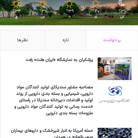
34
37
39
40
31
℃
℃
℃
℃
℃
ش
ی
د
س
چ
پرخواننده
تازه
نظرها
پزشکیان به نمایشگاه «ایران هلث» رفت
مصاحبه مشاور سندیکای تولید کنندگان مواد
دارویی، شیمیایی و بسته بندی دارویی از روند
تولید و اقدامات دبیرخانه سندیکا در راستای
خدمت رسانی به تولید کنندگان مواد دارویی و
ملزومات بسته بندی دارویی
حمله آمریکا به انبار شیرخشک و داروهای بیماران
صعب‌العلاج در همدان