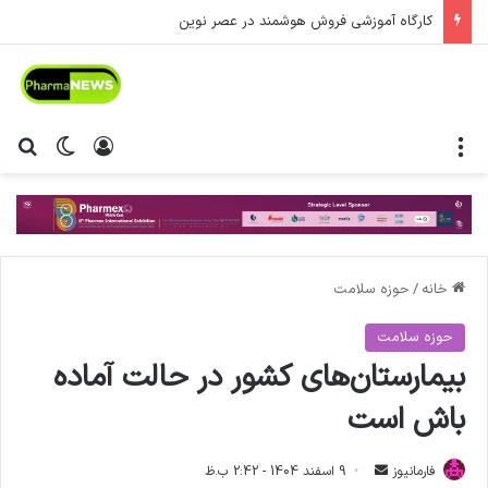
کارگاه آموزشی فروش هوشمند در عصر نوین
منو
ورود
تغییر پ
جس
خانه
/
حوزه سلامت
حوزه سلامت
بیمارستان‌های کشور در حالت آماده
باش است
فارمانیوز
ا
9 اسفند 1404 - 2:42 ب.ظ