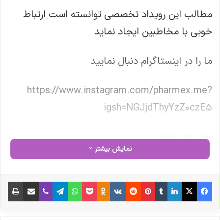
مطالب این رویداد تخصصی توانسته است ارتباط
خوبی با مخاطبین ایجاد نماید
ما را در اینستاگرام دنبال نمایید
https://www.instagram.com/pharmex.me?
igsh=NGJjdThyYzZ0czE5
نوشته های مشابه
نمایش بیشتر
پزشکیان به نمایشگاه «ایران هلث»
فیس بوک
X
لینکدین
‫تامبلر
‫پین‌ترست
‫رددیت
‫VKontakte
‫Odnoklassniki
پاکت
واتس آپ
تلگرام
وایبر
اشتراک گذاری از طریق ایمیل
چاپ
رفت
مصاحبه مشاور سندیکای تولید