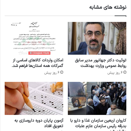
ا
ر
نوشته های مشابه
م
ه
ت
م
م
ک
ی
ا
ا
ر
ن
ی
ا
پ
ی
ز
ر
ش
توئیت دکتر جهانپور مدیر سابق
امکان واردات کالاهای اساسی از
ا
ک
روابط عمومی وزارت بهداشت
گمرکات همه استان‌ها فراهم شد.
ن
ی
6 روز پیش
6 روز پیش
و
-
ک
د
ش
ا
و
ر
ر
و
ه
ی
ا
ی
ی
ب
کاروان اربعین سازمان غذا و دارو با
آزمون پایان دوره داروسازی به
آ
ا
بدرقه رئیس سازمان عازم عتبات
تعویق افتاد
ف
ا