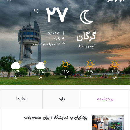
27
℃
گرگان
38º - 27º
70%
0.66 کیلومتر/ساعت
آسمان صاف
34
35
38
40
38
℃
℃
℃
℃
℃
ش
ی
د
س
چ
پرخواننده
تازه
نظرها
پزشکیان به نمایشگاه «ایران هلث» رفت