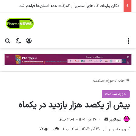
امکان واردات کالاهای اساسی از گمرکات همه استان‌ها فراهم شد.
منو
ورود
تغییر پ
جس
خانه
/
حوزه سلامت
حوزه سلامت
بیش از یکصد هزار بازدید در یکماه
فارمانیوز
ا
17 آذر 1404 - 12:04 ب.ظ
ر
آخرین به روز رسانی: 29 آذر 1404 - 12:05 ب.ظ
0
72
س