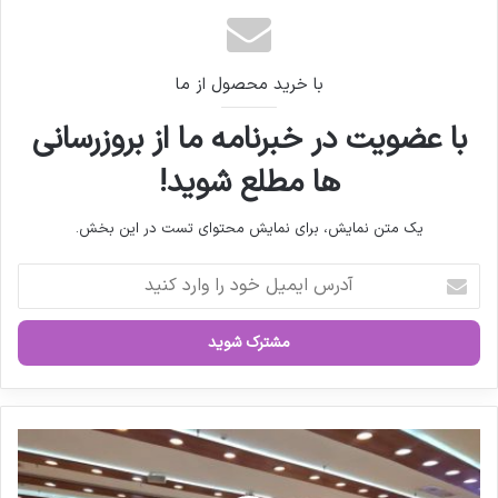
برگزاری پانل تخصصی : مدیریت زنجیره تامین مواد
اولیه دارویی: تاب آوری، بهره وری و رقابت پذیری
با خرید محصول از ما
با عضویت در خبرنامه ما از بروزرسانی
ها مطلع شوید!
یک متن نمایش، برای نمایش محتوای تست در این بخش.
آ
د
ر
س
ا
ی
م
ی
ن
ل
ش
خ
س