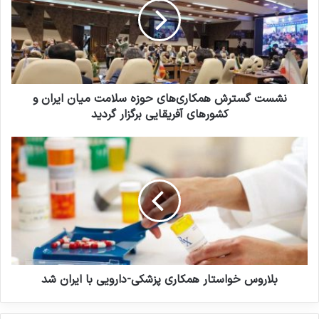
و
ت
د
گ
ر
س
ا
ت
و
ر
ا
ش
ر
ه
نشست گسترش همکاری‌های حوزه سلامت میان ایران و
د
م
کشورهای آفریقایی برگزار گردید
ک
ک
ن
ا
ب
ی
ر
ل
د
ی‌
ا
ه
ر
ا
و
ی
س
ح
خ
و
و
ز
ا
ه
س
بلاروس خواستار همکاری پزشکی-دارویی با ایران شد
س
ت
ل
ا