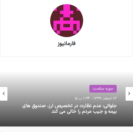
کنندگان مواد دارویی، شیمیایی و
بسته بندی دارویی از روند تولید و
اقدامات دبیرخانه سندیکا در راستای
خدمت رسانی به تولید کنندگان مواد
فارمانیوز
دارویی و ملزومات بسته بندی دارویی
کپی لینک
حوزه سلامت
آموزش
13 اسفند 1399 - 1:24 ب.ظ
3 هفته پیش
جلواتی: عدم نظارت در تخصیص ارز، صندوق های
بیمه و جیب مردم را خالی می کند