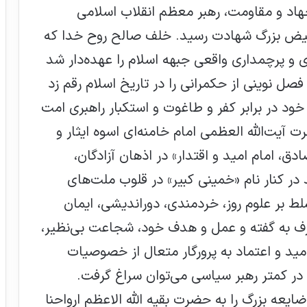
اد و مقاومت، رهبر معظم انقلاب اسلامی
 فیض بزرگ شهادت رسید. خلف صالح روح خدا که
 پیشتازی و پرچمداری واقعی جبهه اسلام را عهده‌دار شد
صل نوینی از حکمرانی را در تاریخ اسلام رقم زد
خود در برابر کفر و طاغوت و استکبار راهبری امت
ت آیت‌الله العظمی امام خامنه‌ای اسوه ایثار و
، امام امید و اقتدار» در اذهان آزادگان،
ر کنار نام «خمینی کبیر» در قلوب ملت‌های
 بر علوم روز، خردمندی، دوراندیشی، ایمان
 ژرف به گفته و عمل و هدف خود، شجاعت بی‌نظیر،
مید و اعتماد به پرورگار متعال از خصوصیات
ر کمتر رهبر سیاسی می‌توان سراغ گرفت.
عه بزرگ را به حضرت بقيه الله الاعظم ارواحنا