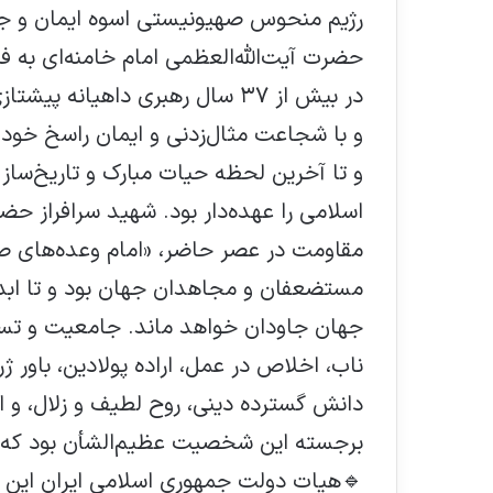
رژیم منحوس صهیونیستی اسوه ایمان و جه
حضرت آیت‌الله‌العظمی امام خامنه‌ای به
در بیش از ۳۷ سال رهبری داهیانه
و با شجاعت مثال‌زدنی و ایمان راسخ خود ف
و تا آخرین لحظه حیات مبارک و تاریخ‌ساز 
اسلامی را عهده‌دار بود. شهید سرافراز حضر
مقاومت در عصر حاضر، «امام وعده‌های صادق
مستضعفان و مجاهدان جهان بود و تا ابد د
جهان جاودان خواهد ماند. جامعیت و تسلط
ناب، اخلاص در عمل، اراده پولادین، باور
دانش گسترده دینی، روح لطیف و زلال، و ا
برجسته این شخصیت عظیم‌الشأن بود که د
🔹هيات دولت جمهوري اسلامي ايران اين ضاي