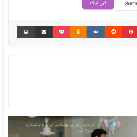
کپی لینک
اطلاعات سلامت مردم نباید از وزارت بهداشت
‫پین‌ترست
‫رددیت
‫VKontakte
خارج شود
‫Odnoklassniki
پاکت
اشتراک گذاری از طریق ایمیل
چاپ
مسعود پزشکیان رئیس جمهوری، به وزیر امور
خارجه دستور داد موضوع مذاکره با آمریکا را
بررسی کند
پاویون ایران در نمایشگاه «فارمتک» مسکو
رییس جمهور خطاب به وزیر تعاون، کار و
رفاه اجتماعی
در دیدار وزرای بهداشت ایران و پاکستان
مطرح شد