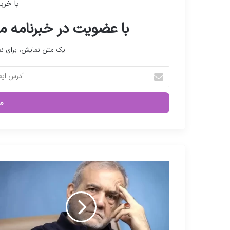
با خری
با عضویت در خبرنامه ما
یک متن نمایش، برای 
آ
د
ر
س
ا
ی
م
ی
ل
پ
خ
ی
و
ا
د
م
ر
ر
ا
ئ
و