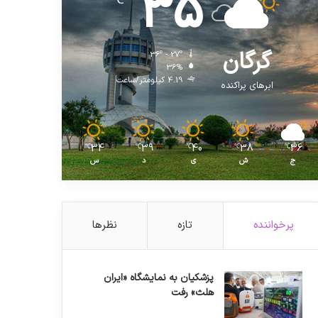
35
℃
گرگان
36º - 27º
36%
4.19 کیلومتر/ساعت
ابرهای پراکنده
34
39
40
38
36
℃
℃
℃
℃
℃
ج
ش
ی
د
س
پرخواننده
تازه
نظرها
پزشکیان به نمایشگاه «ایران
هلث» رفت