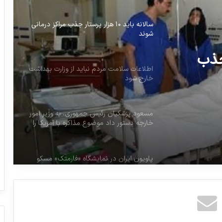
سالانه باید ۱۰ هزار پرستار جذب مراکز درمانی
شوند
تار جذب
اطلاعات سلامت مردم نباید از وزارت بهداشت
خارج شود
مسعود پزشکیان رئیس جمهوری، به وزیر امور
خارجه دستور داد موضوع مذاکره با آمریکا را
بررسی کند
پاویون ایران در نمایشگاه «فارمتک» مسکو
رییس جمهور خطاب به وزیر تعاون، کار و
رفاه اجتماعی