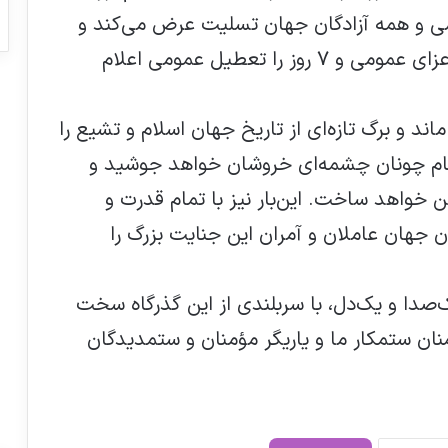
می و همه آزادگان جهان تسليت عرض مي‌كند و
ضمن همدردی با ملت رشید ایران ۴۰ روز عزاي عمومي و ۷ روز را تعطيل عمومي اعلام
د و برگ تازه‌ای از تاریخ جهان اسلام و تشیع را
قام چونان چشمه‌ای خروشان خواهد جوشید و
 خواهد ساخت. این‌بار نیز با تمام قدرت و
 جهان عاملان و آمران این جنایت بزرگ را
ک‌صدا و یک‌دل، با سربلندی از این گذرگاه سخت
ان ستمکار ما و یاریگر مؤمنان و ستمدیدگان
سالانه باید ۱۰ هزار پرستار جذب مراکز درمانی
شوند