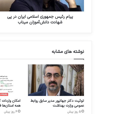
ی
ا
س
ر
ج
د
م
پیام رئیس جمهوری اسلامی ایران در پی
ک
ه
شهادت دانش‌آموزان میناب
ن
و
ی
ر
د
ی
ا
س
نوشته های مشابه
ل
ا
م
ی
ا
ی
ر
ا
ن
توئیت دکتر جهانپور مدیر سابق روابط
امکان واردات ک
د
عمومی وزارت بهداشت
همه استان‌ها ف
ر
5 روز پیش
6 روز پیش
پ