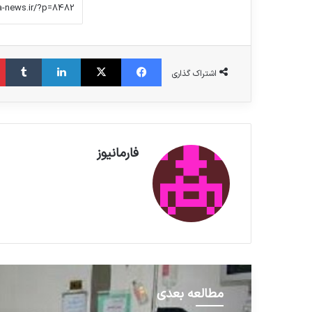
فیس بوک
X
لینکدین
‫تامبلر
اشتراک گذاری
فارمانیوز
مطالعه بعدی