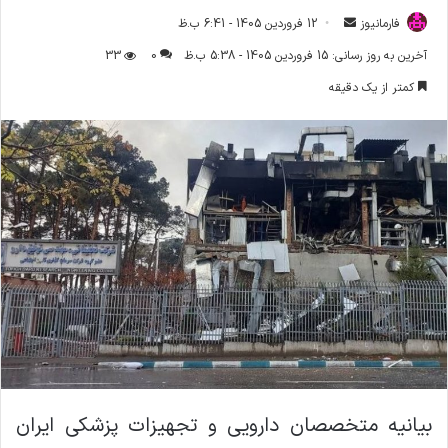
فارمانیوز
ا
12 فروردین 1405 - 6:41 ب.ظ
ر
آخرین به روز رسانی: 15 فروردین 1405 - 5:38 ب.ظ
0
33
س
کمتر از یک دقیقه
ا
ل
ا
ی
م
ی
ل
بیانیه متخصصان دارویی و تجهیزات پزشکی ایران