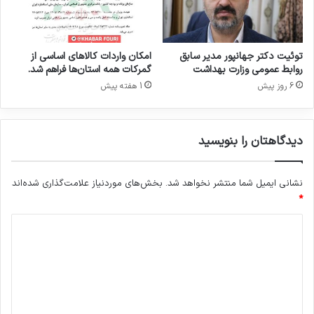
ک
ا
ی
ت
توئیت دکتر جهانپور مدیر سابق
امکان واردات کالاهای اساسی از
و
روابط عمومی وزارت بهداشت
گمرکات همه استان‌ها فراهم شد.
ل
6 روز پیش
1 هفته پیش
ی
د
ک
دیدگاهتان را بنویسید
ن
ن
د
نشانی ایمیل شما منتشر نخواهد شد.
بخش‌های موردنیاز علامت‌گذاری شده‌اند
گ
*
ا
ن
د
م
و
ی
ا
د
د
گ
د
ا
ا