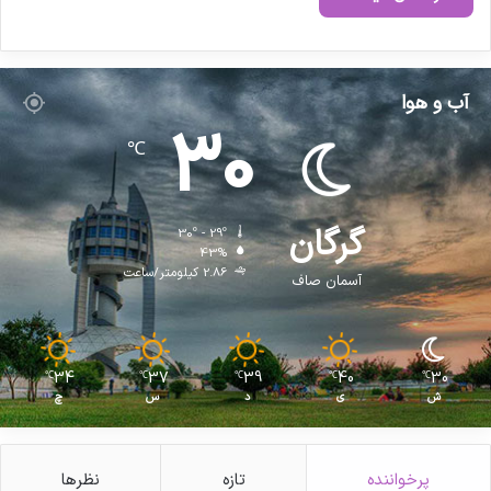
ا
ر
و
ی
آب و هوا
ی
30
)
℃
ا
ظ
ه
ا
گرگان
30º - 29º
ر
43%
2.86 کیلومتر/ساعت
ک
آسمان صاف
ر
د
34
37
39
40
30
℃
℃
℃
℃
℃
ش
ی
د
س
چ
پرخواننده
تازه
نظرها