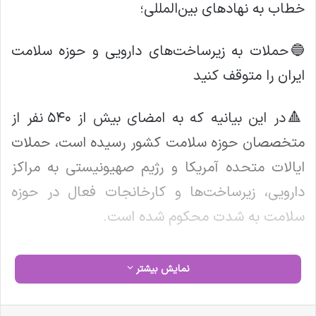
خطاب به نهادهای بین‌المللی؛
🔵حملات به زیرساخت‌های دارویی و حوزه سلامت
ایران را متوقف کنید
🔺در این بیانیه که به امضای بیش از ۵۴۰ نفر از
متخصصان حوزه سلامت کشور رسیده است، حملات
ایالات متحده آمریکا و رژیم صهیونیستی به مراکز
دارویی، زیرساخت‌ها و کارخانجات فعال در حوزه
سلامت به شدت محکوم شده است.
🔺امضاکنندگان این بیانیه با اشاره به کنوانسیون‌های
نمایش بیشتر
بین‌المللی مرتبط با حقوق بشر و حفاظت از
زیرساخت‌های غیرنظامی، از سازمان‌ها و نهادهای
فیس بوک
X
لینکدین
‫تامبلر
‫پین‌ترست
‫رددیت
‫VKontakte
‫Odnoklassniki
پاکت
واتس آپ
تلگرام
وایبر
اشتراک گذاری از طریق ایمیل
چاپ