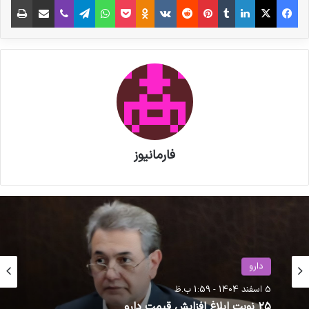
بین‌المللی خواسته‌اند ضمن محکومیت این حملات،
برای جلوگیری از تکرار حمله به زیرساخت‌های دارویی،
تجهیزات پزشکی و مراکز فعال حوزه سلامت ایران
اقدامات لازم را در دستور کار قرار دهند.
نوشته های مشابه
فارمانیوز
پزشکیان به نمایشگاه «ایران هلث»
رفت
مصاحبه مشاور سندیکای تولید
کنندگان مواد دارویی، شیمیایی و
حوزه سلامت
بسته بندی دارویی از روند تولید و
دارو
2 اردیبهشت 1404 - 8:22 ق.ظ
اقدامات دبیرخانه سندیکا در راستای
5 اسفند 1404 - 1:59 ب.ظ