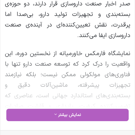
صدر اخبار صنعت داروسازی قرار دارند، دو حوزه‌ی
بسته‌بندی و تجهیزات تولید دارو، بی‌صدا اما
پرقدرت، نقش تعیین‌کننده‌ای در آینده‌ی صنعت
داروسازی ایفا می‌کنند.
نمایشگاه فارمکس خاورمیانه از نخستین دوره، این
واقعیت را درک کرد که توسعه صنعت دارو تنها با
فناوری‌های مولکولی ممکن نیست؛ بلکه نیازمند
تجهیزات پیشرفته، ماشین‌آلات دقیق و
بسته‌بندی‌های استاندارد جهانی است، عناصری که
تضمین‌کننده کیفیت، پایداری و قابلیت صادرات
نمایش بیشتر
داروی ایرانی‌اند.
تمرکز فارمکس بر بسته‌بندی؛ از ظاهر تا اصالت دارو
فیس بوک
X
لینکدین
‫تامبلر
‫پین‌ترست
‫رددیت
‫VKontakte
‫Odnoklassniki
پاکت
واتس آپ
تلگرام
وایبر
اشتراک گذاری از طریق ایمیل
چاپ