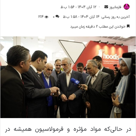
فارمانیوز
ا
12 آبان 1404 - 1:56 ب.ظ
ر
آخرین به روز رسانی: 14 آبان 1404 - 1:58 ب.ظ
0
214
س
خواندن این مطلب 2 دقیقه زمان میبرد
ا
ل
ا
ی
م
ی
ل
در حالی‌که مواد مؤثره و فرمولاسیون همیشه در