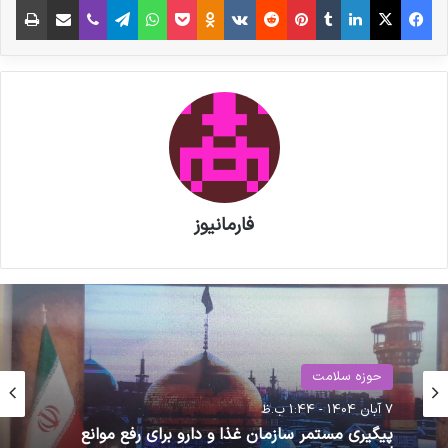
بسته‌بندی در صنعت دارو، دیگر فقط یک پوشش
فیزیکی نیست؛ بلکه بخش جدایی‌ناپذیر از ایمنی،
انطباق با GMP و حفظ اعتبار برندهای دارویی است.
در سال‌های اخیر، فارمکس بستری ایجاد کرده تا
تولیدکنندگان بسته‌بندی:
فارمانیوز
نوشته های مشابه
پزشکیان به نمایشگاه «ایران هلث»
رفت
حوزه سلامت
مصاحبه مشاور سندیکای تولید
حوزه سلامت
25 آبان 1400 - 6:54 ب.ظ
کنندگان مواد دارویی، شیمیایی و
7 آبان 1404 - 1:44 ب.ظ