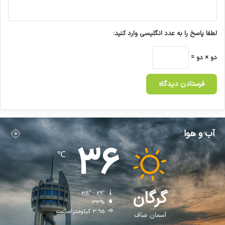
لطفا پاسخ را به عدد انگلیسی وارد کنید:
دو × دو =
آب و هوا
36
℃
گرگان
38º - 29º
33%
3.95 کیلومتر/ساعت
آسمان صاف