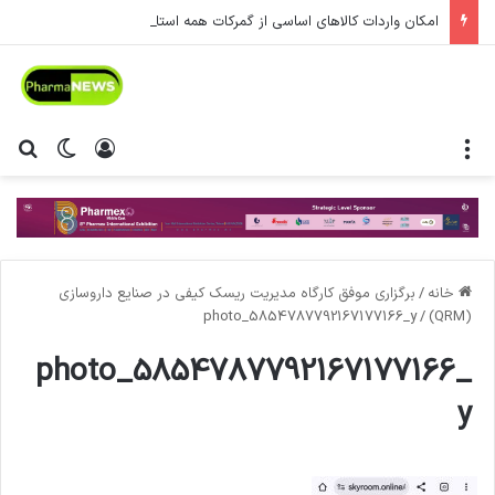
امکان واردات کالاهای اساسی از گمرکات همه استان‌ها فراهم شد.
منو
ورود
تغییر پ
جس
خانه
/
برگزاری موفق کارگاه مدیریت ریسک کیفی در صنایع داروسازی
photo_5854787792167177166_y
/
(QRM)
photo_5854787792167177166_
y