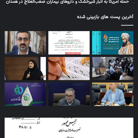
حمله آمریکا به انبار شیرخشک و داروهای بیماران صعب‌العلاج در همدان
آخرین پست های بازبینی شده
امکان
کار
واردات
ارب
کالاهای
ساز