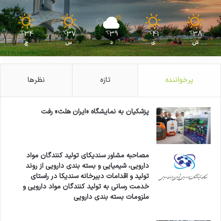
34
37
39
41
38
℃
℃
℃
℃
℃
ش
ی
د
س
چ
پرخواننده
تازه
نظرها
پزشکیان به نمایشگاه «ایران هلث» رفت
مصاحبه مشاور سندیکای تولید کنندگان مواد
دارویی، شیمیایی و بسته بندی دارویی از روند
تولید و اقدامات دبیرخانه سندیکا در راستای
خدمت رسانی به تولید کنندگان مواد دارویی و
ملزومات بسته بندی دارویی