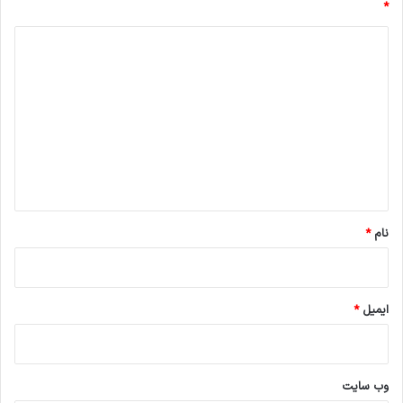
*
د
ی
د
گ
ا
ه
*
نام
*
ایمیل
*
وب‌ سایت