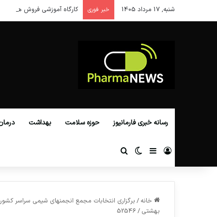
شنبه, 17 مرداد 1405
کارگاه آموزشی فروش هوشمند 
خبر فوری
رسانه خبری فارمانیوز
حوزه سلامت
بهداشت
درمان
ورود
سایدبار
تغییر پوسته
جستجو برای
خانه
/
برگزاری انتخابات مجمع انجمن‎ه
بهشتی
/
52546