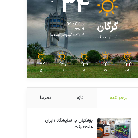
34
℃
گرگان
34º - 29º
29%
0.79 کیلومتر/ساعت
آسمان صاف
34
37
39
40
34
℃
℃
℃
℃
℃
ش
ی
د
س
چ
پرخواننده
تازه
نظرها
پزشکیان به نمایشگاه «ایران
هلث» رفت