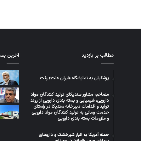
مطالب پر بازدید
آخرین پست
کاروان
رئیس
اربعین
کمیسی
سازمان
بهداش
غذا
مجلس
پزشکیان به نمایشگاه «ایران هلث» رفت
و
مشکلا
3 روز پیش
دارو
دارویی
رئی
1 هفته پیش
مصاحبه مشاور سندیکای تولید کنندگان مواد
با
و
کاروان اربعین سازمان غذا و دارو با
مشک
دارویی، شیمیایی و بسته بندی دارویی از روند
بدرقه
بیمه‌ای
بدرقه رئیس سازمان عازم عتبات
سیس
تولید و اقدامات دبیرخانه سندیکا در راستای
رئیس
بیمارا
خدمت رسانی به تولید کنندگان مواد دارویی
عالیات شد.
می‌
سازمان
سیستا
و ملزومات بسته بندی دارویی
عازم
و
عتبات
بلوچس
عالیات
حمله آمریکا به انبار شیرخشک و داروهای
پیگیری
بیماران صعب‌العلاج در همدان