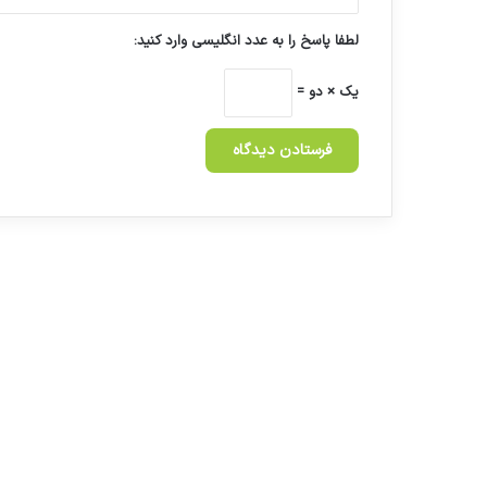
لطفا پاسخ را به عدد انگلیسی وارد کنید:
یک × دو =