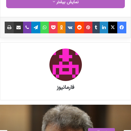
نمایش بیشتر
نوشته های مشابه
فیس بوک
X
لینکدین
‫تامبلر
‫پین‌ترست
‫رددیت
‫VKontakte
‫Odnoklassniki
پاکت
واتس آپ
تلگرام
وایبر
اشتراک گذاری از طریق ایمیل
چاپ
پزشکیان به نمایشگاه «ایران هلث»
رفت
مصاحبه مشاور سندیکای تولید
کنندگان مواد دارویی، شیمیایی و
بسته بندی دارویی از روند تولید و
اقدامات دبیرخانه سندیکا در راستای
فارمانیوز
خدمت رسانی به تولید کنندگان مواد
دارویی و ملزومات بسته بندی دارویی
سید سجاد رضوی،
مراکز درمانی،