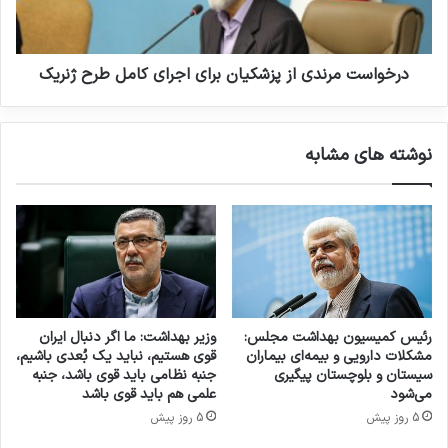
و
ت
ر
م
ت
ر
ر
ن
درخواست مرندی از پزشکیان برای اجرای کامل طرح ژنریک
ا
د
ن
ی
خ
ا
نوشته های مشابه
ر
ز
ی
پ
د
ز
+
ش
ا
ک
س
ی
ا
ا
م
ن
ی
ب
رئیس کمیسیون بهداشت مجلس:
وزیر بهداشت: ما اگر دنبال ایران
ر
مشکلات دارویی و بیمه‌ای بیماران
قوی هستیم، نباید یک بُعدی باشیم،
ا
سیستان و بلوچستان پیگیری
جنبه نظامی باید قوی باشد، جنبه
ی
می‌شود
علمی هم باید قوی باشد
ا
5 روز پیش
5 روز پیش
ج