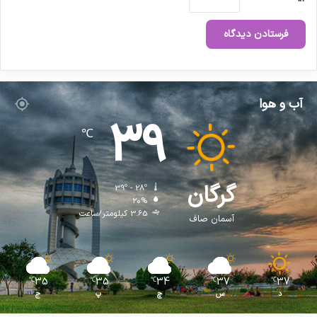
آب و هوا
39
℃
گرگان
39º - 28º
20%
3.65 کیلومتر/ساعت
آسمان صاف
35
35
34
37
37
℃
℃
℃
℃
℃
د
س
چ
پ
ج