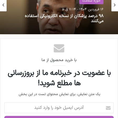
حوزه سلامت
16 فروردین 1404 - 11:14 ق.ظ
وزارت بهداشت،
حوزه سلامت
۹۸ درصد پزشکان از نسخه الکترونیکی استفاده
1 اردیبهشت 1404 - 9:33 ق.ظ
می‌کنند
کپی لینک
برنامه «پزشکی خانواده» هنوز در کشور اجرایی نشده
است
با خرید محصول از ما
با عضویت در خبرنامه ما از بروزرسانی
ها مطلع شوید!
یک متن نمایش، برای نمایش محتوای تست در این بخش.
آ
د
ر