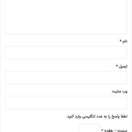
گ
ا
ه
*
نام
*
ایمیل
*
وب‌ سایت
لطفا پاسخ را به عدد انگلیسی وارد کنید:
بیست − هفده =