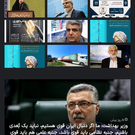
توئیت
دکتر
جهانپور
مدیر
سابق
روابط
عمومی
 دنبال ایران قوی هستیم، نباید یک بُعدی
وزارت
اید قوی باشد، جنبه علمی هم باید قوی
بهداشت
1 هفته پیش