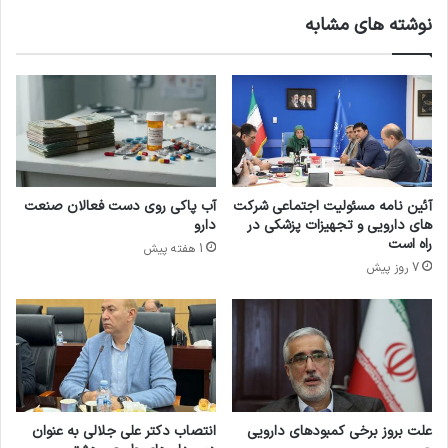
پ
ر
نوشته های مشابه
ر
و
و
ب
ف
ا
س
ی
و
د
ر
ر
خ
د
ش
ی
ا
ف
آئین نامه مسئولیت اجتماعی شرکت
آب پاکی روی دست فعالان صنعت
ی
ب
های دارویی و تجهیزات پزشکی در
دارو
ا
و
راه است
1 هفته پیش
ر
د
7 روز پیش
ک
ج
ر
ه
ی
م
م
س
ی
ت
ا
ق
ن
ل
د
د
علت بروز برخی کمبودهای دارویی
انتصاب دکتر علی جلالی به عنوان
ر
ا