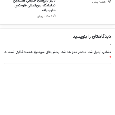
دبیر داروهای طبیعی هشتمین
1 هفته پیش
ف
ش
نمایشگاه بین‌المللی فارمکس
ا
خاورمیانه
ت
ر
ه
1 هفته پیش
م
ب
ک
ا
س
ش
دیدگاهتان را بنویسید
۲
د
۰
۲
نشانی ایمیل شما منتشر نخواهد شد.
بخش‌های موردنیاز علامت‌گذاری شده‌اند
۶
*
د
ی
د
گ
ا
ه
*