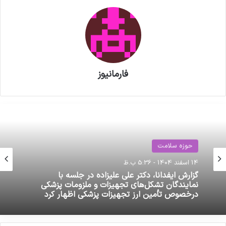
مجلس پاسخ دهند.
این نشست روز یکشنبه ۱۹ بهمن ۱۴۰۴ برگزار
می‌شود.
فارمانیوز
نوشته های مشابه
داروخانه‌ها از اتصال به سامانه
مودیان مستثنی شوند
حوزه سلامت
آئین نامه طرح دارو رسانی درب منزل
14 اسفند 1404 - 5:36 ب.ظ
به زودی ابلاغ می شود
گزارش ایفدانا، دکتر علی علیزاده در جلسه با
نمایندگان تشکل‌های تجهیزات و ملزومات پزشکی
درخصوص تأمین ارز تجهیزات پزشکی اظهار کرد