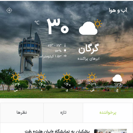
آب و هوا
30
℃
گرگان
36º - 27º
52%
1.53 کیلومتر/ساعت
ابرهای پراکنده
34
40
40
39
36
℃
℃
℃
℃
℃
ج
ش
ی
د
س
پرخواننده
تازه
نظرها
پزشکیان به نمایشگاه «ایران هلث» رفت