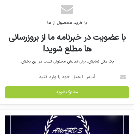
کپی لینک
با خرید محصول از ما
با عضویت در خبرنامه ما از بروزرسانی
ها مطلع شوید!
یک متن نمایش، برای نمایش محتوای تست در این بخش.
آ
د
ر
س
ا
ی
م
ی
ر
ل
و
خ
ن