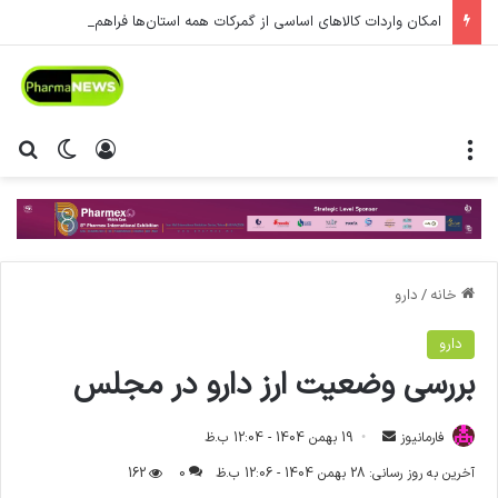
امکان واردات کالاهای اساسی از گمرکات همه استان‌ها فراهم شد.
منو
ورود
تغییر پ
جس
خانه
/
دارو
دارو
بررسی وضعیت ارز دارو در مجلس
فارمانیوز
ا
19 بهمن 1404 - 12:04 ب.ظ
ر
آخرین به روز رسانی: 28 بهمن 1404 - 12:06 ب.ظ
0
162
س