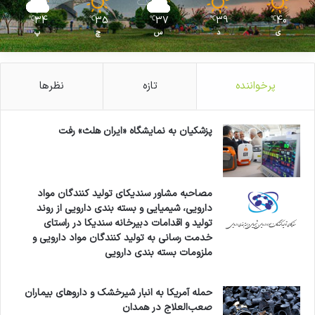
34
35
37
39
40
℃
℃
℃
℃
℃
ی
د
س
چ
پ
پرخواننده
تازه
نظرها
پزشکیان به نمایشگاه «ایران هلث» رفت
مصاحبه مشاور سندیکای تولید کنندگان مواد
دارویی، شیمیایی و بسته بندی دارویی از روند
تولید و اقدامات دبیرخانه سندیکا در راستای
خدمت رسانی به تولید کنندگان مواد دارویی و
ملزومات بسته بندی دارویی
حمله آمریکا به انبار شیرخشک و داروهای بیماران
صعب‌العلاج در همدان