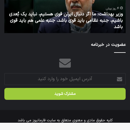
ایران
روا
قوی
عم
4 روز پیش
وزیر بهداشت: ما اگر دنبال ایران قوی هستیم، نباید یک بُعدی
هستیم،
وزا
باشیم، جنبه نظامی باید قوی باشد، جنبه علمی هم باید قوی
نباید
به
باشد
ت
یک
بُعدی
باشیم،
عضویت در خبرنامه
جنبه
نظامی
باید
قوی
باشد،
جنبه
آدرس
علمی
ایمیل
هم
خود
باید
را
قوی
وارد
باشد
کنید
کلیه حقوق مادی و معنوی متعلق به سایت فارمانیوز می باشد
خانه
درباره‌ی ما
ارتباط با ما