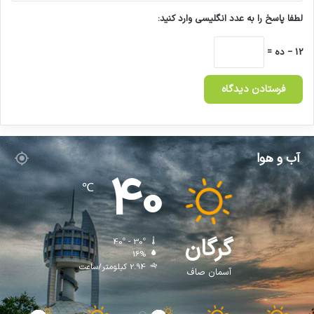
لطفا پاسخ را به عدد انگلیسی وارد کنید:
12 − ده =
آب و هوا
40
℃
گرگان
40º - 30º
16%
2.94 کیلومتر/ساعت
آسمان صاف