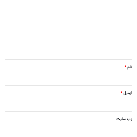
د
ی
د
گ
ا
ه
*
نام
*
ایمیل
*
وب‌ سایت