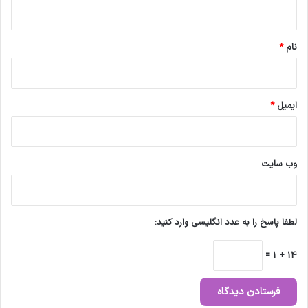
ه
ت
ن
*
د
ا
نام
*
ر
ی
ایمیل
*
وب‌ سایت
لطفا پاسخ را به عدد انگلیسی وارد کنید:
14 + 1 =