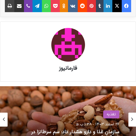
تسویه ۹۰ روز و بالاتر، ناچار خواهند بود که کالای
ارسالی را مرجوع کنند.*
بدیهی است مسئولیت هرگونه کمبود و بی‌نظمی در
توزیع شیرخشک کودک در هر نقطه از کشور،
مستقیماً متوجه کسانی است که به صورت یک جانبه
و بدون توجه به مضایق موسسین داروخانه‌ها،
فارمانیوز
خودسرانه از انجام مفاد تفاهم‌نامه‌های جاری عدول
نموده‌اند.
هیات مدیره انجمن داروسازان ایران
تغذیه
۱۳ـ۲-۱۴۰۵
26 اسفند 1403 - 1:38 ب.ظ
سازمان غذا و دارو هشدار داد: سم سرطانزا در
نوشته های مشابه