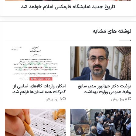
ن
ن
تاریخ جدید نمایشگاه فارمکس اعلام خواهد شد
ب
م
و
ا
د
ی
نوشته های مشابه
د
ش
ا
گ
ر
ا
و
ه
»
ف
ی
ا
ک
ر
ی
م
ر
ک
توئیت دکتر جهانپور مدیر سابق
امکان واردات کالاهای اساسی از
ا
س
روابط عمومی وزارت بهداشت
گمرکات همه استان‌ها فراهم شد.
ا
ا
5 روز پیش
5 روز پیش
ن
ع
ت
ل
خ
ا
ا
م
ب
خ
ک
و