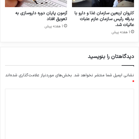
ن
ا
ی
ه
کاروان اربعین سازمان غذا و دارو با
آزمون پایان دوره داروسازی به
م
د
بدرقه رئیس سازمان عازم عتبات
تعویق افتاد
؛
ش
عالیات شد.
1 هفته پیش
چ
د
1 هفته پیش
ا
ر
ه‌
ا
دیدگاهتان را بنویسید
ی
ج
ز
نشانی ایمیل شما منتشر نخواهد شد.
بخش‌های موردنیاز علامت‌گذاری شده‌اند
ا
*
ف
د
ز
ا
ی
ی
د
ش
ق
گ
ی
ا
م