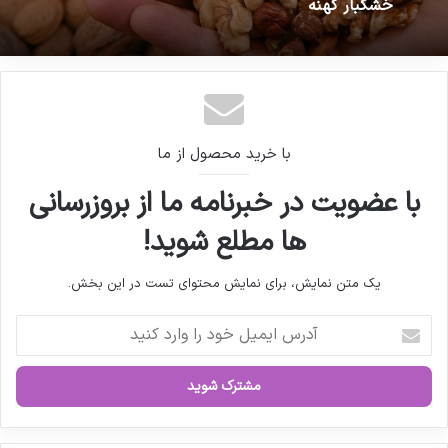
خشکبار کهنه
پزشکیان به نمایشگاه «ایران هلث»
رفت
مصاحبه مشاور سندیکای تولید
با خرید محصول از ما
کنندگان مواد دارویی، شیمیایی و
با عضویت در خبرنامه ما از بروزرسانی
بسته بندی دارویی از روند تولید و
ها مطلع شوید!
اقدامات دبیرخانه سندیکا در راستای
یک متن نمایش، برای نمایش محتوای تست در این بخش.
خدمت رسانی به تولید کنندگان مواد
دارویی و ملزومات بسته بندی دارویی
آ
د
ر
س
ا
ی
کپی لینک