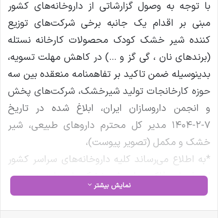
با توجه به وصول گزارشاتی از داروخانه‌های کشور
مبنی بر اقدام یک جانبه برخی شرکت‌های توزیع
کننده شیر خشک کودک محصولات کارخانه نستله
(برندهای نان ، گی گز و …) در کاهش مهلت تسویه،
بدینوسیله ضمن تاکید بر تفاهمنامه منعقده بین سه
حوزه کارخانجات تولید شیرخشک، شرکت‌های پخش
و انجمن داروسازان ایران، ابلاغ شده در تاریخ
۷-۲-۱۴۰۴ مدیر کل محترم داروهای طبیعی، شیر
خشک و مکمل (تصویر پیوست)،
*به اطلاع می‌رساند کلیه داروخانه‌های سراسر کشور
از پذیرش فاکتورهای شیرخشک با مهلت سررسید
نمایش بیشتر
تسویه کمتر از ۹۰ روز معذورند و در صورت عدم
تصحیح فاکتورها و عدم درج و اعمال سررسید
فیس بوک
X
لینکدین
‫تامبلر
‫پین‌ترست
‫رددیت
‫VKontakte
‫Odnoklassniki
پاکت
واتس آپ
تلگرام
وایبر
اشتراک گذاری از طریق ایمیل
چاپ