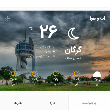
آب و هوا
26
℃
گرگان
35º - 26º
72%
3.02 کیلومتر/ساعت
آسمان صاف
34
39
41
39
35
℃
℃
℃
℃
℃
ج
ش
ی
د
س
پرخواننده
تازه
نظرها