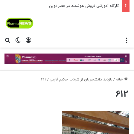
کارگاه آموزشی فروش هوشمند در عصر نوین
منو
ورود
تغییر پ
جس
خانه
/
بازدید دانشجویان از شرکت حکیم فاربی
/
612
612