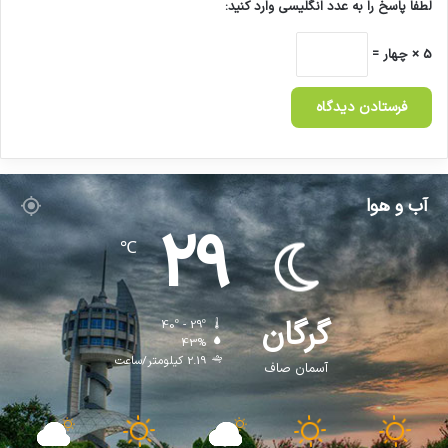
لطفا پاسخ را به عدد انگلیسی وارد کنید:
5 × چهار =
آب و هوا
29
℃
گرگان
40º - 29º
43%
2.19 کیلومتر/ساعت
آسمان صاف