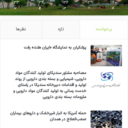
33
34
36
39
40
℃
℃
℃
℃
℃
ی
د
س
چ
پ
پرخواننده
تازه
نظرها
پزشکیان به نمایشگاه «ایران هلث» رفت
مصاحبه مشاور سندیکای تولید کنندگان مواد
دارویی، شیمیایی و بسته بندی دارویی از روند
تولید و اقدامات دبیرخانه سندیکا در راستای
خدمت رسانی به تولید کنندگان مواد دارویی و
ملزومات بسته بندی دارویی
حمله آمریکا به انبار شیرخشک و داروهای بیماران
صعب‌العلاج در همدان