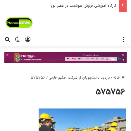
کارگاه آموزشی فروش هوشمند در عصر نوین
منو
ورود
تغییر پ
جس
خانه
/
بازدید دانشجویان از شرکت حکیم فاربی
/
575756
575756