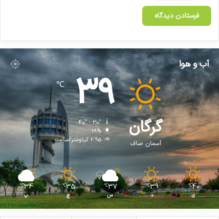
آب و هوا
39
℃
گرگان
40º - 30º
18%
2.95 کیلومتر/ساعت
آسمان صاف
34
35
37
39
40
℃
℃
℃
℃
℃
ی
د
س
چ
پ