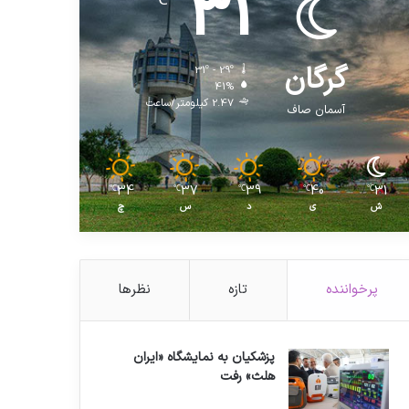
31
℃
گرگان
31º - 29º
41%
2.47 کیلومتر/ساعت
آسمان صاف
34
37
39
40
31
℃
℃
℃
℃
℃
ش
ی
د
س
چ
پرخواننده
تازه
نظرها
پزشکیان به نمایشگاه «ایران
هلث» رفت