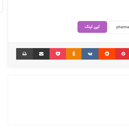
کپی لینک
بخش عمده‌ای از مواد اولیه دارویی
محصولات پتروشیمی هستند
‫پین‌ترست
‫رددیت
‫VKontakte
‫Odnoklassniki
پاکت
اشتراک گذاری از طریق ایمیل
چاپ
واکنش یک نماینده مجلس به قیمت های
نجومی دارو
وضعیت «شیرخشک» پایدار است
ارز ۲۸۵۰۰ دارو فعلاً سر جایش است
سالانه ۶۰۰۰ عضو قابل پیوند زیر خاک می‌رود