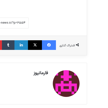
فیس بوک
X
لینکدین
‫تامبلر
اشتراک گذاری
فارمانیوز