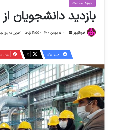
حوزه سلامت
بازدید دانشجویان از
ا
فارمانیوز
5 بهمن 1400 - 11:55 ق.ظ
آخرین به روز رسانی: 10 شهریور 1404 
ر
س
ا
فیس بوک
X
‫پین‌تر
ل
ا
ی
م
ی
ل