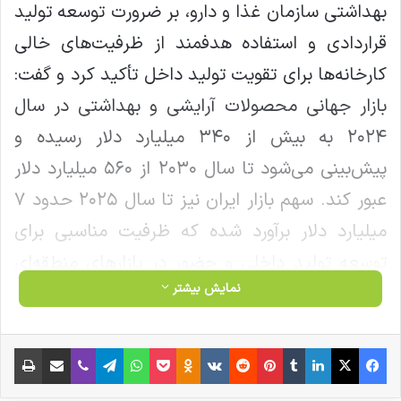
بهداشتی سازمان غذا و دارو، بر ضرورت توسعه تولید
قراردادی و استفاده هدفمند از ظرفیت‌های خالی
کارخانه‌ها برای تقویت تولید داخل تأکید کرد و گفت:
بازار جهانی محصولات آرایشی و بهداشتی در سال
۲۰۲۴ به بیش از ۳۴۰ میلیارد دلار رسیده و
پیش‌بینی می‌شود تا سال ۲۰۳۰ از ۵۶۰ میلیارد دلار
عبور کند. سهم بازار ایران نیز تا سال ۲۰۲۵ حدود ۷
میلیارد دلار برآورد شده که ظرفیت مناسبی برای
توسعه تولید داخلی و حضور در بازارهای منطقه‌ای
نمایش بیشتر
است.
وی با اشاره به فعالیت بیش از یکهزار صنعت ـ
فیس بوک
X
لینکدین
‫تامبلر
‫پین‌ترست
‫رددیت
‫VKontakte
‫Odnoklassniki
پاکت
واتس آپ
تلگرام
وایبر
اشتراک گذاری از طریق ایمیل
چاپ
کارخانه در این حوزه اظهار کرد: بخش قابل توجهی از