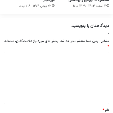
محصولات آرایشی و بهداشتی
غیرمجاز
ر
2 اسفند 1404 - 12:29 ب.ظ
23 بهمن 1404 - 1:16 ب.ظ
ن
ی
ا
دیدگاهتان را بنویسید
ز
د
ا
نشانی ایمیل شما منتشر نخواهد شد.
بخش‌های موردنیاز علامت‌گذاری شده‌اند
ر
*
د
د
ی
د
گ
ا
ه
*
نام
*