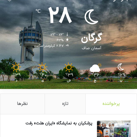
28
℃
گرگان
29º - 26º
63%
2.47 کیلومتر/ساعت
آسمان صاف
39
40
39
36
29
℃
℃
℃
℃
℃
پ
ج
ش
ی
د
پرخواننده
تازه
نظرها
پزشکیان به نمایشگاه «ایران هلث» رفت